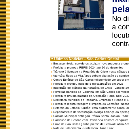
pel
No d
a co
locut
contr
:: Últimas Notícias - São Carlos Oficial
Em assembleia, servidores aceitam nova proposta e enc
Prefeitura prorroga REFIS 2024 até 20 de dezembro
Trânsito é liberado na Rotatório do Cristo neste sábado 
Atenção: Ruas da Vila Alpes sofrem alteração de sentido 
Centro Estético de São Carlos foi premiado vencedor em 
Prefeitura efetuou mais de 5 mil castrações em 2023
Interdição de Trânsito na Rotatória do Cristo - Janeiro/2
Primeiras partidas da ‘Copinha’ em São Carlos acontecem
Prefeitura divulga balanço da Operação Papai Noel 202
Secretaria Municipal de Trabalho, Emprego e Renda e
Prefeitura realiza roçagem e limpeza do Cemitério “No
Reforma do Estádio “Luisão” está praticamente concluíd
Departamento de fiscalização divulga balanço da opera
Câmara Municipal entregou Prêmio Santo Dias ao Padre 
Comissão da Pessoa com Deficiência destaca conquista d
Filme de São Carlos ganha prêmio de Festival Latino-Am
Nota de Falecimento - Professora Diana Cury