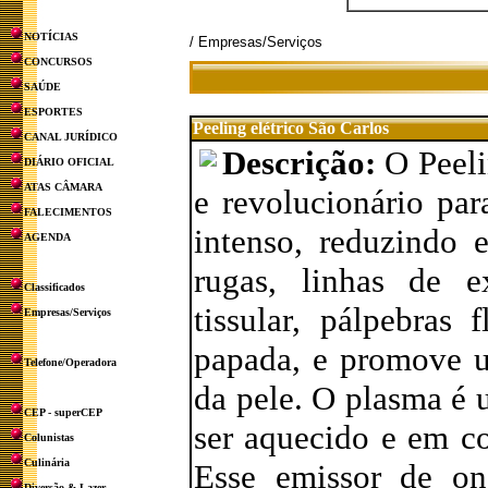
NOTÍCIAS
/ Empresas/Serviços
CONCURSOS
SAÚDE
ESPORTES
Peeling elétrico São Carlos
CANAL JURÍDICO
Descrição:
O Peel
DIÁRIO OFICIAL
ATAS CÂMARA
e revolucionário par
FALECIMENTOS
intenso, reduzindo 
AGENDA
rugas, linhas de e
Classificados
tissular, pálpebras 
Empresas/Serviços
papada, e promove 
Telefone/Operadora
da pele. O plasma é 
CEP - superCEP
ser aquecido e em c
Colunistas
Culinária
Esse emissor de ond
Diversão & Lazer