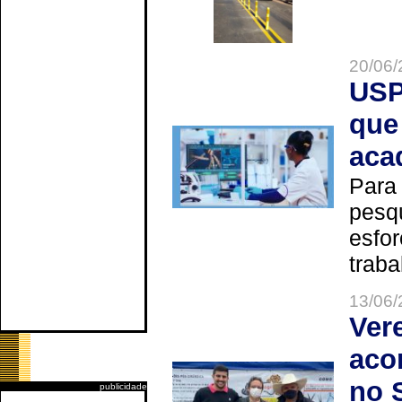
20/06/
USP
que
aca
Para
pesq
esfor
trabal
13/06/
Ver
aco
no 
publicidade