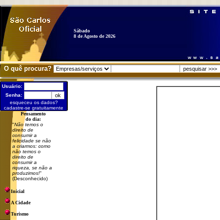
Sábado
8 de Agosto de 2026
O quê procura?
Usuário:
Senha:
esqueceu os dados?
cadastre-se gratuitamente
Pensamento
do dia:
"
Não temos o
direito de
consumir a
felicidade se não
a criarmos: como
não temos o
direito de
consumir a
riqueza, se não a
produzimos!
"
(Desconhecido)
Inicial
A Cidade
Turismo