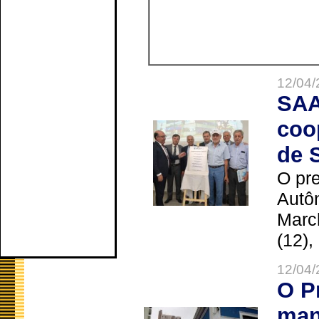
12/04/
SAA
coo
de 
O pre
Autô
Marc
(12),
12/04/
O P
man