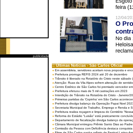
Esgoto
feira (
12/04/20
O Pro
contr
No dia
Helois
reclama
publicidade
:: Últimas Notícias - São Carlos Oficial
Em assembleia, servidores aceitam nova proposta e enc
Prefeitura prorroga REFIS 2024 até 20 de dezembro
Trânsito é liberado na Rotatório do Cristo neste sábado 
Atenção: Ruas da Vila Alpes sofrem alteração de sentido 
Centro Estético de São Carlos foi premiado vencedor em 
Prefeitura efetuou mais de 5 mil castrações em 2023
Interdição de Trânsito na Rotatória do Cristo - Janeiro/2
Primeiras partidas da ‘Copinha’ em São Carlos acontecem
Prefeitura divulga balanço da Operação Papai Noel 202
Secretaria Municipal de Trabalho, Emprego e Renda e
Prefeitura realiza roçagem e limpeza do Cemitério “No
Reforma do Estádio “Luisão” está praticamente concluíd
Departamento de fiscalização divulga balanço da opera
Câmara Municipal entregou Prêmio Santo Dias ao Padre 
Comissão da Pessoa com Deficiência destaca conquista d
Filme de São Carlos ganha prêmio de Festival Latino-Am