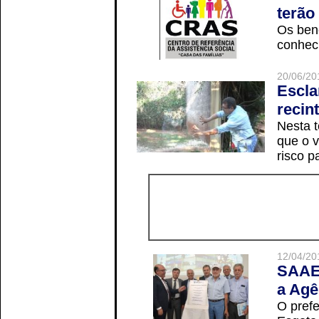
terão
Os ben
conheci
20/06/20
Escla
recin
Nesta t
que o v
risco p
12/04/20
SAAE 
a Agê
O prefe