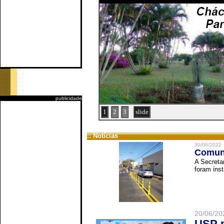
publicidade
1
2
3
slide
:: Notícias
30/06/2022
Comuni
A Secreta
foram inst
20/06/20
USP p