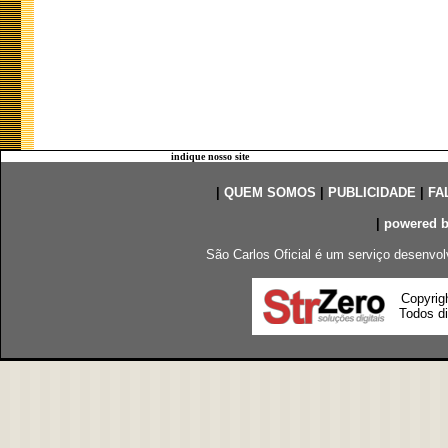
indique nosso site
|
QUEM SOMOS
|
PUBLICIDADE
|
FA
|
powered 
São Carlos Oficial é um serviço desenvol
Copyrig
Todos di