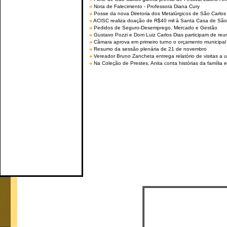
Nota de Falecimento - Professora Diana Cury
Posse da nova Diretoria dos Metalúrgicos de São Carlo
ACISC realiza doação de R$40 mil à Santa Casa de São
Pedidos de Seguro-Desemprego, Mercado e Gestão
Gustavo Pozzi e Dom Luiz Carlos Dias participam de re
Câmara aprova em primeiro turno o orçamento municipal
Resumo da sessão plenária de 21 de novembro
Vereador Bruno Zancheta entrega relatório de visitas a 
Na Coleção de Prestes, Anita conta histórias da família e