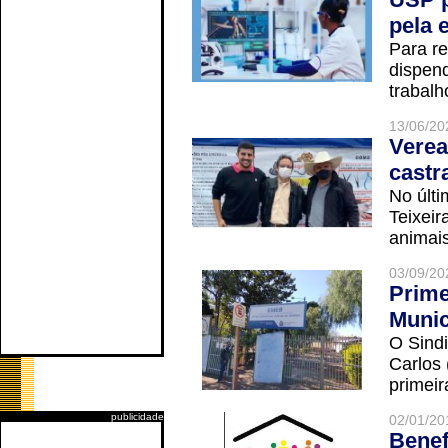
pela 
Para r
dispend
trabalho
13/06/20
Verea
castr
No últi
Teixei
animais
03/09/20
Prime
Munic
O Sindi
Carlos
primeir
publicidade
02/01/20
Benef