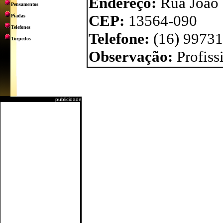
Endereço:
Rua João 
Pensamentos
CEP:
13564-090
Piadas
Telefones
Telefone:
(16) 9973
Torpedos
Observação:
Profis
publicidade