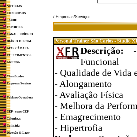
NOTÍCIAS
CONCURSOS
/ Empresas/Serviços
SAÚDE
ESPORTES
CANAL JURÍDICO
Personal Trainer São Carlos - Studio 
DIÁRIO OFICIAL
Descrição:
ATAS CÂMARA
FALECIMENTOS
Funcional
AGENDA
- Qualidade de Vida 
Classificados
- Alongamento
Empresas/Serviços
- Avaliação Física
Telefone/Operadora
- Melhora da Perform
CEP - superCEP
- Emagrecimento
Colunistas
- Hipertrofia
Culinária
Diversão & Lazer