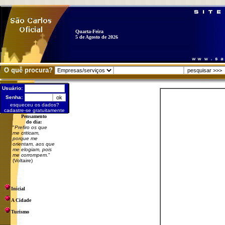
Quarta-Feira
5 de Agosto de 2026
O quê procura?
Usuário:
Senha:
esqueceu os dados?
cadastre-se gratuitamente
Pensamento
do dia:
"
Prefiro os que
me criticam,
porque me
orientam, aos que
me elogiam, pois
me corrompem.
"
(Voltaire)
Inicial
A Cidade
Turismo