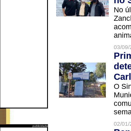
no 
No úl
Zanch
acom
anima
03/09/
Pri
det
Car
O Sin
Muni
comun
seman
02/01/
publicidade