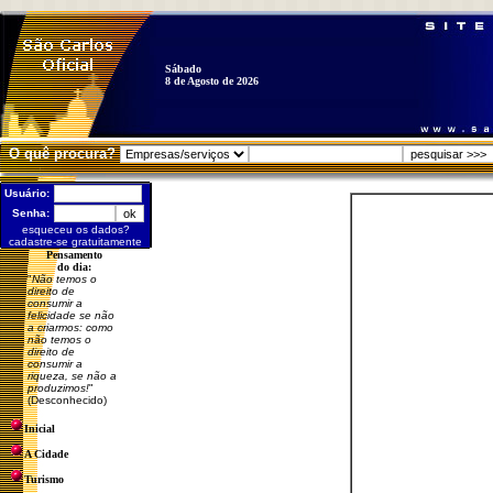
Sábado
8 de Agosto de 2026
O quê procura?
Usuário:
Senha:
esqueceu os dados?
cadastre-se gratuitamente
Pensamento
do dia:
"
Não temos o
direito de
consumir a
felicidade se não
a criarmos: como
não temos o
direito de
consumir a
riqueza, se não a
produzimos!
"
(Desconhecido)
Inicial
A Cidade
Turismo