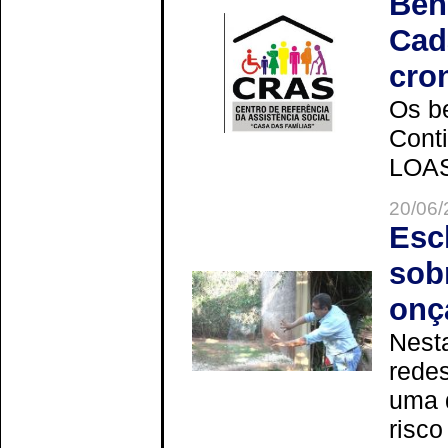
Ben
Cad
cro
Os be
Cont
LOAS 
20/06/
Esc
sob
onç
Nesta
redes
uma 
risco