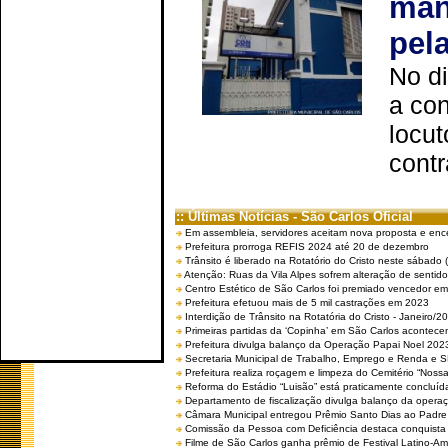
man
pel
No d
a co
locut
contr
:: Últimas Notícias - São Carlos Oficial
Em assembleia, servidores aceitam nova proposta e enc
Prefeitura prorroga REFIS 2024 até 20 de dezembro
Trânsito é liberado na Rotatório do Cristo neste sábado 
Atenção: Ruas da Vila Alpes sofrem alteração de sentido 
Centro Estético de São Carlos foi premiado vencedor em 
Prefeitura efetuou mais de 5 mil castrações em 2023
Interdição de Trânsito na Rotatória do Cristo - Janeiro/2
Primeiras partidas da ‘Copinha’ em São Carlos acontecem
Prefeitura divulga balanço da Operação Papai Noel 202
Secretaria Municipal de Trabalho, Emprego e Renda e
Prefeitura realiza roçagem e limpeza do Cemitério “No
Reforma do Estádio “Luisão” está praticamente concluíd
Departamento de fiscalização divulga balanço da opera
Câmara Municipal entregou Prêmio Santo Dias ao Padre 
Comissão da Pessoa com Deficiência destaca conquista d
Filme de São Carlos ganha prêmio de Festival Latino-Am