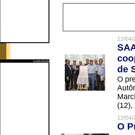
12/04/
SAA
coo
publicidade
de 
O pre
Autô
Marc
(12),
12/04/
O P