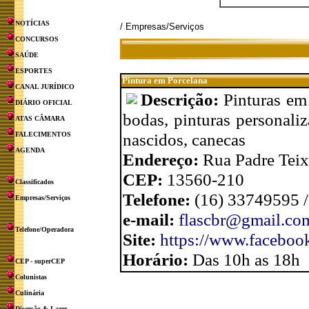
NOTÍCIAS
/ Empresas/Serviços
CONCURSOS
SAÚDE
ESPORTES
Pintura em Porcelana
CANAL JURÍDICO
Descrição:
Pinturas em
DIÁRIO OFICIAL
bodas, pinturas personali
ATAS CÂMARA
nascidos, canecas
FALECIMENTOS
AGENDA
Endereço:
Rua Padre Teix
CEP:
13560-210
Classificados
Telefone:
(16) 33749595 
Empresas/Serviços
e-mail:
flascbr@gmail.co
Telefone/Operadora
Site:
https://www.facebook
Horário:
Das 10h as 18h
CEP - superCEP
Colunistas
Culinária
Diversão & Lazer