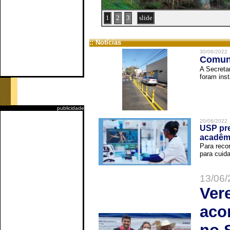
1
2
3
slide
:: Notícias
30/06/2022
Comuni
A Secreta
foram inst
publicidade
20/06/2022
USP pre
acadêm
Para reco
para cuida
13/06/
Ver
aco