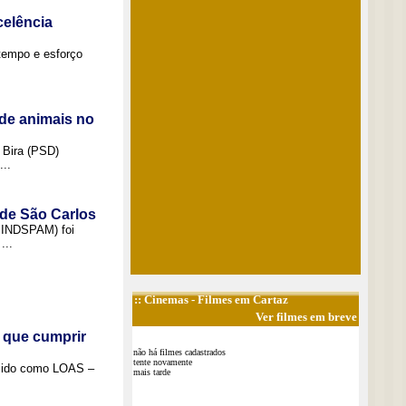
elência
tempo e esforço
de animais no
 Bira (PSD)
..
 de São Carlos
(SINDSPAM) foi
...
::
Cinemas
- Filmes em Cartaz
Ver filmes em breve
 que cumprir
não há filmes cadastrados
tente novamente
ecido como LOAS –
mais tarde