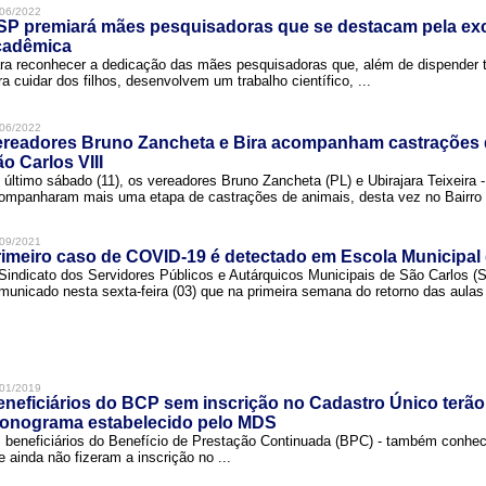
06/2022
SP premiará mães pesquisadoras que se destacam pela exc
cadêmica
ra reconhecer a dedicação das mães pesquisadoras que, além de dispender 
ra cuidar dos filhos, desenvolvem um trabalho científico, ...
06/2022
ereadores Bruno Zancheta e Bira acompanham castrações 
o Carlos VIII
 último sábado (11), os vereadores Bruno Zancheta (PL) e Ubirajara Teixeira -
ompanharam mais uma etapa de castrações de animais, desta vez no Bairro .
09/2021
imeiro caso de COVID-19 é detectado em Escola Municipal
Sindicato dos Servidores Públicos e Autárquicos Municipais de São Carlos 
municado nesta sexta-feira (03) que na primeira semana do retorno das aulas 
01/2019
neficiários do BCP sem inscrição no Cadastro Único terão
ronograma estabelecido pelo MDS
 beneficiários do Benefício de Prestação Continuada (BPC) - também conh
e ainda não fizeram a inscrição no ...