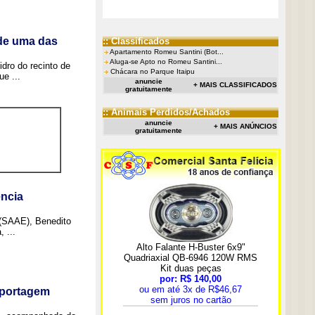
 de uma das
:: Classificados
Apartamento Romeu Santini (Bot...
Aluga-se Apto no Romeu Santini...
idro do recinto de
Chácara no Parque Itaipu
e ...
anuncie
+ MAIS CLASSIFICADOS
gratuitamente
:: Animais Perdidos/Achados
anuncie
+ MAIS ANÚNCIOS
gratuitamente
ncia
 (SAAE), Benedito
 ...
eportagem