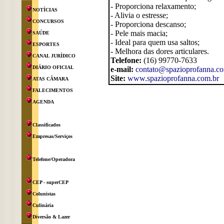
- Proporciona relaxamento;
NOTÍCIAS
- Alivia o estresse;
CONCURSOS
- Proporciona descanso;
- Pele mais macia;
SAÚDE
- Ideal para quem usa saltos;
ESPORTES
- Melhora das dores articulares.
CANAL JURÍDICO
Telefone:
(16) 99770-7633
DIÁRIO OFICIAL
e-mail:
contato@spazioprofanna.co
Site:
www.spazioprofanna.com.br
ATAS CÂMARA
FALECIMENTOS
AGENDA
Classificados
Empresas/Serviços
Telefone/Operadora
CEP - superCEP
Colunistas
Culinária
Diversão & Lazer