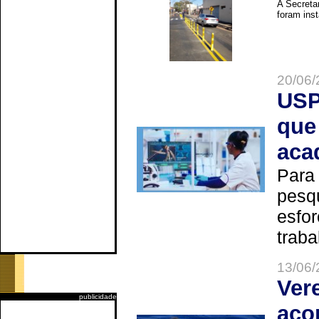
A Secreta
foram inst
20/06/
USP
que
aca
Para
pesq
esfor
trabal
13/06/
Ver
publicidade
aco