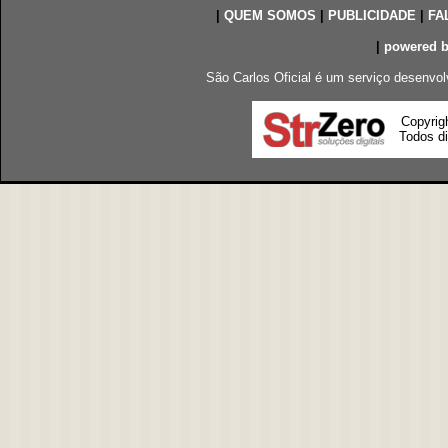
|
QUEM SOMOS
|
PUBLICIDADE
|
FA
|
powered 
São Carlos Oficial é um serviço desenvol
Copyrig
Todos di