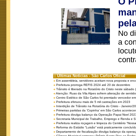
O P
man
pel
No d
a co
locut
contr
:: Últimas Notícias - São Carlos Oficial
Em assembleia, servidores aceitam nova proposta e enc
Prefeitura prorroga REFIS 2024 até 20 de dezembro
Trânsito é liberado na Rotatório do Cristo neste sábado 
Atenção: Ruas da Vila Alpes sofrem alteração de sentido 
Centro Estético de São Carlos foi premiado vencedor em 
Prefeitura efetuou mais de 5 mil castrações em 2023
Interdição de Trânsito na Rotatória do Cristo - Janeiro/2
Primeiras partidas da ‘Copinha’ em São Carlos acontecem
Prefeitura divulga balanço da Operação Papai Noel 202
Secretaria Municipal de Trabalho, Emprego e Renda e
Prefeitura realiza roçagem e limpeza do Cemitério “No
Reforma do Estádio “Luisão” está praticamente concluíd
Departamento de fiscalização divulga balanço da opera
Câmara Municipal entregou Prêmio Santo Dias ao Padre 