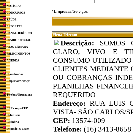
NOTÍCIAS
/ Empresas/Serviços
CONCURSOS
SAÚDE
ESPORTES
CANAL JURÍDICO
Plena Telecom
DIÁRIO OFICIAL
Descrição:
SOMOS 
ATAS CÂMARA
CLARO, VIVO E TI
FALECIMENTOS
CONSUMO UTILIZADO 
AGENDA
CLIENTES MEDIANTE
Classificados
OU COBRANÇAS INDE
Empresas/Serviços
PLANILHAS FINANCE
REQUERIDO
Telefone/Operadora
Endereço:
RUA LUIS 
CEP - superCEP
VISTA- SÃO CARLOS/SP
Colunistas
CEP:
13574-009
Culinária
Telefone:
(16) 3413-8658
Diversão & Lazer