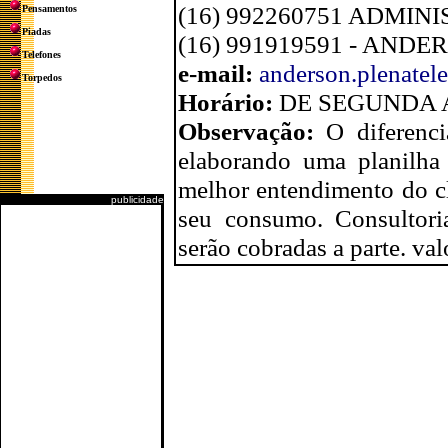
(16) 992260751 ADMIN
Pensamentos
Piadas
(16) 991919591 - ANDE
Telefones
e-mail:
anderson.plenatel
Torpedos
Horário:
DE SEGUNDA A
Observação:
O diferenci
elaborando uma planilha
melhor entendimento do cl
publicidade
seu consumo. Consultori
serão cobradas a parte. va