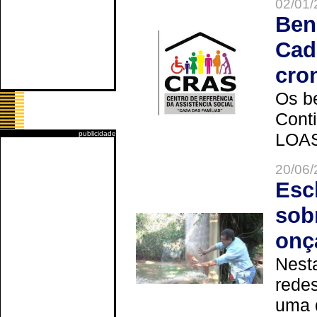
02/01/
Ben
Cad
cro
Os be
Cont
publicidade
LOAS 
20/06/
Esc
sob
onç
Nesta
redes
uma 