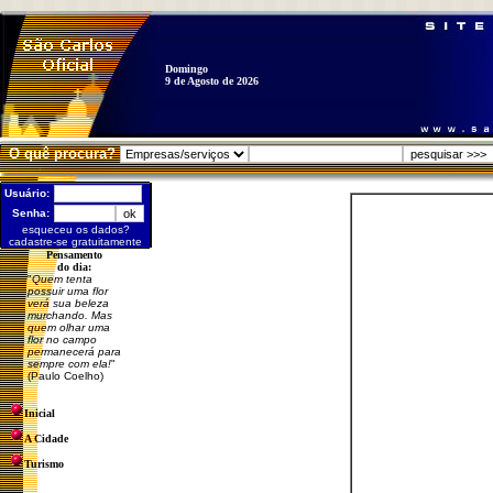
Domingo
9 de Agosto de 2026
O quê procura?
Usuário:
Senha:
esqueceu os dados?
cadastre-se gratuitamente
Pensamento
do dia:
"
Quem tenta
possuir uma flor
verá sua beleza
murchando. Mas
quem olhar uma
flor no campo
permanecerá para
sempre com ela!
"
(Paulo Coelho)
Inicial
A Cidade
Turismo