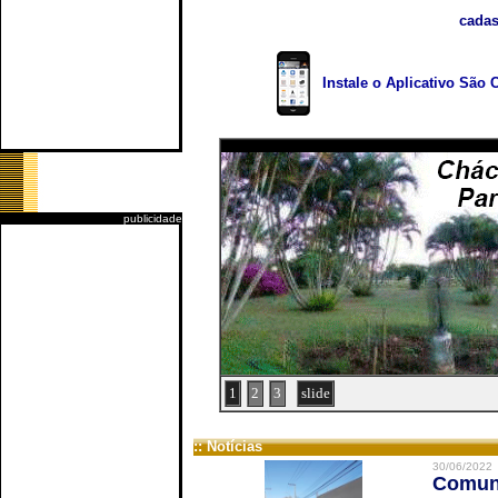
cadas
Instale o Aplicativo São 
publicidade
1
2
3
slide
:: Notícias
30/06/2022
Comuni