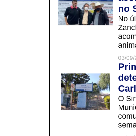
no 
No úl
Zanch
acom
anima
03/09/
Pri
det
Car
O Sin
Muni
comun
seman