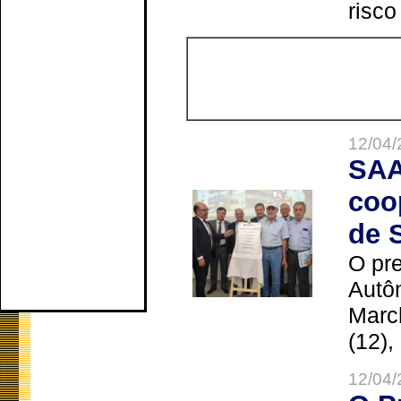
risco
12/04/
SAA
coo
de 
O pre
Autô
Marc
(12),
12/04/