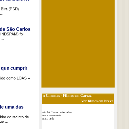
 Bira (PSD)
..
 de São Carlos
(SINDSPAM) foi
...
 que cumprir
ecido como LOAS –
::
Cinemas
- Filmes em Cartaz
Ver filmes em breve
 de uma das
não há filmes cadastrados
tente novamente
idro do recinto de
mais tarde
e ...