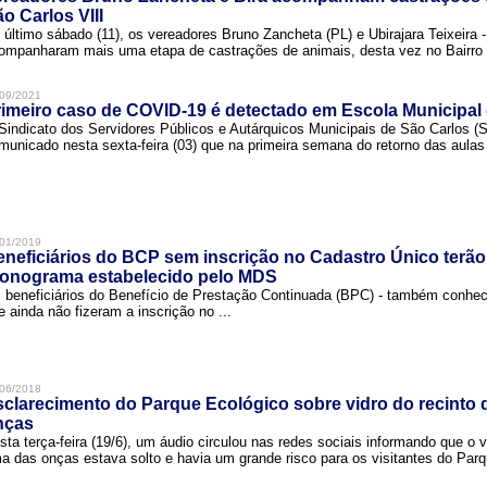
o Carlos VIII
 último sábado (11), os vereadores Bruno Zancheta (PL) e Ubirajara Teixeira -
ompanharam mais uma etapa de castrações de animais, desta vez no Bairro .
09/2021
imeiro caso de COVID-19 é detectado em Escola Municipal
Sindicato dos Servidores Públicos e Autárquicos Municipais de São Carlos 
municado nesta sexta-feira (03) que na primeira semana do retorno das aulas 
01/2019
neficiários do BCP sem inscrição no Cadastro Único terão
ronograma estabelecido pelo MDS
 beneficiários do Benefício de Prestação Continuada (BPC) - também conh
e ainda não fizeram a inscrição no ...
06/2018
clarecimento do Parque Ecológico sobre vidro do recinto
nças
sta terça-feira (19/6), um áudio circulou nas redes sociais informando que o v
a das onças estava solto e havia um grande risco para os visitantes do Parqu