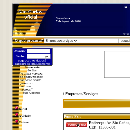
Sexta-Feira
7 de Agosto de 2026
O quê procura?
Usuário:
Senha:
esqueceu os dados?
cadastre-se gratuitamente
Pensamento
do dia:
"
A única maneira
de seguir nossos
sonhos é sendo
generoso
conosco
mesmos!
"
(Paulo Coelho)
/ Empresas/Serviços
Inicial
A Cidade
Ponto Frio
Endereço:
Av. São Carlos
Turismo
CEP:
13560-001