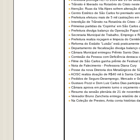
Trânsito é liberado na Rotatório do Cristo nest
Atenção: Ruas da Vila Alpes sofrem alteração de
Centro Estético de São Carlos foi premiado ven
Prefeitura efetuou mais de 5 mil castrações em
Interdição de Trânsito na Rotatória do Cristo - 
Primeiras partidas da ‘Copinha’ em São Carlos 
Prefeitura divulga balanço da Operação Papai
Secretaria Municipal de Trabalho, Emprego e
Prefeitura realiza roçagem e limpeza do Cemit
Reforma do Estádio “Luisão” está praticamente
Departamento de fiscalização divulga balanço 
Câmara Municipal entregou Prêmio Santo Dias a
Comissão da Pessoa com Deficiência destaca co
Filme de São Carlos ganha prêmio de Festival 
Nota de Falecimento - Professora Diana Cury
Posse da nova Diretoria dos Metalúrgicos de 
ACISC realiza doação de R$40 mil à Santa Ca
Pedidos de Seguro-Desemprego, Mercado e G
Gustavo Pozzi e Dom Luiz Carlos Dias partici
Câmara aprova em primeiro turno o orçamento 
Resumo da sessão plenária de 21 de novembr
Vereador Bruno Zancheta entrega relatório de v
Na Coleção de Prestes, Anita conta histórias da 