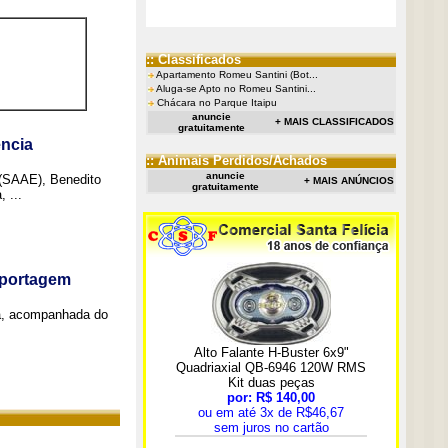
:: Classificados
Apartamento Romeu Santini (Bot...
Aluga-se Apto no Romeu Santini...
Chácara no Parque Itaipu
anuncie
+ MAIS CLASSIFICADOS
gratuitamente
ncia
:: Animais Perdidos/Achados
anuncie
 (SAAE), Benedito
+ MAIS ANÚNCIOS
gratuitamente
 ...
eportagem
a, acompanhada do