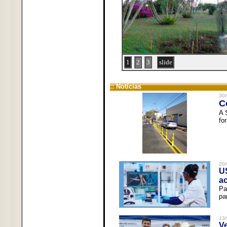
1
2
3
slide
:: Notícias
30/
C
A 
fo
20/
U
a
Pa
pa
13/
V