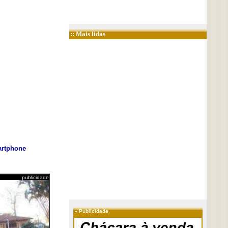
:: Mais lidas
rtphone
publicidade
»
Publicidade