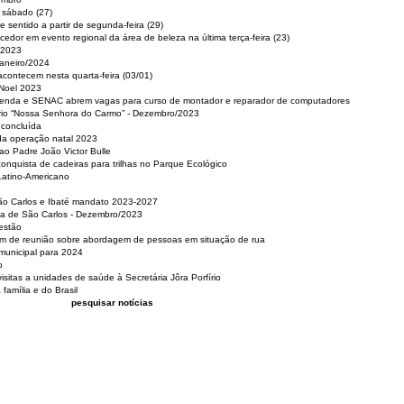
e sábado (27)
 sentido a partir de segunda-feira (29)
cedor em evento regional da área de beleza na última terça-feira (23)
 2023
Janeiro/2024
acontecem nesta quarta-feira (03/01)
 Noel 2023
 Renda e SENAC abrem vagas para curso de montador e reparador de computadores
ério “Nossa Senhora do Carmo” - Dezembro/2023
 concluída
da operação natal 2023
o Padre João Victor Bulle
nquista de cadeiras para trilhas no Parque Ecológico
Latino-Americano
São Carlos e Ibaté mandato 2023-2027
sa de São Carlos - Dezembro/2023
estão
pam de reunião sobre abordagem de pessoas em situação de rua
municipal para 2024
o
isitas a unidades de saúde à Secretária Jôra Porfírio
família e do Brasil
pesquisar notícias