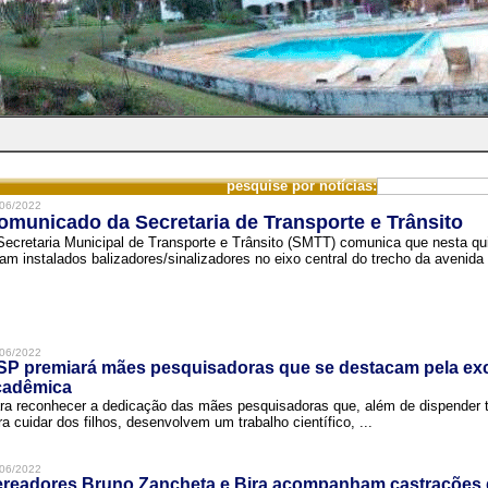
pesquise por notícias:
06/2022
omunicado da Secretaria de Transporte e Trânsito
Secretaria Municipal de Transporte e Trânsito (SMTT) comunica que nesta quin
ram instalados balizadores/sinalizadores no eixo central do trecho da avenida 
06/2022
SP premiará mães pesquisadoras que se destacam pela exc
cadêmica
ra reconhecer a dedicação das mães pesquisadoras que, além de dispender 
ra cuidar dos filhos, desenvolvem um trabalho científico, ...
06/2022
ereadores Bruno Zancheta e Bira acompanham castrações 