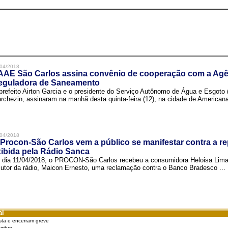
04/2018
AAE São Carlos assina convênio de cooperação com a Agê
eguladora de Saneamento
prefeito Airton Garcia e o presidente do Serviço Autônomo de Água e Esgoto
rchezin, assinaram na manhã desta quinta-feira (12), na cidade de Americana,
04/2018
Procon-São Carlos vem a público se manifestar contra a r
ibida pela Rádio Sanca
 dia 11/04/2018, o PROCON-São Carlos recebeu a consumidora Heloisa Lim
cutor da rádio, Maicon Ernesto, uma reclamação contra o Banco Bradesco ...
al
sta e encerram greve
embro