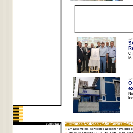
12/
S
R
O 
Ma
12/
O 
ex
No
lo
:: Últimas Notícias - São Carlos Ofici
publicidade
Em assembleia, servidores aceitam nova propo
Prefeitura prorroga REFIS 2024 até 20 de dez