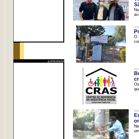
Sã
No
ac
03/
Pr
O 
co
publicidade
02/
Be
c
Os
qu
20/
Es
o
Ne
um