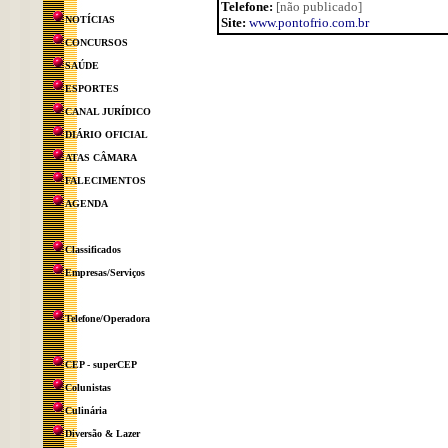
Telefone:
[não publicado]
NOTÍCIAS
Site:
www.pontofrio.com.br
CONCURSOS
SAÚDE
ESPORTES
CANAL JURÍDICO
DIÁRIO OFICIAL
ATAS CÂMARA
FALECIMENTOS
AGENDA
Classificados
Empresas/Serviços
Telefone/Operadora
CEP - superCEP
Colunistas
Culinária
Diversão & Lazer