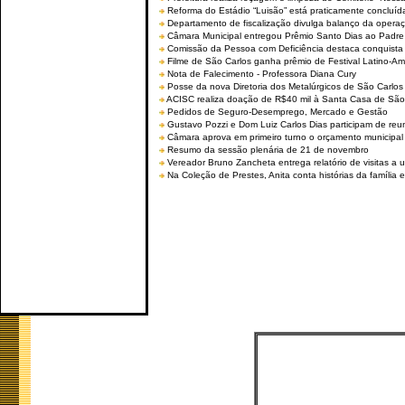
Reforma do Estádio “Luisão” está praticamente concluíd
Departamento de fiscalização divulga balanço da opera
Câmara Municipal entregou Prêmio Santo Dias ao Padre 
Comissão da Pessoa com Deficiência destaca conquista d
Filme de São Carlos ganha prêmio de Festival Latino-Am
Nota de Falecimento - Professora Diana Cury
Posse da nova Diretoria dos Metalúrgicos de São Carlo
ACISC realiza doação de R$40 mil à Santa Casa de São
Pedidos de Seguro-Desemprego, Mercado e Gestão
Gustavo Pozzi e Dom Luiz Carlos Dias participam de re
Câmara aprova em primeiro turno o orçamento municipal
Resumo da sessão plenária de 21 de novembro
Vereador Bruno Zancheta entrega relatório de visitas a 
Na Coleção de Prestes, Anita conta histórias da família e