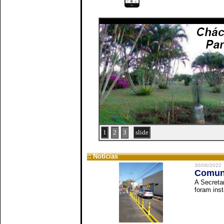
1
2
3
slide
:: Notícias
30/06/2022
Comuni
A Secreta
foram inst