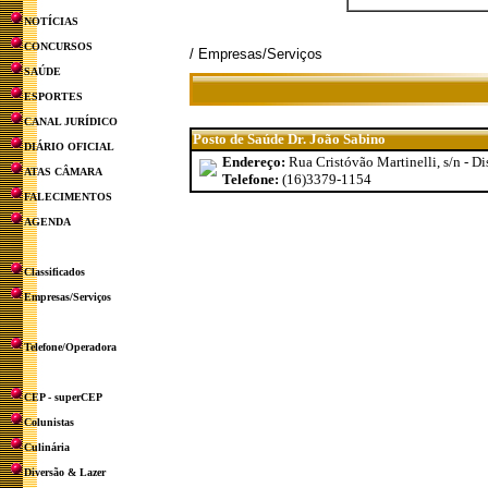
NOTÍCIAS
CONCURSOS
/ Empresas/Serviços
SAÚDE
ESPORTES
CANAL JURÍDICO
Posto de Saúde Dr. João Sabino
DIÁRIO OFICIAL
Endereço:
Rua Cristóvão Martinelli, s/n - D
ATAS CÂMARA
Telefone:
(16)3379-1154
FALECIMENTOS
AGENDA
Classificados
Empresas/Serviços
Telefone/Operadora
CEP - superCEP
Colunistas
Culinária
Diversão & Lazer