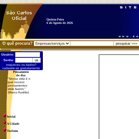
Quinta-Feira
6 de Agosto de 2026
O quê procura?
Usuário:
Senha:
esqueceu os dados?
cadastre-se gratuitamente
Pensamento
do dia:
"
Nossa vida é o
que nossos
pensamentos
dela fazem.
"
(Marco Aurélio)
Inicial
A Cidade
Turismo