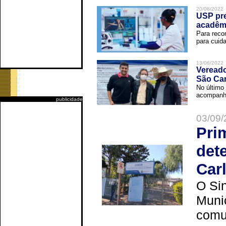
20/06/2022
USP pre
acadêm
Para reco
para cuida
13/06/2022
Vereado
São Car
No último 
acompanha
publicidade
03/09/
Pri
det
Car
O Sin
Muni
comun