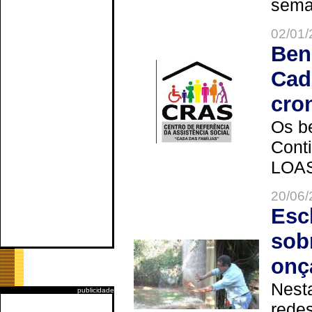
seman
02/01/
Ben
Cad
cro
Os be
Cont
LOAS 
20/06/
Esc
sob
onç
Nesta
publicidade
redes