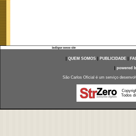
indique nosso site
|
QUEM SOMOS
|
PUBLICIDADE
|
FA
|
powered 
São Carlos Oficial é um serviço desenvol
Copyrig
Todos di