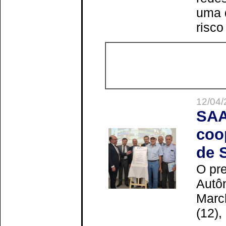
uma 
risco
12/04/
SAA
coo
de 
O pre
Autô
Marc
(12),