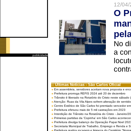
12/04/
O P
man
pel
No d
a co
publicidade
locut
contr
:: Últimas Notícias - São Carlos Oficial
Em assembleia, servidores aceitam nova proposta e enc
Prefeitura prorroga REFIS 2024 até 20 de dezembro
Trânsito é liberado na Rotatório do Cristo neste sábado 
Atenção: Ruas da Vila Alpes sofrem alteração de sentido 
Centro Estético de São Carlos foi premiado vencedor em 
Prefeitura efetuou mais de 5 mil castrações em 2023
Interdição de Trânsito na Rotatória do Cristo - Janeiro/2
Primeiras partidas da ‘Copinha’ em São Carlos acontecem
Prefeitura divulga balanço da Operação Papai Noel 202
Secretaria Municipal de Trabalho, Emprego e Renda e
Prefeitura realiza roçagem e limpeza do Cemitério “No