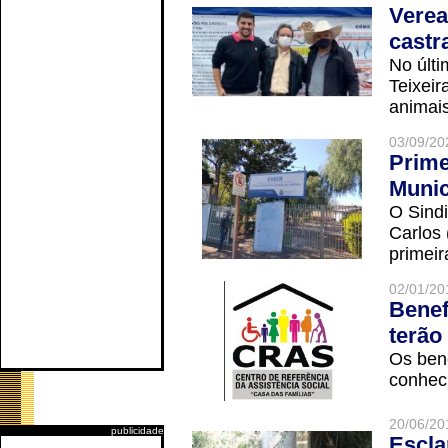
Verea
castr
No últi
Teixei
animais
03/09/20
Prime
Munic
O Sindi
Carlos
primeir
02/01/20
Benef
terão
Os ben
conheci
20/06/20
publicidade
Escla