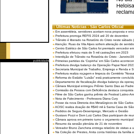
Helois
reclama
:: Últimas Notícias - São Carlos Oficial
Em assembleia, servidores aceitam nova proposta e enc
Prefeitura prorroga REFIS 2024 até 20 de dezembro
Trânsito é liberado na Rotatório do Cristo neste sábado 
Atenção: Ruas da Vila Alpes sofrem alteração de sentido 
Centro Estético de São Carlos foi premiado vencedor em 
Prefeitura efetuou mais de 5 mil castrações em 2023
Interdição de Trânsito na Rotatória do Cristo - Janeiro/2
publicidade
Primeiras partidas da ‘Copinha’ em São Carlos acontecem
Prefeitura divulga balanço da Operação Papai Noel 202
Secretaria Municipal de Trabalho, Emprego e Renda e
Prefeitura realiza roçagem e limpeza do Cemitério “No
Reforma do Estádio “Luisão” está praticamente concluíd
Departamento de fiscalização divulga balanço da opera
Câmara Municipal entregou Prêmio Santo Dias ao Padre 
Comissão da Pessoa com Deficiência destaca conquista d
Filme de São Carlos ganha prêmio de Festival Latino-Am
Nota de Falecimento - Professora Diana Cury
Posse da nova Diretoria dos Metalúrgicos de São Carlo
ACISC realiza doação de R$40 mil à Santa Casa de São
Pedidos de Seguro-Desemprego, Mercado e Gestão
Gustavo Pozzi e Dom Luiz Carlos Dias participam de re
Câmara aprova em primeiro turno o orçamento municipal
Resumo da sessão plenária de 21 de novembro
Vereador Bruno Zancheta entrega relatório de visitas a 
Na Coleção de Prestes, Anita conta histórias da família e