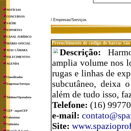
NOTÍCIAS
CONCURSOS
/ Empresas/Serviços
SAÚDE
ESPORTES
CANAL JURÍDICO
Preenchimento de código de barras São
DIÁRIO OFICIAL
Descrição:
Harmo
ATAS CÂMARA
FALECIMENTOS
amplia volume nos lo
AGENDA
rugas e linhas de exp
Classificados
subcutâneo, deixa o
Empresas/Serviços
além de tudo isso, f
Telefone/Operadora
Telefone:
(16) 9977
CEP - superCEP
e-mail:
contato@spa
Colunistas
Site:
www.spaziopro
Culinária
Diversão & Lazer