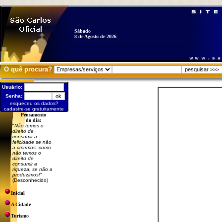
Sábado
8 de Agosto de 2026
O quê procura?
Usuário:
Senha:
esqueceu os dados?
cadastre-se gratuitamente
Pensamento
do dia:
"
Não temos o
direito de
consumir a
felicidade se não
a criarmos: como
não temos o
direito de
consumir a
riqueza, se não a
produzimos!
"
(Desconhecido)
Inicial
A Cidade
Turismo