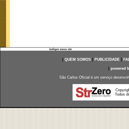
indique nosso site
|
QUEM SOMOS
|
PUBLICIDADE
|
FA
|
powered 
São Carlos Oficial é um serviço desenvol
Copyrig
Todos di