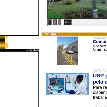
1
2
3
slide
:: Notícias
30/06/2022
Comuni
A Secreta
foram inst
publicidade
20/06/20
USP p
pela 
Para r
dispend
trabalho
13/06/20