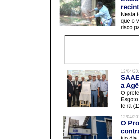
recin
Nesta t
que o v
risco p
12/04/20
SAAE 
a Agê
O prefe
Esgoto
feira (
12/04/20
O Pro
contr
No dia