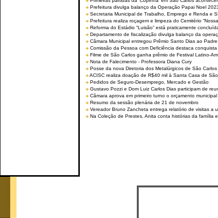
Primeiras partidas da ‘Copinha’ em São Carlos acontecem
Prefeitura divulga balanço da Operação Papai Noel 202
Secretaria Municipal de Trabalho, Emprego e Renda e
Prefeitura realiza roçagem e limpeza do Cemitério “No
Reforma do Estádio “Luisão” está praticamente concluíd
Departamento de fiscalização divulga balanço da opera
Câmara Municipal entregou Prêmio Santo Dias ao Padre 
Comissão da Pessoa com Deficiência destaca conquista d
Filme de São Carlos ganha prêmio de Festival Latino-Am
Nota de Falecimento - Professora Diana Cury
Posse da nova Diretoria dos Metalúrgicos de São Carlo
ACISC realiza doação de R$40 mil à Santa Casa de São
Pedidos de Seguro-Desemprego, Mercado e Gestão
Gustavo Pozzi e Dom Luiz Carlos Dias participam de re
Câmara aprova em primeiro turno o orçamento municipal
Resumo da sessão plenária de 21 de novembro
Vereador Bruno Zancheta entrega relatório de visitas a 
Na Coleção de Prestes, Anita conta histórias da família e