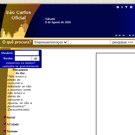
Sábado
8 de Agosto de 2026
O quê procura?
Usuário:
Senha:
esqueceu os dados?
cadastre-se gratuitamente
Pensamento
do dia:
"
Não temos o
direito de
consumir a
felicidade se não
a criarmos: como
não temos o
direito de
consumir a
riqueza, se não a
produzimos!
"
(Desconhecido)
Inicial
A Cidade
Turismo