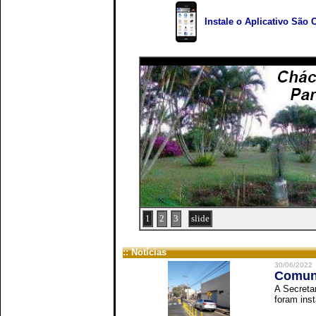
Instale o Aplicativo São 
1
2
3
slide
:: Notícias
30/06/2022
Comuni
A Secreta
foram inst