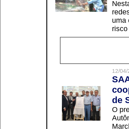
Nesta
redes
uma 
risco
12/04/
SAA
coo
de 
O pre
Autô
Marc