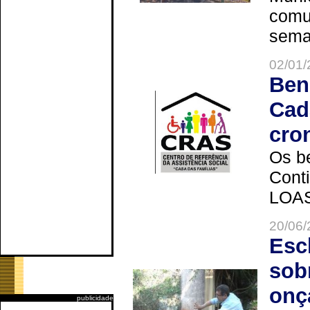
comun
seman
02/01/
Ben
Cad
cro
Os be
Cont
LOAS 
20/06/
Esc
sob
onç
publicidade