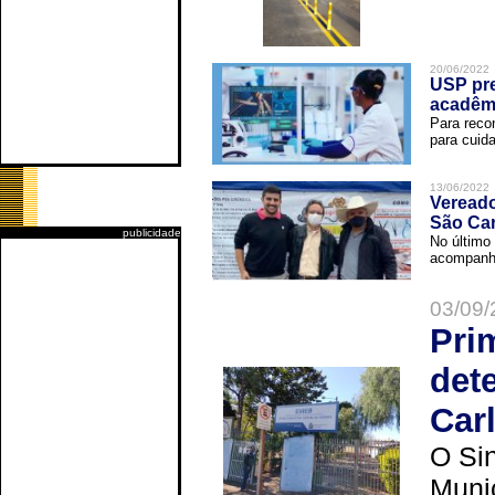
20/06/2022
USP pre
acadêm
Para reco
para cuida
13/06/2022
Vereado
São Car
publicidade
No último 
acompanha
03/09/
Pri
det
Car
O Sin
Muni