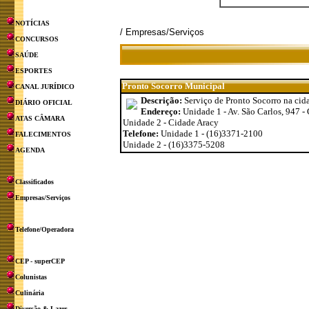
NOTÍCIAS
/ Empresas/Serviços
CONCURSOS
SAÚDE
ESPORTES
Pronto Socorro Municipal
CANAL JURÍDICO
Descrição:
Serviço de Pronto Socorro na cid
DIÁRIO OFICIAL
Endereço:
Unidade 1 - Av. São Carlos, 947 -
ATAS CÂMARA
Unidade 2 - Cidade Aracy
Telefone:
Unidade 1 - (16)3371-2100
FALECIMENTOS
Unidade 2 - (16)3375-5208
AGENDA
Classificados
Empresas/Serviços
Telefone/Operadora
CEP - superCEP
Colunistas
Culinária
Diversão & Lazer