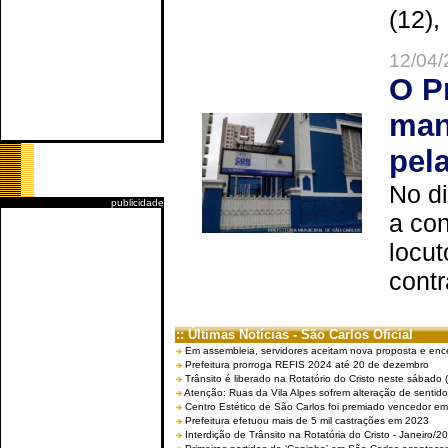
(12),
12/04/
O P
man
pel
No d
publicidade
a co
locut
contr
:: Últimas Notícias - São Carlos Oficial
Em assembleia, servidores aceitam nova proposta e enc
Prefeitura prorroga REFIS 2024 até 20 de dezembro
Trânsito é liberado na Rotatório do Cristo neste sábado 
Atenção: Ruas da Vila Alpes sofrem alteração de sentido 
Centro Estético de São Carlos foi premiado vencedor em 
Prefeitura efetuou mais de 5 mil castrações em 2023
Interdição de Trânsito na Rotatória do Cristo - Janeiro/2