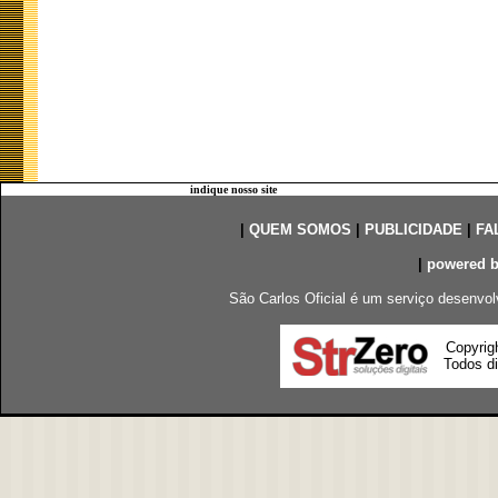
indique nosso site
|
QUEM SOMOS
|
PUBLICIDADE
|
FA
|
powered 
São Carlos Oficial é um serviço desenvol
Copyrig
Todos di