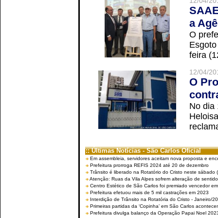
12/04/20
SAAE 
a Agê
O prefe
Esgoto
feira (
12/04/20
O Pro
contr
No dia
Helois
reclama
:: Últimas Notícias - São Carlos Oficial
Em assembleia, servidores aceitam nova proposta e enc
Prefeitura prorroga REFIS 2024 até 20 de dezembro
Trânsito é liberado na Rotatório do Cristo neste sábado 
Atenção: Ruas da Vila Alpes sofrem alteração de sentido 
Centro Estético de São Carlos foi premiado vencedor em 
Prefeitura efetuou mais de 5 mil castrações em 2023
Interdição de Trânsito na Rotatória do Cristo - Janeiro/2
Primeiras partidas da ‘Copinha’ em São Carlos acontecem
Prefeitura divulga balanço da Operação Papai Noel 202