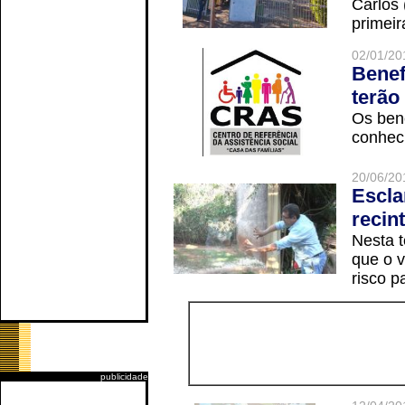
Carlos
primeir
02/01/20
Benef
terão
Os ben
conheci
20/06/20
Escla
recin
Nesta t
que o v
risco p
publicidade