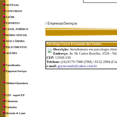
NOTÍCIAS
CONCURSOS
SAÚDE
/ Empresas/Serviços
ESPORTES
CANAL JURÍDICO
DIÁRIO OFICIAL
ATAS CÂMARA
Psicóloga Geyse Fernanda dos Santos
FALECIMENTOS
Descrição:
Atendimento em psicologia clínica
Endereço:
Av. Dr. Carlos Botelho, 3526 - Vil
AGENDA
CEP:
13569-230
Telefone:
(16) 9179-7086 (TIM) / 9152-2894 (Cla
Classificados
e-mail:
geysecasale@yahoo.com.br
Empresas/Serviços
Telefone/Operadora
CEP - superCEP
Colunistas
Culinária
Diversão & Lazer