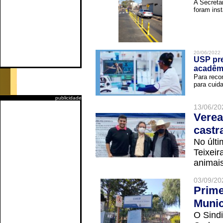
A Secreta
foram inst
20/06/2022
USP pre
acadêm
Para reco
para cuida
publicidade
13/06/20
Verea
castr
No últi
Teixei
animais
03/09/20
Prime
Munic
O Sindi