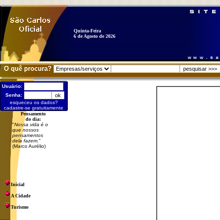
Quinta-Feira
6 de Agosto de 2026
O quê procura?
Usuário:
Senha:
esqueceu os dados?
cadastre-se gratuitamente
Pensamento
do dia:
"
Nossa vida é o
que nossos
pensamentos
dela fazem.
"
(Marco Aurélio)
Inicial
A Cidade
Turismo