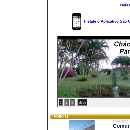
cadas
Instale o Aplicativo São 
1
2
3
slide
:: Notícias
30/06/2022
Comuni