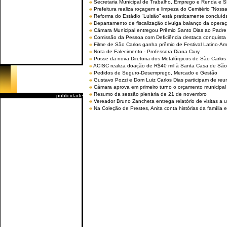
Secretaria Municipal de Trabalho, Emprego e Renda e
Prefeitura realiza roçagem e limpeza do Cemitério “No
Reforma do Estádio “Luisão” está praticamente concluíd
Departamento de fiscalização divulga balanço da opera
Câmara Municipal entregou Prêmio Santo Dias ao Padre 
Comissão da Pessoa com Deficiência destaca conquista d
Filme de São Carlos ganha prêmio de Festival Latino-Am
Nota de Falecimento - Professora Diana Cury
Posse da nova Diretoria dos Metalúrgicos de São Carlo
ACISC realiza doação de R$40 mil à Santa Casa de São
Pedidos de Seguro-Desemprego, Mercado e Gestão
Gustavo Pozzi e Dom Luiz Carlos Dias participam de re
Câmara aprova em primeiro turno o orçamento municipal
Resumo da sessão plenária de 21 de novembro
publicidade
Vereador Bruno Zancheta entrega relatório de visitas a 
Na Coleção de Prestes, Anita conta histórias da família e