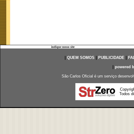
indique nosso site
|
QUEM SOMOS
|
PUBLICIDADE
|
FA
|
powered 
São Carlos Oficial é um serviço desenvol
Copyrig
Todos di