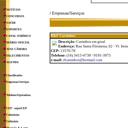
NOTÍCIAS
/ Empresas/Serviços
CONCURSOS
SAÚDE
ESPORTES
R&F Carimbos
CANAL JURÍDICO
Descrição:
Carimbos em geral.
DIÁRIO OFICIAL
Endereço:
Rua Santa Filomena, 62 - Vl. Iren
ATAS CÂMARA
CEP:
13570-78
Telefone:
(16) 3415-4739 / 9191-3975
FALECIMENTOS
e-mail:
rfcarimbos@hotmail.com
AGENDA
Classificados
Empresas/Serviços
Telefone/Operadora
CEP - superCEP
Colunistas
Culinária
Diversão & Lazer