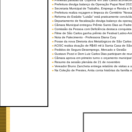
Primeiras partidas da ‘Copinha’ em São Carlos acontecem
Prefeitura divulga balanço da Operação Papai Noel 202
Secretaria Municipal de Trabalho, Emprego e Renda e
Prefeitura realiza roçagem e limpeza do Cemitério “No
Reforma do Estádio “Luisão” está praticamente concluíd
Departamento de fiscalização divulga balanço da opera
Câmara Municipal entregou Prêmio Santo Dias ao Padre 
Comissão da Pessoa com Deficiência destaca conquista d
Filme de São Carlos ganha prêmio de Festival Latino-Am
Nota de Falecimento - Professora Diana Cury
Posse da nova Diretoria dos Metalúrgicos de São Carlo
ACISC realiza doação de R$40 mil à Santa Casa de São
Pedidos de Seguro-Desemprego, Mercado e Gestão
Gustavo Pozzi e Dom Luiz Carlos Dias participam de re
Câmara aprova em primeiro turno o orçamento municipal
Resumo da sessão plenária de 21 de novembro
Vereador Bruno Zancheta entrega relatório de visitas a 
Na Coleção de Prestes, Anita conta histórias da família e