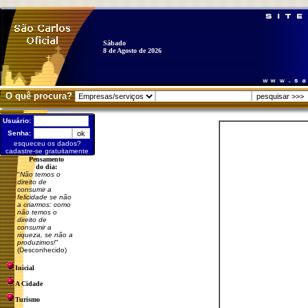
Sábado
8 de Agosto de 2026
O quê procura?
Usuário:
Senha:
esqueceu os dados?
cadastre-se gratuitamente
Pensamento
do dia:
"
Não temos o
direito de
consumir a
felicidade se não
a criarmos: como
não temos o
direito de
consumir a
riqueza, se não a
produzimos!
"
(Desconhecido)
Inicial
A Cidade
Turismo