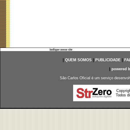
indique nosso site
|
QUEM SOMOS
|
PUBLICIDADE
|
FA
|
powered 
São Carlos Oficial é um serviço desenvol
Copyrig
Todos di