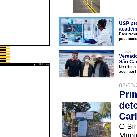
20/06/2022
USP pre
acadêm
Para reco
para cuida
13/06/2022
Vereado
São Car
publicidade
No último 
acompanha
03/09/
Pri
det
Car
O Sin
Muni