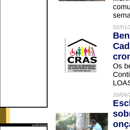
comun
seman
02/01/
Ben
Cad
cro
Os be
Cont
LOAS 
20/06/
Esc
sob
onç
publicidade