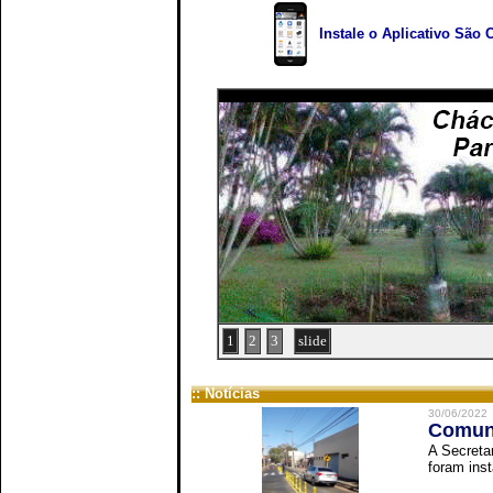
Instale o Aplicativo São 
1
2
3
slide
:: Notícias
30/06/2022
Comuni
A Secreta
foram inst