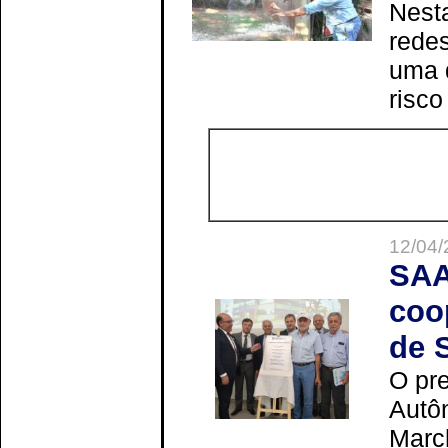
Nesta
redes
uma 
risco
12/04/
SAA
coo
de 
O pre
Autô
Marc