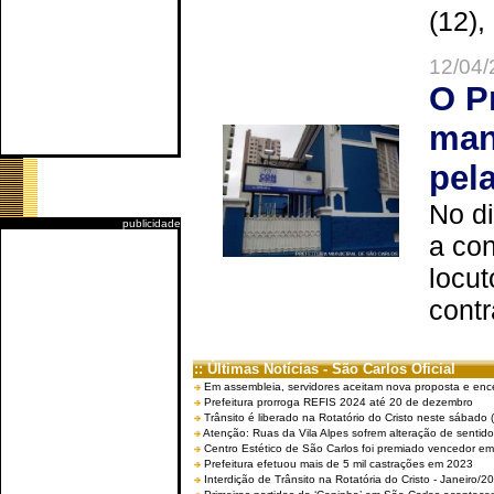
(12),
12/04/
O P
man
pel
No d
publicidade
a co
locut
contr
:: Últimas Notícias - São Carlos Oficial
Em assembleia, servidores aceitam nova proposta e enc
Prefeitura prorroga REFIS 2024 até 20 de dezembro
Trânsito é liberado na Rotatório do Cristo neste sábado 
Atenção: Ruas da Vila Alpes sofrem alteração de sentido 
Centro Estético de São Carlos foi premiado vencedor em 
Prefeitura efetuou mais de 5 mil castrações em 2023
Interdição de Trânsito na Rotatória do Cristo - Janeiro/2