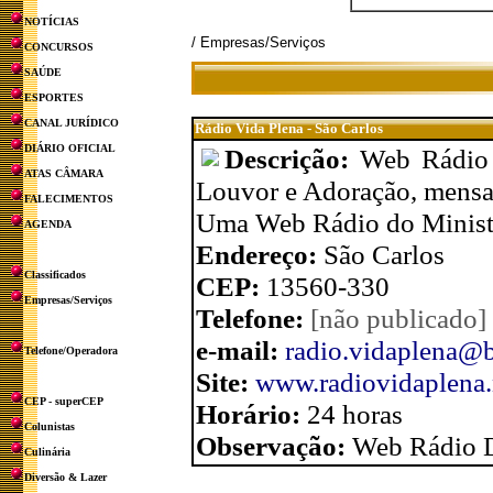
NOTÍCIAS
/ Empresas/Serviços
CONCURSOS
SAÚDE
ESPORTES
CANAL JURÍDICO
Rádio Vida Plena - São Carlos
DIÁRIO OFICIAL
Descrição:
Web Rádio 
ATAS CÂMARA
Louvor e Adoração, mensage
FALECIMENTOS
Uma Web Rádio do Ministé
AGENDA
Endereço:
São Carlos
Classificados
CEP:
13560-330
Empresas/Serviços
Telefone:
[não publicado]
e-mail:
radio.vidaplena@b
Telefone/Operadora
Site:
www.radiovidaplena.
CEP - superCEP
Horário:
24 horas
Colunistas
Observação:
Web Rádio D
Culinária
Diversão & Lazer