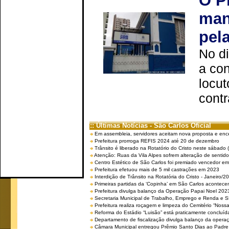
O P
man
pel
No d
a co
locut
contr
:: Últimas Notícias - São Carlos Oficial
Em assembleia, servidores aceitam nova proposta e enc
Prefeitura prorroga REFIS 2024 até 20 de dezembro
Trânsito é liberado na Rotatório do Cristo neste sábado 
Atenção: Ruas da Vila Alpes sofrem alteração de sentido 
Centro Estético de São Carlos foi premiado vencedor em 
Prefeitura efetuou mais de 5 mil castrações em 2023
Interdição de Trânsito na Rotatória do Cristo - Janeiro/2
Primeiras partidas da ‘Copinha’ em São Carlos acontecem
Prefeitura divulga balanço da Operação Papai Noel 202
Secretaria Municipal de Trabalho, Emprego e Renda e
Prefeitura realiza roçagem e limpeza do Cemitério “No
Reforma do Estádio “Luisão” está praticamente concluíd
Departamento de fiscalização divulga balanço da opera
Câmara Municipal entregou Prêmio Santo Dias ao Padre 