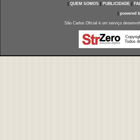
|
QUEM SOMOS
|
PUBLICIDADE
|
FA
|
powered 
São Carlos Oficial é um serviço desenvol
Copyrig
Todos di