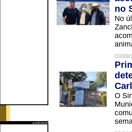
no 
No úl
Zanch
acom
anima
03/09/
Pri
det
Car
O Sin
Muni
comun
seman
publicidade