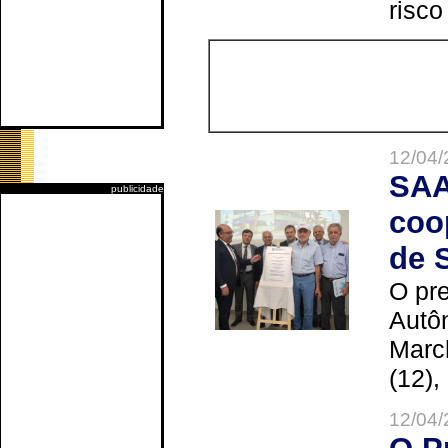
risco
12/04/
SAA
publicidade
coo
de 
O pre
Autô
Marc
(12),
12/04/