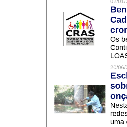
02/01/
Ben
Cad
cro
Os be
Cont
LOAS 
20/06/
Esc
sob
onç
Nesta
redes
uma 