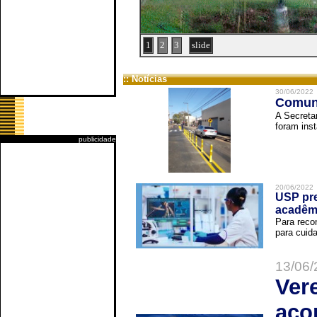
1
2
3
slide
:: Notícias
30/06/2022
Comuni
A Secreta
foram inst
publicidade
20/06/2022
USP pre
acadêm
Para reco
para cuida
13/06/
Ver
aco