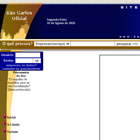
Segunda-Feira
10 de Agosto de 2026
O quê procura?
Usuário:
Senha:
esqueceu os dados?
cadastre-se gratuitamente
Pensamento
do dia:
"
O orgulho te
humilha sem te
dar humildade!
"
(Desconhecido)
Inicial
A Cidade
Turismo