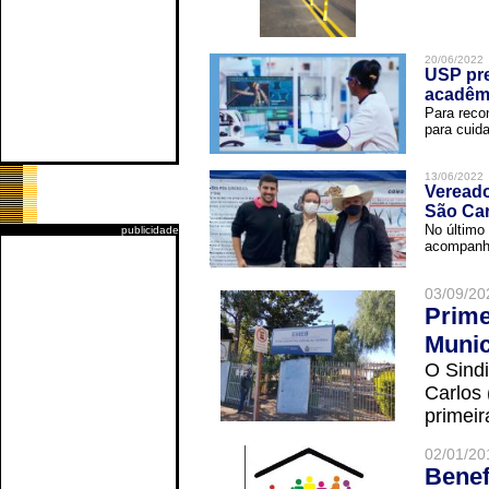
20/06/2022
USP pre
acadêm
Para reco
para cuida
13/06/2022
Vereado
São Car
No último 
publicidade
acompanha
03/09/20
Prime
Munic
O Sindi
Carlos
primeir
02/01/20
Benef