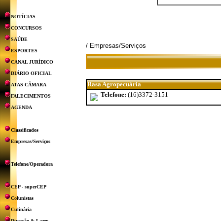
NOTÍCIAS
CONCURSOS
SAÚDE
/ Empresas/Serviços
ESPORTES
CANAL JURÍDICO
DIÁRIO OFICIAL
Rasa Agropecuária
ATAS CÂMARA
Telefone:
(16)3372-3151
FALECIMENTOS
AGENDA
Classificados
Empresas/Serviços
Telefone/Operadora
CEP - superCEP
Colunistas
Culinária
Diversão & Lazer