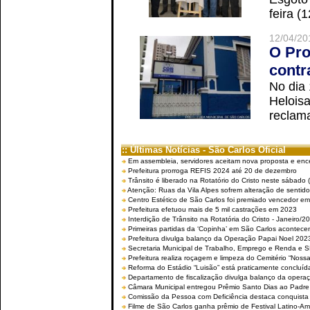
feira (
12/04/20
O Pro
contr
No dia
Helois
reclama
:: Últimas Notícias - São Carlos Oficial
Em assembleia, servidores aceitam nova proposta e enc
Prefeitura prorroga REFIS 2024 até 20 de dezembro
Trânsito é liberado na Rotatório do Cristo neste sábado 
Atenção: Ruas da Vila Alpes sofrem alteração de sentido 
Centro Estético de São Carlos foi premiado vencedor em 
Prefeitura efetuou mais de 5 mil castrações em 2023
Interdição de Trânsito na Rotatória do Cristo - Janeiro/2
Primeiras partidas da ‘Copinha’ em São Carlos acontecem
Prefeitura divulga balanço da Operação Papai Noel 202
Secretaria Municipal de Trabalho, Emprego e Renda e
Prefeitura realiza roçagem e limpeza do Cemitério “No
Reforma do Estádio “Luisão” está praticamente concluíd
Departamento de fiscalização divulga balanço da opera
Câmara Municipal entregou Prêmio Santo Dias ao Padre 
Comissão da Pessoa com Deficiência destaca conquista d
Filme de São Carlos ganha prêmio de Festival Latino-Am