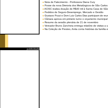
Nota de Falecimento - Professora Diana Cury
Posse da nova Diretoria dos Metalúrgicos de São Carlo
ACISC realiza doação de R$40 mil à Santa Casa de São
Pedidos de Seguro-Desemprego, Mercado e Gestão
Gustavo Pozzi e Dom Luiz Carlos Dias participam de re
Câmara aprova em primeiro turno o orçamento municipal
Resumo da sessão plenária de 21 de novembro
Vereador Bruno Zancheta entrega relatório de visitas a 
Na Coleção de Prestes, Anita conta histórias da família e
publicidade