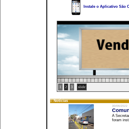
Instale o Aplicativo São 
1
2
3
slide
:: Notícias
30/06/2022
Comuni
A Secreta
foram inst