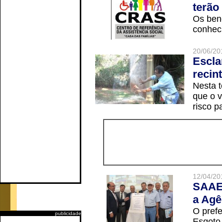
terão
Os ben
conheci
20/06/20
Escla
recin
Nesta t
que o v
risco p
12/04/20
SAAE 
a Agê
O prefe
publicidade
Esgoto