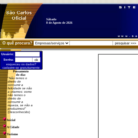
Sábado
8 de Agosto de 2026
O quê procura?
Usuário:
Senha:
esqueceu os dados?
cadastre-se gratuitamente
Pensamento
do dia:
"
Não temos o
direito de
consumir a
felicidade se não
a criarmos: como
não temos o
direito de
consumir a
riqueza, se não a
produzimos!
"
(Desconhecido)
Inicial
A Cidade
Turismo