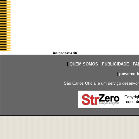
indique nosso site
|
QUEM SOMOS
|
PUBLICIDADE
|
FA
|
powered 
São Carlos Oficial é um serviço desenvol
Copyrig
Todos di