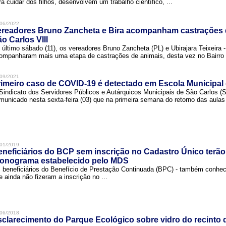
ra cuidar dos filhos, desenvolvem um trabalho científico, ...
06/2022
ereadores Bruno Zancheta e Bira acompanham castrações 
o Carlos VIII
 último sábado (11), os vereadores Bruno Zancheta (PL) e Ubirajara Teixeira -
ompanharam mais uma etapa de castrações de animais, desta vez no Bairro .
09/2021
imeiro caso de COVID-19 é detectado em Escola Municipal
Sindicato dos Servidores Públicos e Autárquicos Municipais de São Carlos 
municado nesta sexta-feira (03) que na primeira semana do retorno das aulas 
01/2019
neficiários do BCP sem inscrição no Cadastro Único terão
ronograma estabelecido pelo MDS
 beneficiários do Benefício de Prestação Continuada (BPC) - também conh
e ainda não fizeram a inscrição no ...
06/2018
clarecimento do Parque Ecológico sobre vidro do recinto