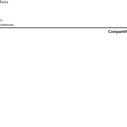
 Paula
br
harmosas
Compartil