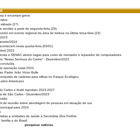
al
sta e encerram greve
embro
e sábado (27)
 sentido a partir de segunda-feira (29)
cedor em evento regional da área de beleza na última terça-feira (23)
 2023
Janeiro/2024
acontecem nesta quarta-feira (03/01)
 Noel 2023
 Renda e SENAC abrem vagas para curso de montador e reparador de computadores
ério “Nossa Senhora do Carmo” - Dezembro/2023
 concluída
da operação natal 2023
o Padre João Victor Bulle
nquista de cadeiras para trilhas no Parque Ecológico
Latino-Americano
São Carlos e Ibaté mandato 2023-2027
sa de São Carlos - Dezembro/2023
estão
pam de reunião sobre abordagem de pessoas em situação de rua
municipal para 2024
o
isitas a unidades de saúde à Secretária Jôra Porfírio
família e do Brasil
pesquisar notícias