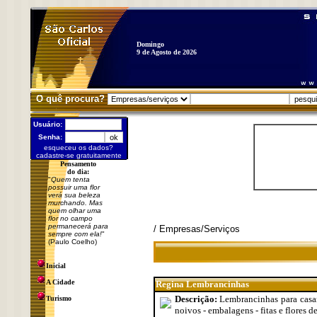
Domingo
9 de Agosto de 2026
O quê procura?
Usuário:
Senha:
esqueceu os dados?
cadastre-se gratuitamente
Pensamento
do dia:
"
Quem tenta
possuir uma flor
verá sua beleza
murchando. Mas
quem olhar uma
flor no campo
permanecerá para
/ Empresas/Serviços
sempre com ela!
"
(Paulo Coelho)
Inicial
A Cidade
Regina Lembrancinhas
Descrição:
Lembrancinhas para casame
Turismo
noivos - embalagens - fitas e flores 