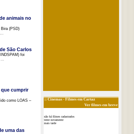
de animais no
 Bira (PSD)
..
 de São Carlos
(SINDSPAM) foi
...
 que cumprir
::
Cinemas
- Filmes em Cartaz
ecido como LOAS –
Ver filmes em breve
não há filmes cadastrados
tente novamente
mais tarde
 de uma das