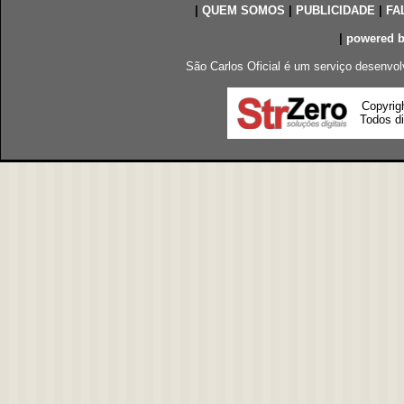
|
QUEM SOMOS
|
PUBLICIDADE
|
FA
|
powered 
São Carlos Oficial é um serviço desenvol
Copyrig
Todos di