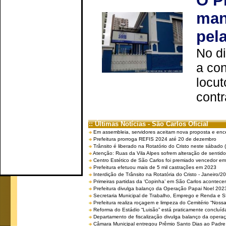
O P
man
pel
No d
a co
locut
contr
:: Últimas Notícias - São Carlos Oficial
Em assembleia, servidores aceitam nova proposta e enc
Prefeitura prorroga REFIS 2024 até 20 de dezembro
Trânsito é liberado na Rotatório do Cristo neste sábado 
Atenção: Ruas da Vila Alpes sofrem alteração de sentido 
Centro Estético de São Carlos foi premiado vencedor em 
Prefeitura efetuou mais de 5 mil castrações em 2023
Interdição de Trânsito na Rotatória do Cristo - Janeiro/2
Primeiras partidas da ‘Copinha’ em São Carlos acontecem
Prefeitura divulga balanço da Operação Papai Noel 202
Secretaria Municipal de Trabalho, Emprego e Renda e
Prefeitura realiza roçagem e limpeza do Cemitério “No
Reforma do Estádio “Luisão” está praticamente concluíd
Departamento de fiscalização divulga balanço da opera
Câmara Municipal entregou Prêmio Santo Dias ao Padre 