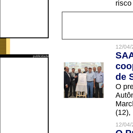
risco
12/04/
SAA
publicidade
coo
de 
O pre
Autô
Marc
(12),
12/04/