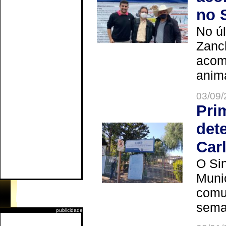
no 
No úl
Zanch
acom
anima
03/09/
Pri
det
Car
O Sin
Muni
comun
seman
publicidade