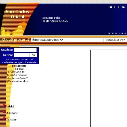
Segunda-Feira
10 de Agosto de 2026
O quê procura?
Usuário:
Senha:
esqueceu os dados?
cadastre-se gratuitamente
Pensamento
do dia:
"
O orgulho te
humilha sem te
dar humildade!
"
(Desconhecido)
Inicial
A Cidade
Turismo