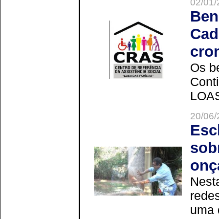
02/01/
Ben
Cad
cro
Os be
Cont
LOAS 
20/06/
Esc
sob
onç
Nesta
redes
uma 