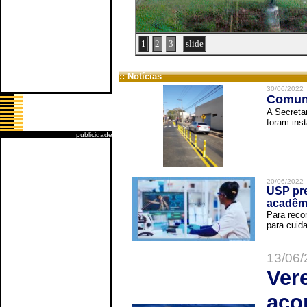
1
2
3
slide
:: Notícias
30/06/2022
Comuni
A Secreta
foram inst
publicidade
20/06/2022
USP pre
acadêm
Para reco
para cuida
13/06/
Ver
aco