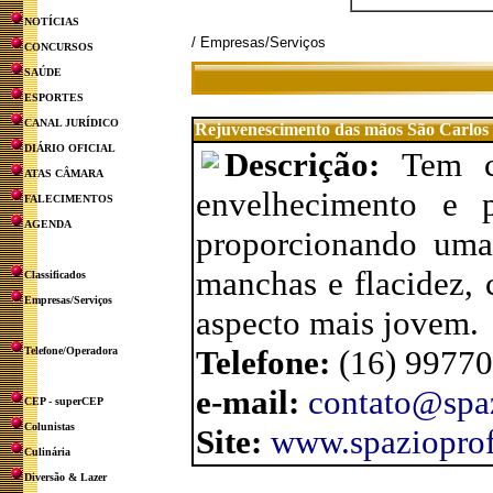
NOTÍCIAS
/ Empresas/Serviços
CONCURSOS
SAÚDE
ESPORTES
CANAL JURÍDICO
Rejuvenescimento das mãos São Carlos
DIÁRIO OFICIAL
Descrição:
Tem c
ATAS CÂMARA
envelhecimento e p
FALECIMENTOS
AGENDA
proporcionando uma
manchas e flacidez,
Classificados
Empresas/Serviços
aspecto mais jovem.
Telefone:
(16) 9977
Telefone/Operadora
e-mail:
contato@spa
CEP - superCEP
Colunistas
Site:
www.spaziopro
Culinária
Diversão & Lazer