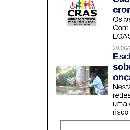
cro
Os be
Cont
LOAS 
20/06/
Esc
sob
onç
Nesta
redes
uma 
risco