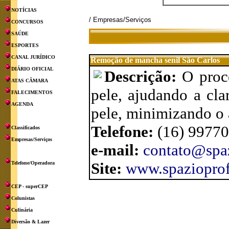
NOTÍCIAS
/ Empresas/Serviços
CONCURSOS
SAÚDE
ESPORTES
CANAL JURÍDICO
Remoção de mancha senil São Carlos
DIÁRIO OFICIAL
Descrição:
O proc
ATAS CÂMARA
pele, ajudando a cl
FALECIMENTOS
AGENDA
pele, minimizando o 
Telefone:
(16) 9977
Classificados
Empresas/Serviços
e-mail:
contato@spa
Site:
www.spaziopro
Telefone/Operadora
CEP - superCEP
Colunistas
Culinária
Diversão & Lazer