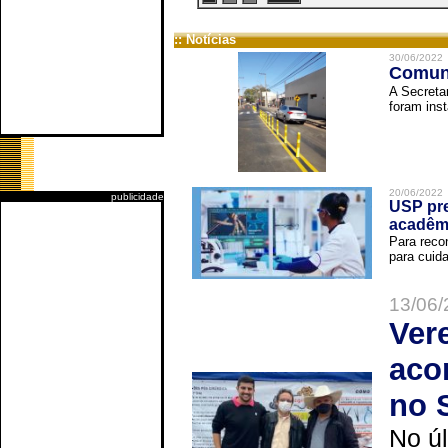
:: Notícias
30/06/2022
Comuni
A Secreta
foram inst
20/06/2022
publicidade
USP pre
acadêm
Para reco
para cuida
13/06/
Ver
aco
no 
No úl