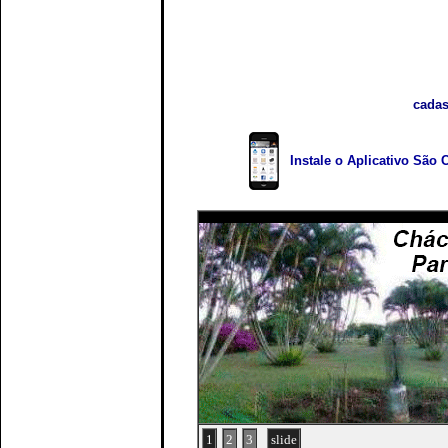
cadas
Instale o Aplicativo São 
1
2
3
slide