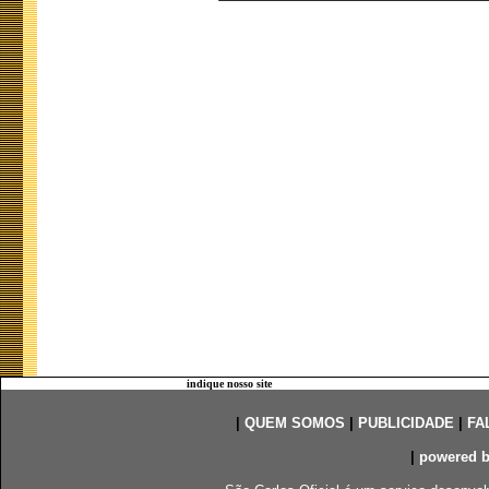
indique nosso site
|
QUEM SOMOS
|
PUBLICIDADE
|
FA
|
powered 