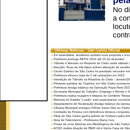
pel
No d
a co
locut
contr
:: Últimas Notícias - São Carlos Oficial
Em assembleia, servidores aceitam nova proposta e enc
Prefeitura prorroga REFIS 2024 até 20 de dezembro
Trânsito é liberado na Rotatório do Cristo neste sábado 
Atenção: Ruas da Vila Alpes sofrem alteração de sentido 
Centro Estético de São Carlos foi premiado vencedor em 
Prefeitura efetuou mais de 5 mil castrações em 2023
Interdição de Trânsito na Rotatória do Cristo - Janeiro/2
Primeiras partidas da ‘Copinha’ em São Carlos acontecem
Prefeitura divulga balanço da Operação Papai Noel 202
Secretaria Municipal de Trabalho, Emprego e Renda e
Prefeitura realiza roçagem e limpeza do Cemitério “No
Reforma do Estádio “Luisão” está praticamente concluíd
Departamento de fiscalização divulga balanço da opera
Câmara Municipal entregou Prêmio Santo Dias ao Padre 
Comissão da Pessoa com Deficiência destaca conquista d
Filme de São Carlos ganha prêmio de Festival Latino-Am
Nota de Falecimento - Professora Diana Cury
Posse da nova Diretoria dos Metalúrgicos de São Carlo
ACISC realiza doação de R$40 mil à Santa Casa de São