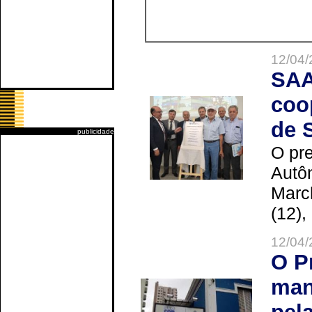
12/04/
SAA
coo
de 
publicidade
O pre
Autô
Marc
(12),
12/04/
O P
man