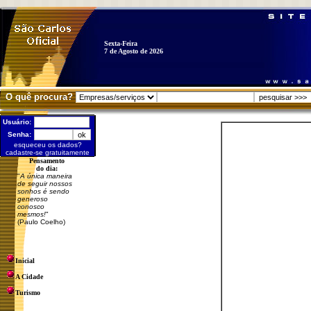
Sexta-Feira
7 de Agosto de 2026
O quê procura?
Usuário:
Senha:
esqueceu os dados?
cadastre-se gratuitamente
Pensamento
do dia:
"
A única maneira
de seguir nossos
sonhos é sendo
generoso
conosco
mesmos!
"
(Paulo Coelho)
Inicial
A Cidade
Turismo