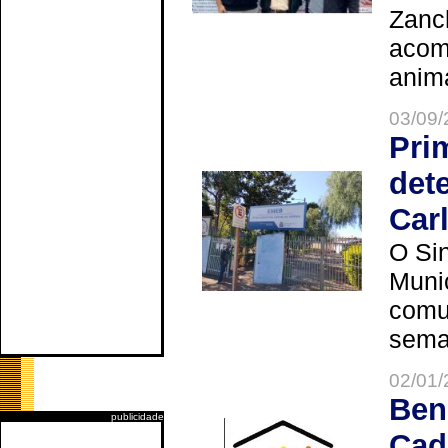
Zanch
acom
anima
03/09/
Pri
det
Car
O Sin
Muni
comun
seman
02/01/
Ben
publicidade
Cad