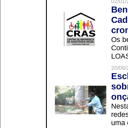
02/01/
Ben
Cad
cro
Os be
Cont
LOAS 
20/06/
Esc
sob
onç
Nesta
redes
uma 