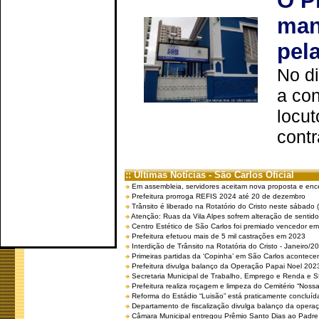
O P
man
pel
No d
a co
locut
contr
:: Últimas Notícias - São Carlos Oficial
Em assembleia, servidores aceitam nova proposta e enc
Prefeitura prorroga REFIS 2024 até 20 de dezembro
Trânsito é liberado na Rotatório do Cristo neste sábado 
Atenção: Ruas da Vila Alpes sofrem alteração de sentido 
Centro Estético de São Carlos foi premiado vencedor em 
Prefeitura efetuou mais de 5 mil castrações em 2023
Interdição de Trânsito na Rotatória do Cristo - Janeiro/2
Primeiras partidas da ‘Copinha’ em São Carlos acontecem
Prefeitura divulga balanço da Operação Papai Noel 202
Secretaria Municipal de Trabalho, Emprego e Renda e
Prefeitura realiza roçagem e limpeza do Cemitério “No
Reforma do Estádio “Luisão” está praticamente concluíd
Departamento de fiscalização divulga balanço da opera
Câmara Municipal entregou Prêmio Santo Dias ao Padre 