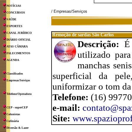
NOTÍCIAS
/ Empresas/Serviços
CONCURSOS
SAÚDE
ESPORTES
CANAL JURÍDICO
Remoção de sardas São Carlos
DIÁRIO OFICIAL
Descrição:
É
ATAS CÂMARA
utilizado par
FALECIMENTOS
AGENDA
manchas senis
superficial da pe
Classificados
Empresas/Serviços
uniformizar o tom da
Telefone:
(16) 9977
Telefone/Operadora
e-mail:
contato@spa
CEP - superCEP
Colunistas
Site:
www.spaziopro
Culinária
Diversão & Lazer