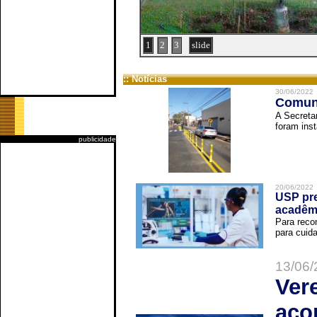
1
2
3
slide
:: Notícias
30/06/2022
Comuni
A Secreta
foram inst
publicidade
20/06/2022
USP pre
acadêm
Para reco
para cuida
13/06/
Ver
aco