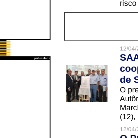
risco
12/04/
SAA
publicidade
coo
de 
O pre
Autô
Marc
(12),
12/04/