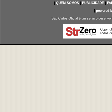
|
QUEM SOMOS
|
PUBLICIDADE
|
FA
|
powered 
São Carlos Oficial é um serviço desenvol
Copyrig
Todos di