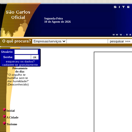
Segunda-Feira
10 de Agosto de 2026
O quê procura?
Usuário:
Senha:
esqueceu os dados?
cadastre-se gratuitamente
Pensamento
do dia:
"
O orgulho te
humilha sem te
dar humildade!
"
(Desconhecido)
Inicial
A Cidade
Turismo