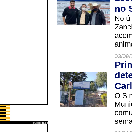
no 
No úl
Zanch
acom
anima
03/09/
Pri
det
Car
O Sin
Muni
comun
seman
publicidade