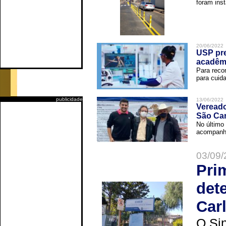
foram inst
20/06/2022
USP pre
acadêm
Para reco
para cuida
publicidade
13/06/2022
Vereado
São Car
No último 
acompanha
03/09/
Pri
det
Car
O Sin