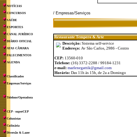
NOTÍCIAS
/ Empresas/Serviços
CONCURSOS
SAÚDE
ESPORTES
CANAL JURÍDICO
Restaurante Tempero & Arte
DIÁRIO OFICIAL
Descrição:
Sistema self-service
Endereço:
Av São Carlos, 2986 - Centro
ATAS CÂMARA
FALECIMENTOS
CEP:
13560-010
AGENDA
Telefone:
(16) 3372-2288 / 99184-1231
e-mail:
marlenegattik@gmail.com
Horário:
Das 11h às 15h, de 2a a Domingo
Classificados
Empresas/Serviços
Telefone/Operadora
CEP - superCEP
Colunistas
Culinária
Diversão & Lazer