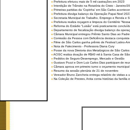
Prefeitura efetuou mais de 5 mil castrações em 2023
Interdição de Trânsito na Rotatória do Cristo - Janeiro/2
Primeiras partidas da ‘Copinha’ em São Carlos acontecem
Prefeitura divulga balanço da Operação Papai Noel 202
Secretaria Municipal de Trabalho, Emprego e Renda e
Prefeitura realiza roçagem e limpeza do Cemitério “No
Reforma do Estádio “Luisão” está praticamente concluíd
Departamento de fiscalização divulga balanço da opera
Câmara Municipal entregou Prêmio Santo Dias ao Padre 
Comissão da Pessoa com Deficiência destaca conquista d
Filme de São Carlos ganha prêmio de Festival Latino-Am
Nota de Falecimento - Professora Diana Cury
Posse da nova Diretoria dos Metalúrgicos de São Carlo
ACISC realiza doação de R$40 mil à Santa Casa de São
Pedidos de Seguro-Desemprego, Mercado e Gestão
Gustavo Pozzi e Dom Luiz Carlos Dias participam de re
Câmara aprova em primeiro turno o orçamento municipal
Resumo da sessão plenária de 21 de novembro
Vereador Bruno Zancheta entrega relatório de visitas a 
Na Coleção de Prestes, Anita conta histórias da família e