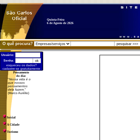
Quinta-Feira
6 de Agosto de 2026
O quê procura?
Usuário:
Senha:
esqueceu os dados?
cadastre-se gratuitamente
Pensamento
do dia:
"
Nossa vida é o
que nossos
pensamentos
dela fazem.
"
(Marco Aurélio)
Inicial
A Cidade
Turismo