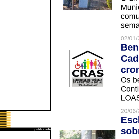
Muni
comun
seman
02/01/
Ben
Cad
cro
Os be
Cont
LOAS 
20/06/
Esc
sob
publicidade