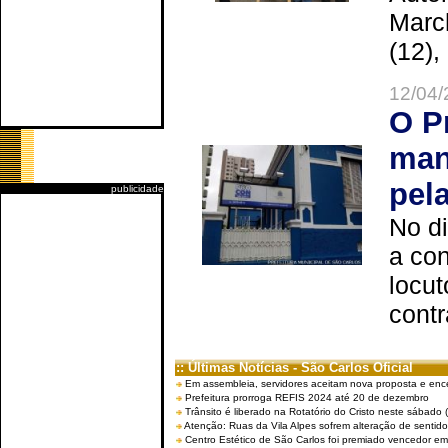
Marc
(12),
12/04/
O P
man
pel
publicidade
No d
a co
locut
contr
:: Últimas Notícias - São Carlos Oficial
Em assembleia, servidores aceitam nova proposta e enc
Prefeitura prorroga REFIS 2024 até 20 de dezembro
Trânsito é liberado na Rotatório do Cristo neste sábado 
Atenção: Ruas da Vila Alpes sofrem alteração de sentido 
Centro Estético de São Carlos foi premiado vencedor em 