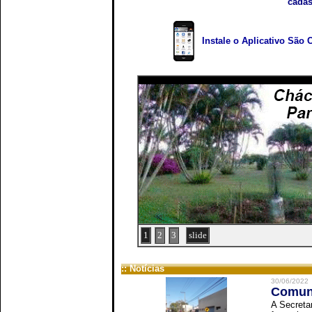
cadas
Instale o Aplicativo São 
1
2
3
slide
:: Notícias
30/06/2022
Comuni
A Secreta