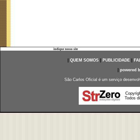
indique nosso site
|
QUEM SOMOS
|
PUBLICIDADE
|
FA
|
powered 
São Carlos Oficial é um serviço desenvol
Copyrig
Todos di