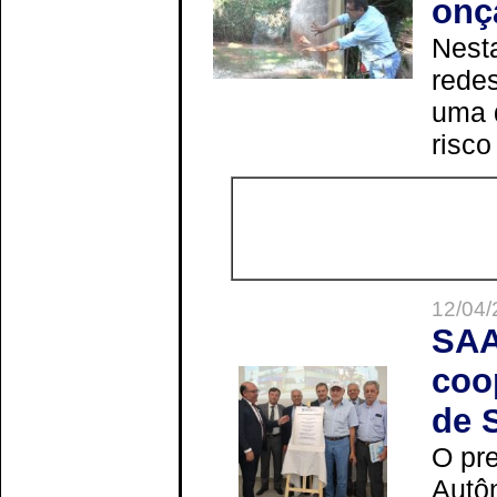
onç
Nesta
redes
uma 
risco
12/04/
SAA
coo
de 
O pre
Autô