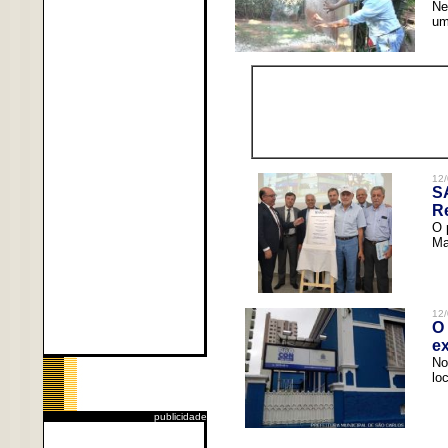
Ne
um
12/
S
R
O 
Ma
12/
O 
ex
No
lo
publicidade