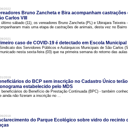
06/2022
ereadores Bruno Zancheta e Bira acompanham castrações 
o Carlos VIII
 último sábado (11), os vereadores Bruno Zancheta (PL) e Ubirajara Teixeira -
ompanharam mais uma etapa de castrações de animais, desta vez no Bairro .
09/2021
imeiro caso de COVID-19 é detectado em Escola Municipal
Sindicato dos Servidores Públicos e Autárquicos Municipais de São Carlos 
municado nesta sexta-feira (03) que na primeira semana do retorno das aulas 
01/2019
neficiários do BCP sem inscrição no Cadastro Único terão
ronograma estabelecido pelo MDS
 beneficiários do Benefício de Prestação Continuada (BPC) - também conh
e ainda não fizeram a inscrição no ...
06/2018
clarecimento do Parque Ecológico sobre vidro do recinto
nças