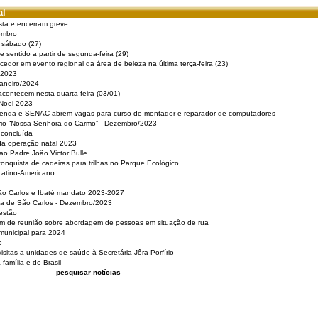
al
sta e encerram greve
embro
e sábado (27)
 sentido a partir de segunda-feira (29)
cedor em evento regional da área de beleza na última terça-feira (23)
 2023
Janeiro/2024
acontecem nesta quarta-feira (03/01)
 Noel 2023
 Renda e SENAC abrem vagas para curso de montador e reparador de computadores
ério “Nossa Senhora do Carmo” - Dezembro/2023
 concluída
da operação natal 2023
o Padre João Victor Bulle
nquista de cadeiras para trilhas no Parque Ecológico
Latino-Americano
São Carlos e Ibaté mandato 2023-2027
sa de São Carlos - Dezembro/2023
estão
pam de reunião sobre abordagem de pessoas em situação de rua
municipal para 2024
o
isitas a unidades de saúde à Secretária Jôra Porfírio
família e do Brasil
pesquisar notícias