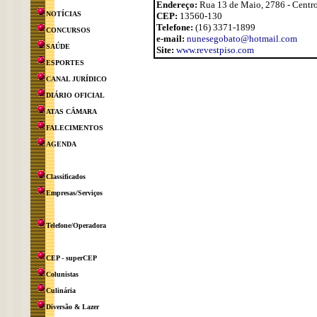
Endereço:
Rua 13 de Maio, 2786 - Centr
NOTÍCIAS
CEP:
13560-130
Telefone:
(16) 3371-1899
CONCURSOS
e-mail:
nunesegobato@hotmail.com
SAÚDE
Site:
www.revestpiso.com
ESPORTES
CANAL JURÍDICO
DIÁRIO OFICIAL
ATAS CÂMARA
FALECIMENTOS
AGENDA
Classificados
Empresas/Serviços
Telefone/Operadora
CEP - superCEP
Colunistas
Culinária
Diversão & Lazer