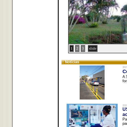
1
2
3
slide
:: Notícias
30/
C
A 
fo
20/
U
a
Pa
pa