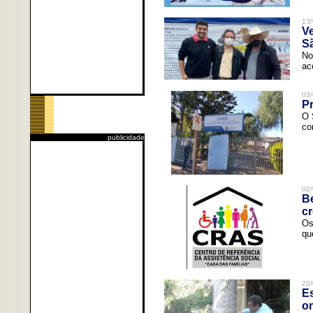
13/
V
Sã
No
ac
03/
Pr
O 
co
publicidade
02/
Be
c
Os
qu
20/
Es
o