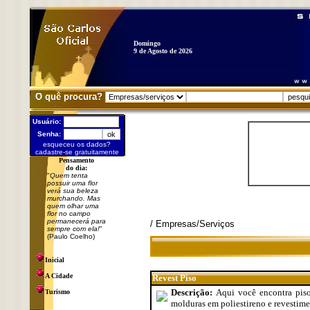
Domingo
9 de Agosto de 2026
O quê procura?
Usuário:
Senha:
esqueceu os dados?
cadastre-se gratuitamente
Pensamento
do dia:
"
Quem tenta
possuir uma flor
verá sua beleza
murchando. Mas
quem olhar uma
flor no campo
permanecerá para
/ Empresas/Serviços
sempre com ela!
"
(Paulo Coelho)
Inicial
A Cidade
Revest Piso
Descrição:
Aqui você encontra pisos
Turismo
molduras em poliestireno e revestime