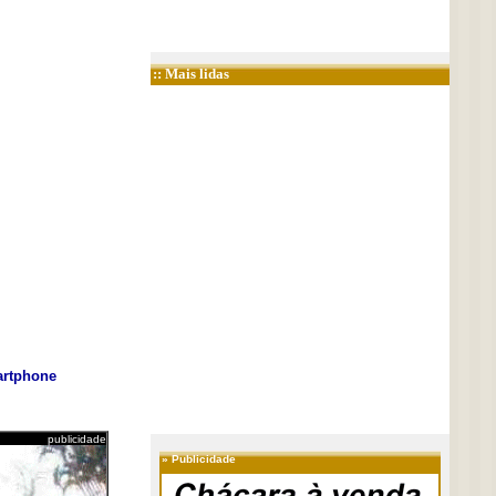
:: Mais lidas
rtphone
publicidade
»
Publicidade