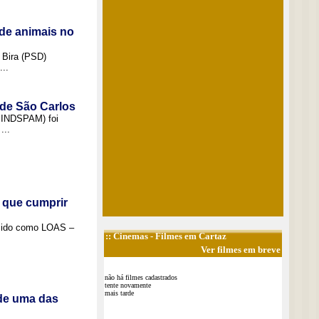
de animais no
 Bira (PSD)
..
 de São Carlos
(SINDSPAM) foi
...
 que cumprir
ecido como LOAS –
::
Cinemas
- Filmes em Cartaz
Ver filmes em breve
não há filmes cadastrados
tente novamente
mais tarde
 de uma das