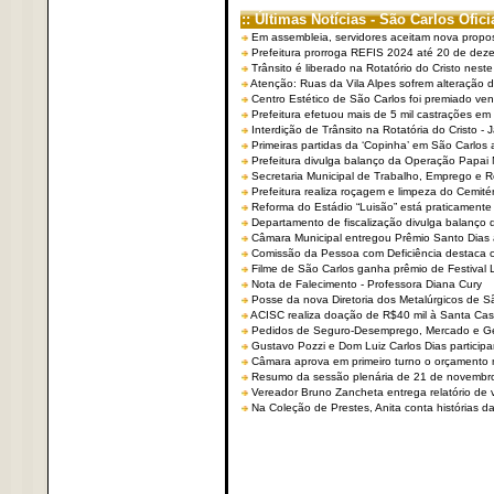
:: Últimas Notícias - São Carlos Ofici
Em assembleia, servidores aceitam nova propo
Prefeitura prorroga REFIS 2024 até 20 de dez
Trânsito é liberado na Rotatório do Cristo nest
Atenção: Ruas da Vila Alpes sofrem alteração de
Centro Estético de São Carlos foi premiado ven
Prefeitura efetuou mais de 5 mil castrações em
Interdição de Trânsito na Rotatória do Cristo - 
Primeiras partidas da ‘Copinha’ em São Carlos 
Prefeitura divulga balanço da Operação Papai
Secretaria Municipal de Trabalho, Emprego e
Prefeitura realiza roçagem e limpeza do Cemit
Reforma do Estádio “Luisão” está praticamente
Departamento de fiscalização divulga balanço 
Câmara Municipal entregou Prêmio Santo Dias a
Comissão da Pessoa com Deficiência destaca co
Filme de São Carlos ganha prêmio de Festival 
Nota de Falecimento - Professora Diana Cury
Posse da nova Diretoria dos Metalúrgicos de 
ACISC realiza doação de R$40 mil à Santa Ca
Pedidos de Seguro-Desemprego, Mercado e G
Gustavo Pozzi e Dom Luiz Carlos Dias partici
Câmara aprova em primeiro turno o orçamento 
Resumo da sessão plenária de 21 de novembr
Vereador Bruno Zancheta entrega relatório de v
Na Coleção de Prestes, Anita conta histórias da 