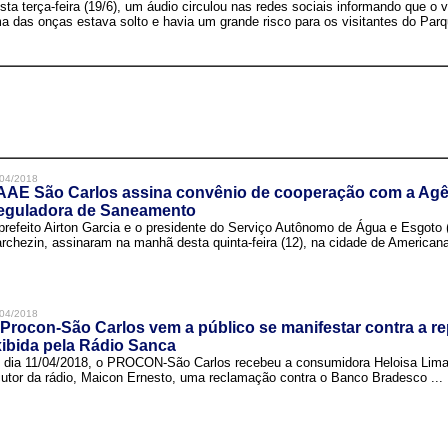
sta terça-feira (19/6), um áudio circulou nas redes sociais informando que o v
a das onças estava solto e havia um grande risco para os visitantes do Parqu
04/2018
AAE São Carlos assina convênio de cooperação com a Agê
eguladora de Saneamento
prefeito Airton Garcia e o presidente do Serviço Autônomo de Água e Esgoto
rchezin, assinaram na manhã desta quinta-feira (12), na cidade de Americana,
04/2018
Procon-São Carlos vem a público se manifestar contra a r
ibida pela Rádio Sanca
 dia 11/04/2018, o PROCON-São Carlos recebeu a consumidora Heloisa Lim
cutor da rádio, Maicon Ernesto, uma reclamação contra o Banco Bradesco ...