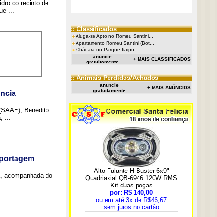
idro do recinto de
e ...
:: Classificados
Aluga-se Apto no Romeu Santini...
Apartamento Romeu Santini (Bot...
Chácara no Parque Itaipu
anuncie
+ MAIS CLASSIFICADOS
gratuitamente
:: Animais Perdidos/Achados
anuncie
+ MAIS ANÚNCIOS
gratuitamente
ncia
 (SAAE), Benedito
 ...
eportagem
a, acompanhada do