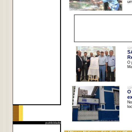
um
12/
S
R
O 
Ma
12/
O 
ex
No
lo
publicidade