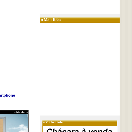
:: Mais lidas
rtphone
publicidade
»
Publicidade