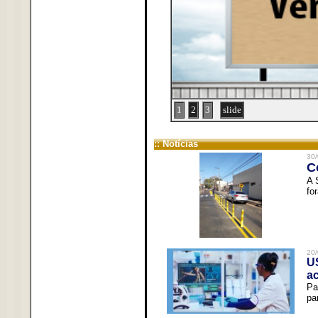
1
2
3
slide
:: Notícias
30/
C
A 
fo
20/
U
a
Pa
pa