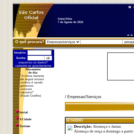
Sexta-Feira
7 de Agosto de 2026
O quê procura?
Usuário:
Senha:
esqueceu os dados?
cadastre-se gratuitamente
Pensamento
do dia:
"
A única maneira
de seguir nossos
sonhos é sendo
generoso
conosco
mesmos!
"
(Paulo Coelho)
/ Empresas/Serviços
Inicial
A Cidade
SUSHIDÔ
Descrição:
Alomoço e Jantar.
Turismo
Alomoço de terça a domingo a partir