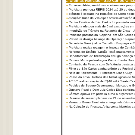
:: Últimas Notícias - São Carlos Ofici
Em assembleia, servidores aceitam nova propo
Prefeitura prorroga REFIS 2024 até 20 de dez
Trânsito é liberado na Rotatório do Cristo nest
Atenção: Ruas da Vila Alpes sofrem alteração de
Centro Estético de São Carlos foi premiado ven
Prefeitura efetuou mais de 5 mil castrações em
Interdição de Trânsito na Rotatória do Cristo - 
Primeiras partidas da ‘Copinha’ em São Carlos 
Prefeitura divulga balanço da Operação Papai
Secretaria Municipal de Trabalho, Emprego e
Prefeitura realiza roçagem e limpeza do Cemit
Reforma do Estádio “Luisão” está praticamente
Departamento de fiscalização divulga balanço 
Câmara Municipal entregou Prêmio Santo Dias a
Comissão da Pessoa com Deficiência destaca co
Filme de São Carlos ganha prêmio de Festival 
Nota de Falecimento - Professora Diana Cury
Posse da nova Diretoria dos Metalúrgicos de 
ACISC realiza doação de R$40 mil à Santa Ca
Pedidos de Seguro-Desemprego, Mercado e G
Gustavo Pozzi e Dom Luiz Carlos Dias partici
Câmara aprova em primeiro turno o orçamento 
Resumo da sessão plenária de 21 de novembr
Vereador Bruno Zancheta entrega relatório de v
Na Coleção de Prestes, Anita conta histórias da 