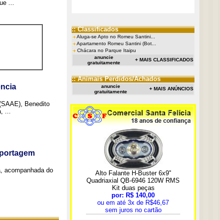
e ...
:: Classificados
Aluga-se Apto no Romeu Santini...
Apartamento Romeu Santini (Bot...
Chácara no Parque Itaipu
anuncie
+ MAIS CLASSIFICADOS
gratuitamente
:: Animais Perdidos/Achados
ncia
anuncie
+ MAIS ANÚNCIOS
gratuitamente
 (SAAE), Benedito
 ...
eportagem
a, acompanhada do