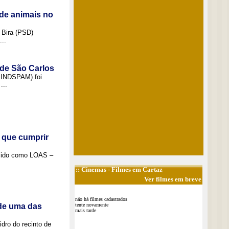
de animais no
 Bira (PSD)
..
 de São Carlos
(SINDSPAM) foi
...
 que cumprir
ecido como LOAS –
::
Cinemas
- Filmes em Cartaz
Ver filmes em breve
não há filmes cadastrados
 de uma das
tente novamente
mais tarde
idro do recinto de