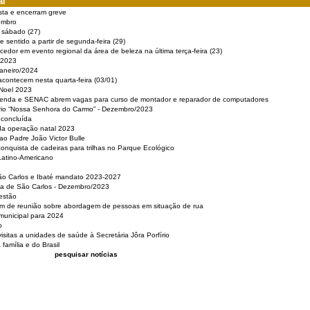
al
sta e encerram greve
embro
e sábado (27)
 sentido a partir de segunda-feira (29)
cedor em evento regional da área de beleza na última terça-feira (23)
 2023
Janeiro/2024
acontecem nesta quarta-feira (03/01)
 Noel 2023
 Renda e SENAC abrem vagas para curso de montador e reparador de computadores
ério “Nossa Senhora do Carmo” - Dezembro/2023
 concluída
da operação natal 2023
o Padre João Victor Bulle
nquista de cadeiras para trilhas no Parque Ecológico
Latino-Americano
São Carlos e Ibaté mandato 2023-2027
sa de São Carlos - Dezembro/2023
estão
pam de reunião sobre abordagem de pessoas em situação de rua
municipal para 2024
o
isitas a unidades de saúde à Secretária Jôra Porfírio
família e do Brasil
pesquisar notícias