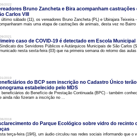
06/2022
ereadores Bruno Zancheta e Bira acompanham castrações 
o Carlos VIII
 último sábado (11), os vereadores Bruno Zancheta (PL) e Ubirajara Teixeira -
ompanharam mais uma etapa de castrações de animais, desta vez no Bairro .
09/2021
imeiro caso de COVID-19 é detectado em Escola Municipal
Sindicato dos Servidores Públicos e Autárquicos Municipais de São Carlos 
municado nesta sexta-feira (03) que na primeira semana do retorno das aulas 
01/2019
neficiários do BCP sem inscrição no Cadastro Único terão
ronograma estabelecido pelo MDS
 beneficiários do Benefício de Prestação Continuada (BPC) - também conh
e ainda não fizeram a inscrição no ...
06/2018
clarecimento do Parque Ecológico sobre vidro do recinto
nças
sta terça-feira (19/6), um áudio circulou nas redes sociais informando que o v