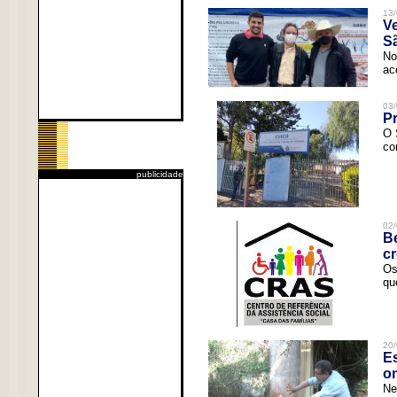
13/
V
Sã
No
ac
03/
Pr
O 
co
publicidade
02/
Be
c
Os
qu
20/
Es
o
Ne