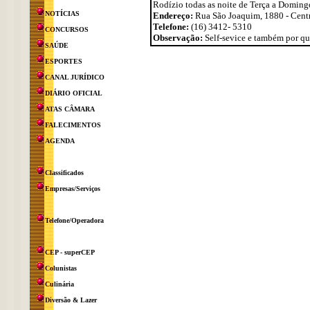
Rodízio todas as noite de Terça a Doming
NOTÍCIAS
Endereço:
Rua São Joaquim, 1880 - Cent
Telefone:
(16) 3412- 5310
CONCURSOS
Observação:
Self-sevice e também por qu
SAÚDE
ESPORTES
CANAL JURÍDICO
DIÁRIO OFICIAL
ATAS CÂMARA
FALECIMENTOS
AGENDA
Classificados
Empresas/Serviços
Telefone/Operadora
CEP - superCEP
Colunistas
Culinária
Diversão & Lazer