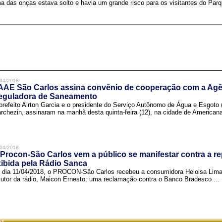
a das onças estava solto e havia um grande risco para os visitantes do Parqu
04/2018
AAE São Carlos assina convênio de cooperação com a Agê
eguladora de Saneamento
prefeito Airton Garcia e o presidente do Serviço Autônomo de Água e Esgoto
rchezin, assinaram na manhã desta quinta-feira (12), na cidade de Americana,
04/2018
Procon-São Carlos vem a público se manifestar contra a r
ibida pela Rádio Sanca
 dia 11/04/2018, o PROCON-São Carlos recebeu a consumidora Heloisa Lim
cutor da rádio, Maicon Ernesto, uma reclamação contra o Banco Bradesco ...