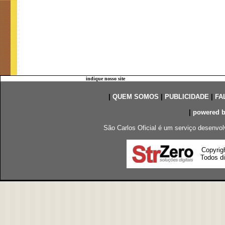
indique nosso site
|
QUEM SOMOS
|
PUBLICIDADE
|
FA
|
powered 
São Carlos Oficial é um serviço desenvol
Copyrig
Todos di