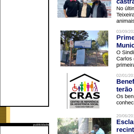
castr
No últi
Teixei
animais
03/09/20
Prime
Munic
O Sindi
Carlos
primeir
02/01/20
Benef
terão
Os ben
conheci
20/06/20
Escla
publicidade
recin