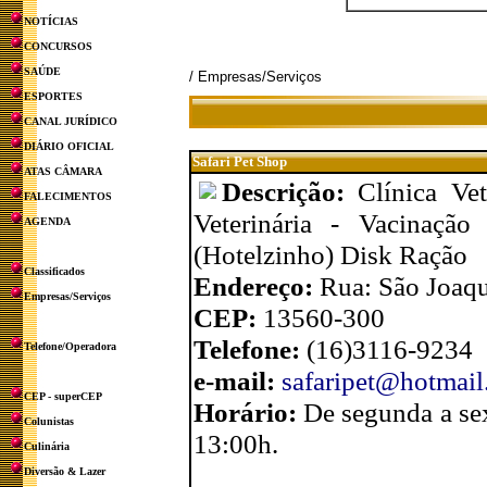
NOTÍCIAS
CONCURSOS
SAÚDE
/ Empresas/Serviços
ESPORTES
CANAL JURÍDICO
DIÁRIO OFICIAL
Safari Pet Shop
ATAS CÂMARA
Descrição:
Clínica Ve
FALECIMENTOS
Veterinária - Vacinaçã
AGENDA
(Hotelzinho) Disk Ração
Classificados
Endereço:
Rua: São Joaqu
Empresas/Serviços
CEP:
13560-300
Telefone:
(16)3116-9234
Telefone/Operadora
e-mail:
safaripet@hotmai
CEP - superCEP
Horário:
De segunda a sex
Colunistas
13:00h.
Culinária
Diversão & Lazer