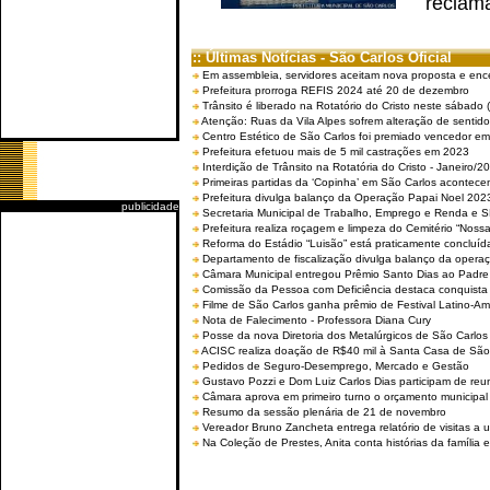
reclama
:: Últimas Notícias - São Carlos Oficial
Em assembleia, servidores aceitam nova proposta e enc
Prefeitura prorroga REFIS 2024 até 20 de dezembro
Trânsito é liberado na Rotatório do Cristo neste sábado 
Atenção: Ruas da Vila Alpes sofrem alteração de sentido 
Centro Estético de São Carlos foi premiado vencedor em 
Prefeitura efetuou mais de 5 mil castrações em 2023
Interdição de Trânsito na Rotatória do Cristo - Janeiro/2
Primeiras partidas da ‘Copinha’ em São Carlos acontecem
Prefeitura divulga balanço da Operação Papai Noel 202
publicidade
Secretaria Municipal de Trabalho, Emprego e Renda e
Prefeitura realiza roçagem e limpeza do Cemitério “No
Reforma do Estádio “Luisão” está praticamente concluíd
Departamento de fiscalização divulga balanço da opera
Câmara Municipal entregou Prêmio Santo Dias ao Padre 
Comissão da Pessoa com Deficiência destaca conquista d
Filme de São Carlos ganha prêmio de Festival Latino-Am
Nota de Falecimento - Professora Diana Cury
Posse da nova Diretoria dos Metalúrgicos de São Carlo
ACISC realiza doação de R$40 mil à Santa Casa de São
Pedidos de Seguro-Desemprego, Mercado e Gestão
Gustavo Pozzi e Dom Luiz Carlos Dias participam de re
Câmara aprova em primeiro turno o orçamento municipal
Resumo da sessão plenária de 21 de novembro
Vereador Bruno Zancheta entrega relatório de visitas a 
Na Coleção de Prestes, Anita conta histórias da família e