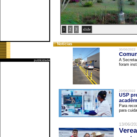
1
2
3
slide
:: Notícias
30/06/2022
Comuni
A Secreta
publicidade
foram inst
20/06/2022
USP pre
acadêm
Para reco
para cuida
13/06/20
Verea