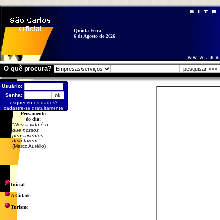
Quinta-Feira
6 de Agosto de 2026
O quê procura?
Usuário:
Senha:
esqueceu os dados?
cadastre-se gratuitamente
Pensamento
do dia:
"
Nossa vida é o
que nossos
pensamentos
dela fazem.
"
(Marco Aurélio)
Inicial
A Cidade
Turismo