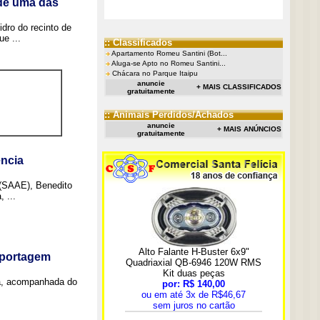
 de uma das
idro do recinto de
e ...
:: Classificados
Apartamento Romeu Santini (Bot...
Aluga-se Apto no Romeu Santini...
Chácara no Parque Itaipu
anuncie
+ MAIS CLASSIFICADOS
gratuitamente
:: Animais Perdidos/Achados
anuncie
+ MAIS ANÚNCIOS
gratuitamente
ncia
 (SAAE), Benedito
 ...
eportagem
a, acompanhada do