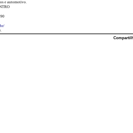
ios e automotivo.
CENTRO
990
br/
.
Compartil