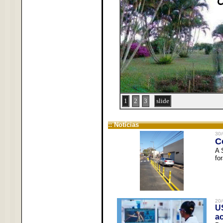
1
2
3
slide
:: Notícias
30/
C
A 
fo
20/
U
a