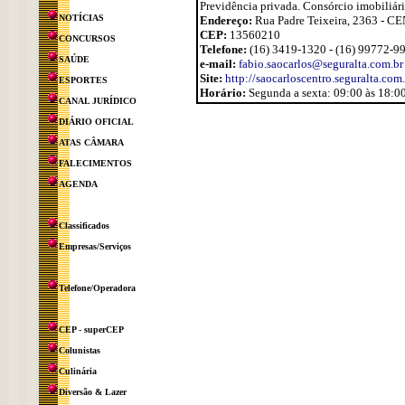
Previdência privada. Consórcio imobiliár
NOTÍCIAS
Endereço:
Rua Padre Teixeira, 2363 - 
CEP:
13560210
CONCURSOS
Telefone:
(16) 3419-1320 - (16) 99772-9
SAÚDE
e-mail:
fabio.saocarlos@seguralta.com.br
Site:
http://saocarloscentro.seguralta.com.
ESPORTES
Horário:
Segunda a sexta: 09:00 às 18:00
CANAL JURÍDICO
DIÁRIO OFICIAL
ATAS CÂMARA
FALECIMENTOS
AGENDA
Classificados
Empresas/Serviços
Telefone/Operadora
CEP - superCEP
Colunistas
Culinária
Diversão & Lazer