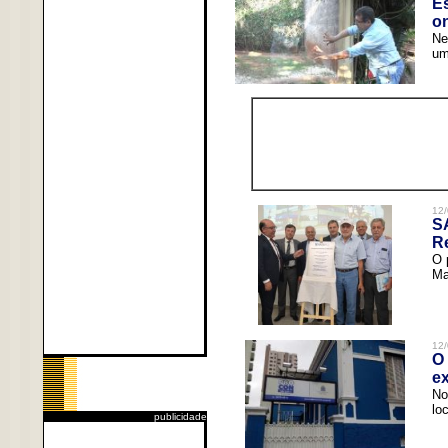
Es
o
Ne
um
12/
S
R
O 
Ma
12/
O 
ex
No
lo
publicidade