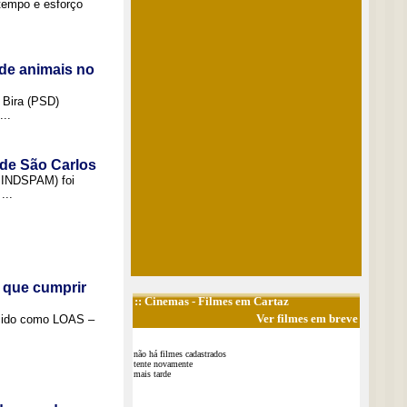
tempo e esforço
de animais no
 Bira (PSD)
..
 de São Carlos
(SINDSPAM) foi
...
 que cumprir
::
Cinemas
- Filmes em Cartaz
Ver filmes em breve
ecido como LOAS –
não há filmes cadastrados
tente novamente
mais tarde