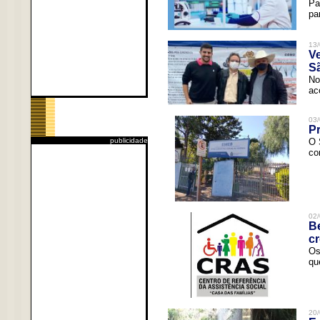
Pa
pa
13/
V
Sã
No
ac
03/
Pr
publicidade
O 
co
02/
Be
c
Os
qu
20/