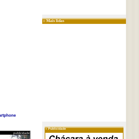
:: Mais lidas
rtphone
»
Publicidade
publicidade