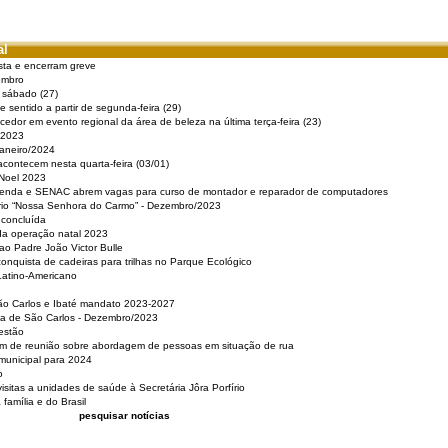
al
sta e encerram greve
embro
e sábado (27)
 sentido a partir de segunda-feira (29)
cedor em evento regional da área de beleza na última terça-feira (23)
 2023
Janeiro/2024
acontecem nesta quarta-feira (03/01)
 Noel 2023
 Renda e SENAC abrem vagas para curso de montador e reparador de computadores
ério “Nossa Senhora do Carmo” - Dezembro/2023
 concluída
da operação natal 2023
o Padre João Victor Bulle
nquista de cadeiras para trilhas no Parque Ecológico
Latino-Americano
São Carlos e Ibaté mandato 2023-2027
sa de São Carlos - Dezembro/2023
estão
pam de reunião sobre abordagem de pessoas em situação de rua
municipal para 2024
o
isitas a unidades de saúde à Secretária Jôra Porfírio
família e do Brasil
pesquisar notícias