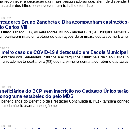
ra reconhecer a dedicação das mães pesquisadoras que, além de dispender 
ra cuidar dos filhos, desenvolvem um trabalho científico, ...
06/2022
ereadores Bruno Zancheta e Bira acompanham castrações 
o Carlos VIII
 último sábado (11), os vereadores Bruno Zancheta (PL) e Ubirajara Teixeira -
ompanharam mais uma etapa de castrações de animais, desta vez no Bairro .
09/2021
imeiro caso de COVID-19 é detectado em Escola Municipal
Sindicato dos Servidores Públicos e Autárquicos Municipais de São Carlos 
municado nesta sexta-feira (03) que na primeira semana do retorno das aulas 
01/2019
neficiários do BCP sem inscrição no Cadastro Único terão
ronograma estabelecido pelo MDS
 beneficiários do Benefício de Prestação Continuada (BPC) - também conh
e ainda não fizeram a inscrição no ...
06/2018