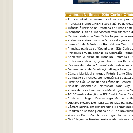
:: Últimas Notícias - São Carlos Ofici
Em assembleia, servidores aceitam nova propo
Prefeitura prorroga REFIS 2024 até 20 de dez
Trânsito é liberado na Rotatório do Cristo nest
Atenção: Ruas da Vila Alpes sofrem alteração de
Centro Estético de São Carlos foi premiado ven
Prefeitura efetuou mais de 5 mil castrações em
Interdição de Trânsito na Rotatória do Cristo - 
Primeiras partidas da ‘Copinha’ em São Carlos 
Prefeitura divulga balanço da Operação Papai
Secretaria Municipal de Trabalho, Emprego e
Prefeitura realiza roçagem e limpeza do Cemit
Reforma do Estádio “Luisão” está praticamente
Departamento de fiscalização divulga balanço 
Câmara Municipal entregou Prêmio Santo Dias a
Comissão da Pessoa com Deficiência destaca co
Filme de São Carlos ganha prêmio de Festival 
Nota de Falecimento - Professora Diana Cury
Posse da nova Diretoria dos Metalúrgicos de 
ACISC realiza doação de R$40 mil à Santa Ca
Pedidos de Seguro-Desemprego, Mercado e G
Gustavo Pozzi e Dom Luiz Carlos Dias partici
Câmara aprova em primeiro turno o orçamento 
Resumo da sessão plenária de 21 de novembr
Vereador Bruno Zancheta entrega relatório de v
Na Coleção de Prestes, Anita conta histórias da 