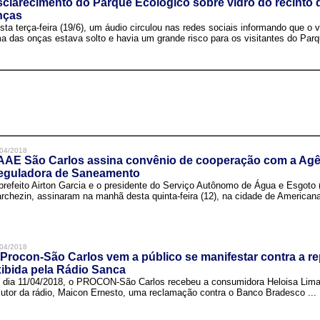
clarecimento do Parque Ecológico sobre vidro do recinto
nças
sta terça-feira (19/6), um áudio circulou nas redes sociais informando que o v
a das onças estava solto e havia um grande risco para os visitantes do Parqu
04/2018
AAE São Carlos assina convênio de cooperação com a Agê
eguladora de Saneamento
prefeito Airton Garcia e o presidente do Serviço Autônomo de Água e Esgoto
rchezin, assinaram na manhã desta quinta-feira (12), na cidade de Americana,
04/2018
Procon-São Carlos vem a público se manifestar contra a r
ibida pela Rádio Sanca
 dia 11/04/2018, o PROCON-São Carlos recebeu a consumidora Heloisa Lim
cutor da rádio, Maicon Ernesto, uma reclamação contra o Banco Bradesco ...