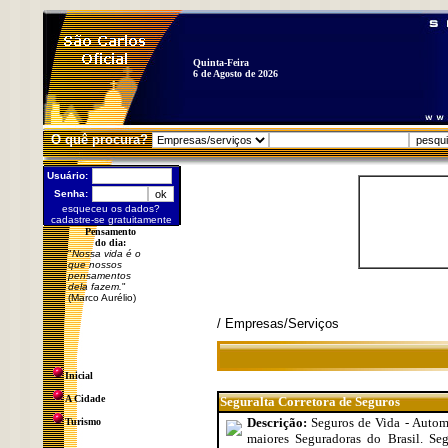
Quinta-Feira
6 de Agosto de 2026
O quê procura?
Usuário:
Senha:
esqueceu os dados?
cadastre-se gratuitamente
Pensamento
do dia:
"
Nossa vida é o
que nossos
pensamentos
dela fazem.
"
(Marco Aurélio)
/ Empresas/Serviços
Inicial
A Cidade
Seguralta Corretora de Seguros
Descrição:
Seguros de Vida - Automó
Turismo
maiores Seguradoras do Brasil. Seg