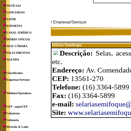
NOTÍCIAS
CONCURSOS
SAÚDE
/ Empresas/Serviços
ESPORTES
CANAL JURÍDICO
DIÁRIO OFICIAL
Selaria Semifoque
ATAS CÂMARA
Descrição:
Selas, aces
FALECIMENTOS
etc.
AGENDA
Endereço:
Av. Comendador
Classificados
CEP:
13561-270
Empresas/Serviços
Telefone:
(16) 3364-5899 
Fax:
(16) 3364-5899
Telefone/Operadora
e-mail:
selariasemifoque@
CEP - superCEP
Site:
www.selariasemifoqu
Colunistas
Culinária
Diversão & Lazer