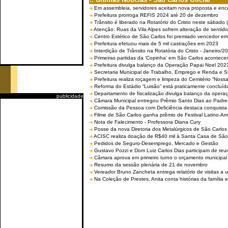
Em assembleia, servidores aceitam nova proposta e enc
Prefeitura prorroga REFIS 2024 até 20 de dezembro
Trânsito é liberado na Rotatório do Cristo neste sábado 
Atenção: Ruas da Vila Alpes sofrem alteração de sentido 
Centro Estético de São Carlos foi premiado vencedor em 
Prefeitura efetuou mais de 5 mil castrações em 2023
Interdição de Trânsito na Rotatória do Cristo - Janeiro/2
Primeiras partidas da ‘Copinha’ em São Carlos acontecem
Prefeitura divulga balanço da Operação Papai Noel 202
Secretaria Municipal de Trabalho, Emprego e Renda e
Prefeitura realiza roçagem e limpeza do Cemitério “No
Reforma do Estádio “Luisão” está praticamente concluíd
Departamento de fiscalização divulga balanço da opera
publicidade
Câmara Municipal entregou Prêmio Santo Dias ao Padre 
Comissão da Pessoa com Deficiência destaca conquista d
Filme de São Carlos ganha prêmio de Festival Latino-Am
Nota de Falecimento - Professora Diana Cury
Posse da nova Diretoria dos Metalúrgicos de São Carlo
ACISC realiza doação de R$40 mil à Santa Casa de São
Pedidos de Seguro-Desemprego, Mercado e Gestão
Gustavo Pozzi e Dom Luiz Carlos Dias participam de re
Câmara aprova em primeiro turno o orçamento municipal
Resumo da sessão plenária de 21 de novembro
Vereador Bruno Zancheta entrega relatório de visitas a 
Na Coleção de Prestes, Anita conta histórias da família e