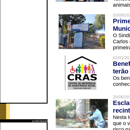
animais
03/09/20
Prime
Munic
O Sindi
Carlos
primeir
02/01/20
Benef
terão
Os ben
conheci
20/06/20
Escla
recin
Nesta t
publicidade
que o v
risco p