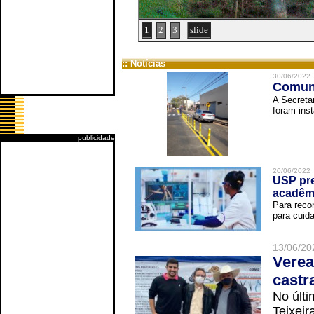
1
2
3
slide
:: Notícias
30/06/2022
Comuni
A Secreta
foram inst
publicidade
20/06/2022
USP pre
acadêm
Para reco
para cuida
13/06/20
Verea
castr
No últi
Teixei