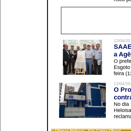
12/04/20
SAAE 
a Agê
O prefe
Esgoto
feira (
12/04/20
O Pro
contr
No dia
Helois
reclama
:: Últimas Notícias - São Carlos Oficial