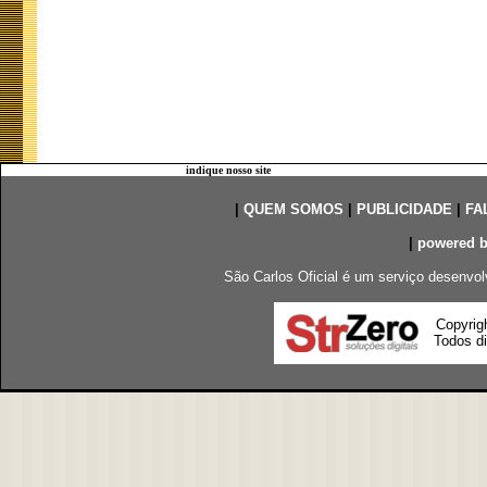
indique nosso site
|
QUEM SOMOS
|
PUBLICIDADE
|
FA
|
powered 
São Carlos Oficial é um serviço desenvol
Copyrig
Todos di