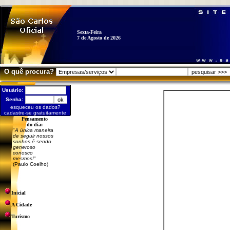
Sexta-Feira
7 de Agosto de 2026
O quê procura?
Usuário:
Senha:
esqueceu os dados?
cadastre-se gratuitamente
Pensamento
do dia:
"
A única maneira
de seguir nossos
sonhos é sendo
generoso
conosco
mesmos!
"
(Paulo Coelho)
Inicial
A Cidade
Turismo