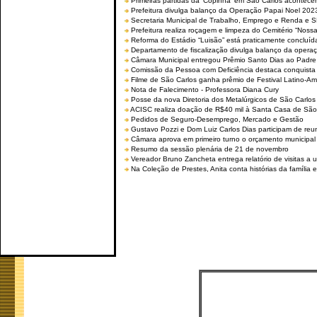
Primeiras partidas da ‘Copinha’ em São Carlos acontecem
Prefeitura divulga balanço da Operação Papai Noel 202
Secretaria Municipal de Trabalho, Emprego e Renda e
Prefeitura realiza roçagem e limpeza do Cemitério “No
Reforma do Estádio “Luisão” está praticamente concluíd
Departamento de fiscalização divulga balanço da opera
Câmara Municipal entregou Prêmio Santo Dias ao Padre 
Comissão da Pessoa com Deficiência destaca conquista d
Filme de São Carlos ganha prêmio de Festival Latino-Am
Nota de Falecimento - Professora Diana Cury
Posse da nova Diretoria dos Metalúrgicos de São Carlo
ACISC realiza doação de R$40 mil à Santa Casa de São
Pedidos de Seguro-Desemprego, Mercado e Gestão
Gustavo Pozzi e Dom Luiz Carlos Dias participam de re
Câmara aprova em primeiro turno o orçamento municipal
Resumo da sessão plenária de 21 de novembro
Vereador Bruno Zancheta entrega relatório de visitas a 
Na Coleção de Prestes, Anita conta histórias da família e