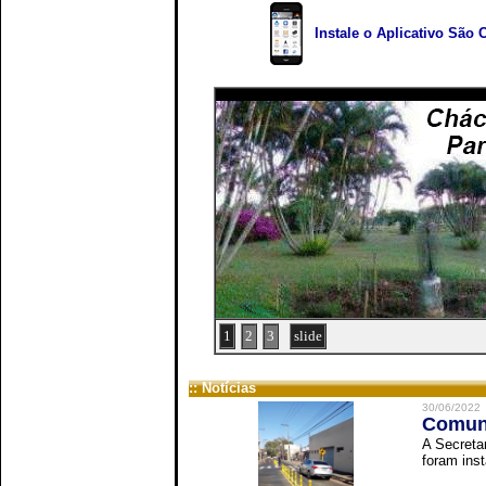
Instale o Aplicativo São 
1
2
3
slide
:: Notícias
30/06/2022
Comuni
A Secreta
foram inst