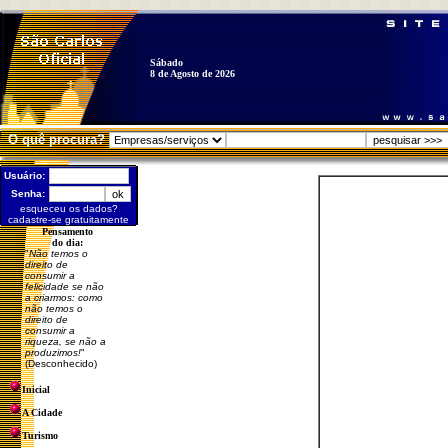
Sábado
8 de Agosto de 2026
O quê procura?
Usuário:
Senha:
esqueceu os dados?
cadastre-se gratuitamente
Pensamento
do dia:
"
Não temos o
direito de
consumir a
felicidade se não
a criarmos: como
não temos o
direito de
consumir a
riqueza, se não a
produzimos!
"
(Desconhecido)
Inicial
A Cidade
Turismo