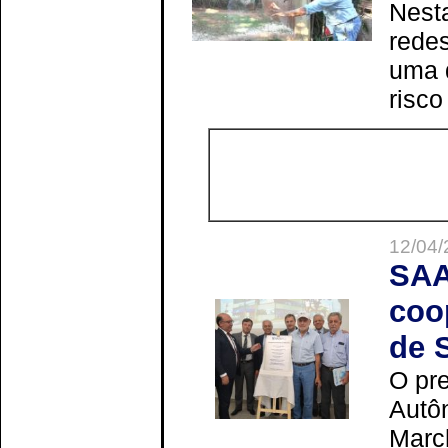
Nesta
redes
uma 
risco
12/04/
SAA
coo
de 
O pre
Autô
Marc