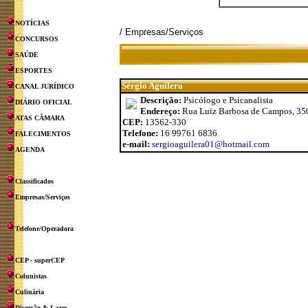
NOTÍCIAS
/ Empresas/Serviços
CONCURSOS
SAÚDE
ESPORTES
Sérgio Aguilera
CANAL JURÍDICO
Descrição:
Psicólogo e Psicanalista
DIÁRIO OFICIAL
Endereço:
Rua Luiz Barbosa de Campos, 35
ATAS CÂMARA
CEP:
13562-330
Telefone:
16 99761 6836
FALECIMENTOS
e-mail:
sergioaguilera01@hotmail.com
AGENDA
Classificados
Empresas/Serviços
Telefone/Operadora
CEP - superCEP
Colunistas
Culinária
Diversão & Lazer