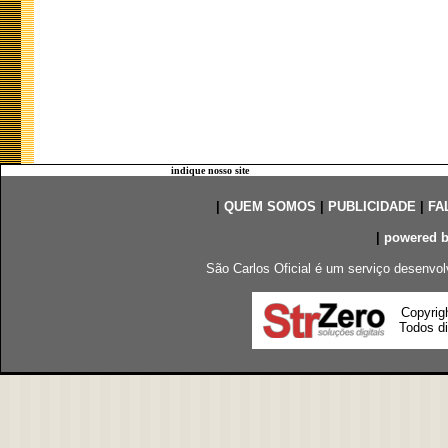
indique nosso site
|
QUEM SOMOS
|
PUBLICIDADE
|
FA
|
powered 
São Carlos Oficial é um serviço desenvol
Copyrig
Todos di