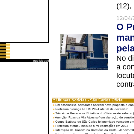
(12),
12/04/
O P
man
pel
No d
publicidade
a co
locut
contr
:: Últimas Notícias - São Carlos Oficial
Em assembleia, servidores aceitam nova proposta e enc
Prefeitura prorroga REFIS 2024 até 20 de dezembro
Trânsito é liberado na Rotatório do Cristo neste sábado 
Atenção: Ruas da Vila Alpes sofrem alteração de sentido 
Centro Estético de São Carlos foi premiado vencedor em 
Prefeitura efetuou mais de 5 mil castrações em 2023
Interdição de Trânsito na Rotatória do Cristo - Janeiro/2