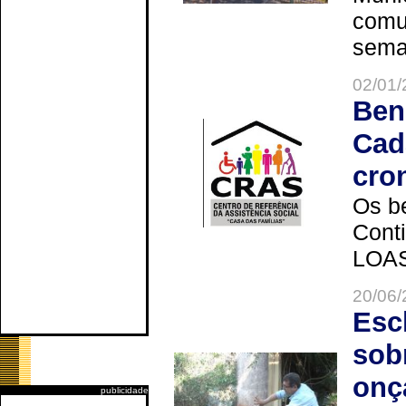
comun
seman
02/01/
Ben
Cad
cro
Os be
Cont
LOAS 
20/06/
Esc
sob
onç
publicidade