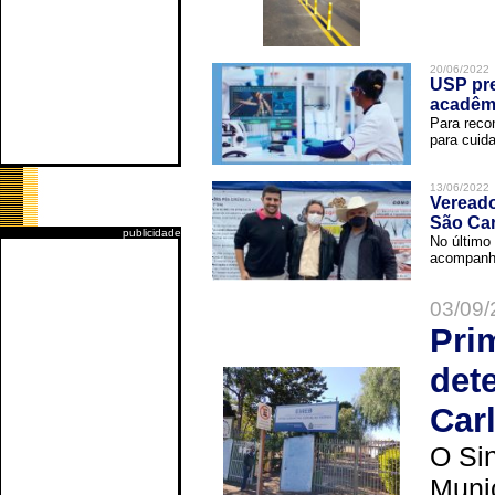
20/06/2022
USP pre
acadêm
Para reco
para cuida
13/06/2022
Vereado
São Car
publicidade
No último 
acompanha
03/09/
Pri
det
Car
O Sin
Muni