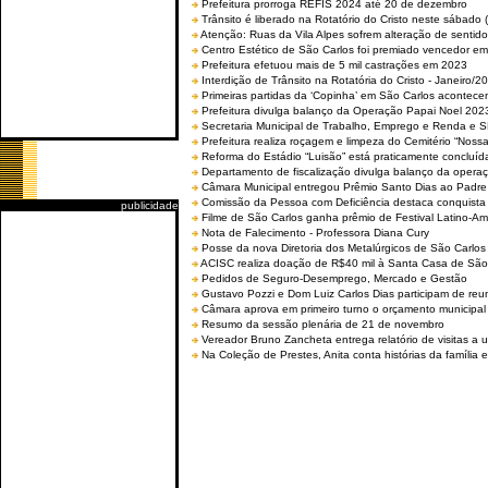
Prefeitura prorroga REFIS 2024 até 20 de dezembro
Trânsito é liberado na Rotatório do Cristo neste sábado 
Atenção: Ruas da Vila Alpes sofrem alteração de sentido 
Centro Estético de São Carlos foi premiado vencedor em 
Prefeitura efetuou mais de 5 mil castrações em 2023
Interdição de Trânsito na Rotatória do Cristo - Janeiro/2
Primeiras partidas da ‘Copinha’ em São Carlos acontecem
Prefeitura divulga balanço da Operação Papai Noel 202
Secretaria Municipal de Trabalho, Emprego e Renda e
Prefeitura realiza roçagem e limpeza do Cemitério “No
Reforma do Estádio “Luisão” está praticamente concluíd
Departamento de fiscalização divulga balanço da opera
Câmara Municipal entregou Prêmio Santo Dias ao Padre 
Comissão da Pessoa com Deficiência destaca conquista d
publicidade
Filme de São Carlos ganha prêmio de Festival Latino-Am
Nota de Falecimento - Professora Diana Cury
Posse da nova Diretoria dos Metalúrgicos de São Carlo
ACISC realiza doação de R$40 mil à Santa Casa de São
Pedidos de Seguro-Desemprego, Mercado e Gestão
Gustavo Pozzi e Dom Luiz Carlos Dias participam de re
Câmara aprova em primeiro turno o orçamento municipal
Resumo da sessão plenária de 21 de novembro
Vereador Bruno Zancheta entrega relatório de visitas a 
Na Coleção de Prestes, Anita conta histórias da família e