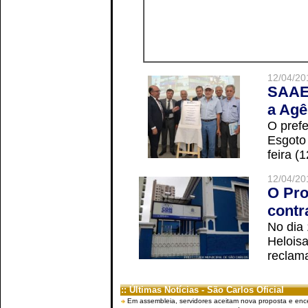
12/04/20
SAAE 
a Agê
O prefe
Esgoto
feira (
12/04/20
O Pro
contr
No dia
Helois
reclama
:: Últimas Notícias - São Carlos Oficial
Em assembleia, servidores aceitam nova proposta e enc