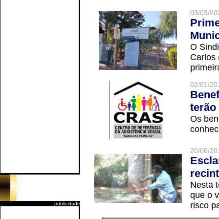
03/09/20
Prime
Munic
O Sindi
Carlos
primeir
02/01/20
Benef
terão
Os ben
conheci
20/06/20
Escla
recin
Nesta t
que o v
risco p
publicidade