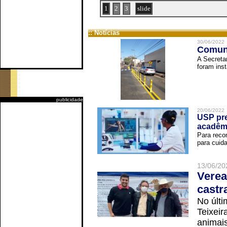
1
2
3
slide
:: Notícias
30/06/2022
Comuni
A Secreta
foram inst
publicidade
20/06/2022
USP pre
acadêm
Para reco
para cuida
13/06/20
Verea
castr
No últi
Teixei
animais