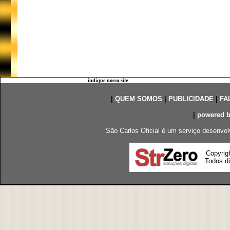
indique nosso site
|
QUEM SOMOS
|
PUBLICIDADE
|
FA
|
powered 
São Carlos Oficial é um serviço desenvol
Copyrig
Todos di