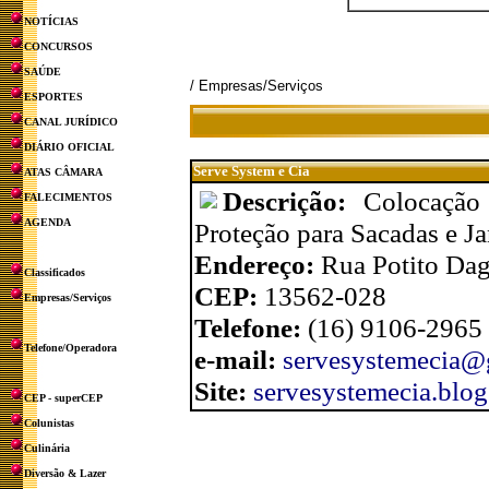
NOTÍCIAS
CONCURSOS
SAÚDE
/ Empresas/Serviços
ESPORTES
CANAL JURÍDICO
DIÁRIO OFICIAL
Serve System e Cia
ATAS CÂMARA
Descrição:
Colocação
FALECIMENTOS
AGENDA
Proteção para Sacadas e J
Endereço:
Rua Potito Dagn
Classificados
CEP:
13562-028
Empresas/Serviços
Telefone:
(16) 9106-2965
Telefone/Operadora
e-mail:
servesystemecia@
Site:
servesystemecia.blog
CEP - superCEP
Colunistas
Culinária
Diversão & Lazer