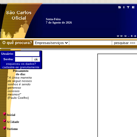
Sexta-Feira
7 de Agosto de 2026
O quê procura?
Usuário:
Senha:
esqueceu os dados?
cadastre-se gratuitamente
Pensamento
do dia:
"
A única maneira
de seguir nossos
sonhos é sendo
generoso
conosco
mesmos!
"
(Paulo Coelho)
Inicial
A Cidade
Turismo