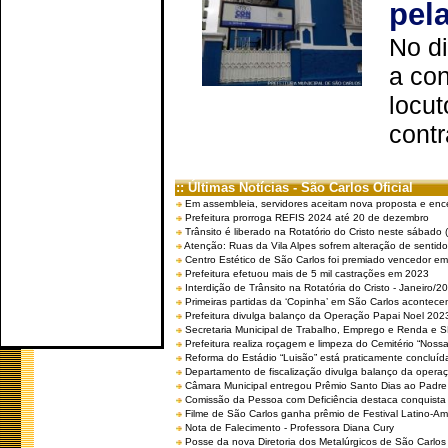
pel
No d
a co
locut
contr
:: Últimas Notícias - São Carlos Oficial
Em assembleia, servidores aceitam nova proposta e enc
Prefeitura prorroga REFIS 2024 até 20 de dezembro
Trânsito é liberado na Rotatório do Cristo neste sábado 
Atenção: Ruas da Vila Alpes sofrem alteração de sentido 
Centro Estético de São Carlos foi premiado vencedor em 
Prefeitura efetuou mais de 5 mil castrações em 2023
Interdição de Trânsito na Rotatória do Cristo - Janeiro/2
Primeiras partidas da ‘Copinha’ em São Carlos acontecem
Prefeitura divulga balanço da Operação Papai Noel 202
Secretaria Municipal de Trabalho, Emprego e Renda e
Prefeitura realiza roçagem e limpeza do Cemitério “No
Reforma do Estádio “Luisão” está praticamente concluíd
Departamento de fiscalização divulga balanço da opera
Câmara Municipal entregou Prêmio Santo Dias ao Padre 
Comissão da Pessoa com Deficiência destaca conquista d
Filme de São Carlos ganha prêmio de Festival Latino-Am
Nota de Falecimento - Professora Diana Cury
Posse da nova Diretoria dos Metalúrgicos de São Carlo