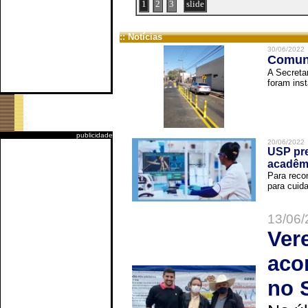
1
2
3
slide
:: Notícias
30/06/2022
Comuni
A Secreta
foram inst
publicidade
20/06/2022
USP pre
acadêm
Para reco
para cuida
13/06/
Ver
aco
no 