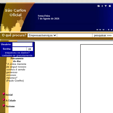
Sexta-Feira
7 de Agosto de 2026
O quê procura?
Usuário:
Senha:
esqueceu os dados?
cadastre-se gratuitamente
Pensamento
do dia:
"
A única maneira
de seguir nossos
sonhos é sendo
generoso
conosco
mesmos!
"
(Paulo Coelho)
Inicial
A Cidade
Turismo