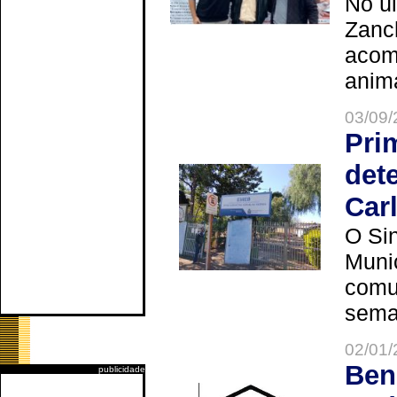
No úl
Zanch
acom
anima
03/09/
Pri
det
Car
O Sin
Muni
comun
seman
02/01/
Ben
publicidade