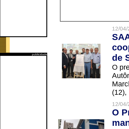
12/04/
SAA
coo
publicidade
de 
O pre
Autô
Marc
(12),
12/04/
O P
man