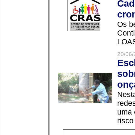
Cad
cro
Os be
Cont
LOAS 
20/06/
Esc
sob
onç
Nesta
redes
uma 
risco