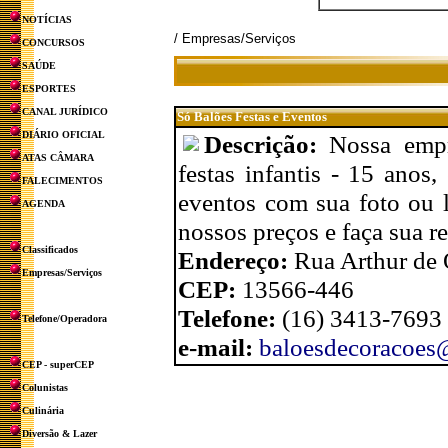
NOTÍCIAS
/ Empresas/Serviços
CONCURSOS
SAÚDE
ESPORTES
CANAL JURÍDICO
Só Balões Festas e Eventos
DIÁRIO OFICIAL
Descrição:
Nossa empr
ATAS CÂMARA
festas infantis - 15 anos
FALECIMENTOS
eventos com sua foto ou l
AGENDA
nossos preços e faça sua re
Classificados
Endereço:
Rua Arthur de 
Empresas/Serviços
CEP:
13566-446
Telefone:
(16) 3413-7693
Telefone/Operadora
e-mail:
baloesdecoracoes
CEP - superCEP
Colunistas
Culinária
Diversão & Lazer