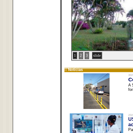
1
2
3
slide
:: Notícias
30/
C
A 
fo
20/
U
a
Pa