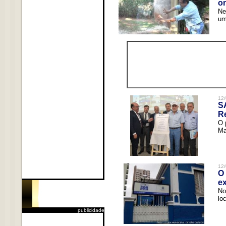
o
Ne
um
12/
S
R
O 
Ma
12/
O 
ex
No
lo
publicidade