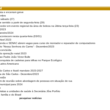
al
sta e encerram greve
embro
e sábado (27)
 sentido a partir de segunda-feira (29)
cedor em evento regional da área de beleza na última terça-feira (23)
 2023
Janeiro/2024
acontecem nesta quarta-feira (03/01)
 Noel 2023
 Renda e SENAC abrem vagas para curso de montador e reparador de computadores
ério “Nossa Senhora do Carmo” - Dezembro/2023
 concluída
da operação natal 2023
o Padre João Victor Bulle
nquista de cadeiras para trilhas no Parque Ecológico
Latino-Americano
São Carlos e Ibaté mandato 2023-2027
sa de São Carlos - Dezembro/2023
estão
pam de reunião sobre abordagem de pessoas em situação de rua
municipal para 2024
o
isitas a unidades de saúde à Secretária Jôra Porfírio
família e do Brasil
pesquisar notícias