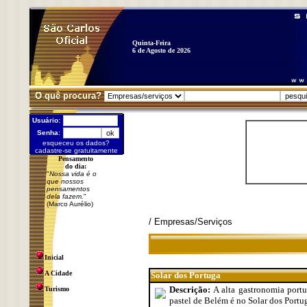
Quinta-Feira
6 de Agosto de 2026
O quê procura?
Usuário:
Senha:
esqueceu os dados?
cadastre-se gratuitamente
Pensamento
do dia:
"
Nossa vida é o
que nossos
pensamentos
dela fazem.
"
(Marco Aurélio)
/ Empresas/Serviços
Inicial
A Cidade
Solar dos Portuga
Descrição:
A alta gastronomia portu
Turismo
pastel de Belém é no Solar dos Portu