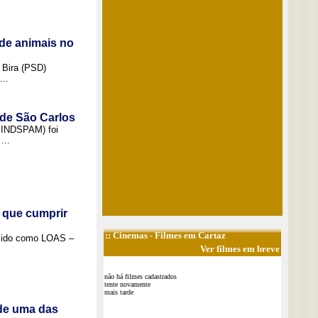
de animais no
 Bira (PSD)
..
 de São Carlos
(SINDSPAM) foi
...
 que cumprir
::
Cinemas
- Filmes em Cartaz
ecido como LOAS –
Ver filmes em breve
não há filmes cadastrados
tente novamente
mais tarde
 de uma das