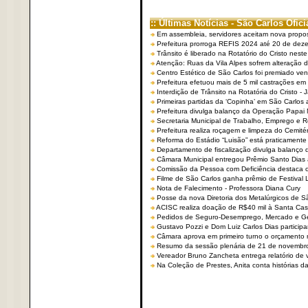
:: Últimas Notícias - São Carlos Ofici
Em assembleia, servidores aceitam nova propo
Prefeitura prorroga REFIS 2024 até 20 de dez
Trânsito é liberado na Rotatório do Cristo nest
Atenção: Ruas da Vila Alpes sofrem alteração de
Centro Estético de São Carlos foi premiado ven
Prefeitura efetuou mais de 5 mil castrações em
Interdição de Trânsito na Rotatória do Cristo - 
Primeiras partidas da ‘Copinha’ em São Carlos 
Prefeitura divulga balanço da Operação Papai
Secretaria Municipal de Trabalho, Emprego e
Prefeitura realiza roçagem e limpeza do Cemit
Reforma do Estádio “Luisão” está praticamente
Departamento de fiscalização divulga balanço 
Câmara Municipal entregou Prêmio Santo Dias a
Comissão da Pessoa com Deficiência destaca co
Filme de São Carlos ganha prêmio de Festival 
Nota de Falecimento - Professora Diana Cury
Posse da nova Diretoria dos Metalúrgicos de 
ACISC realiza doação de R$40 mil à Santa Ca
Pedidos de Seguro-Desemprego, Mercado e G
Gustavo Pozzi e Dom Luiz Carlos Dias partici
Câmara aprova em primeiro turno o orçamento 
Resumo da sessão plenária de 21 de novembr
Vereador Bruno Zancheta entrega relatório de v
Na Coleção de Prestes, Anita conta histórias da 