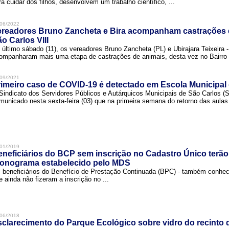
ra cuidar dos filhos, desenvolvem um trabalho científico, ...
06/2022
ereadores Bruno Zancheta e Bira acompanham castrações 
o Carlos VIII
 último sábado (11), os vereadores Bruno Zancheta (PL) e Ubirajara Teixeira -
ompanharam mais uma etapa de castrações de animais, desta vez no Bairro .
09/2021
imeiro caso de COVID-19 é detectado em Escola Municipal
Sindicato dos Servidores Públicos e Autárquicos Municipais de São Carlos 
municado nesta sexta-feira (03) que na primeira semana do retorno das aulas 
01/2019
neficiários do BCP sem inscrição no Cadastro Único terão
ronograma estabelecido pelo MDS
 beneficiários do Benefício de Prestação Continuada (BPC) - também conh
e ainda não fizeram a inscrição no ...
06/2018
clarecimento do Parque Ecológico sobre vidro do recinto