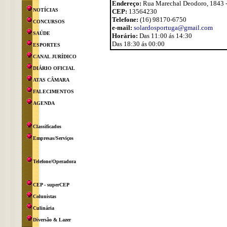
Endereço:
Rua Marechal Deodoro, 1843 -
NOTÍCIAS
CEP:
13564230
Telefone:
(16) 98170-6750
CONCURSOS
e-mail:
solardosportuga@gmail.com
SAÚDE
Horário:
Das 11:00 ás 14:30
Das 18:30 ás 00:00
ESPORTES
CANAL JURÍDICO
DIÁRIO OFICIAL
ATAS CÂMARA
FALECIMENTOS
AGENDA
Classificados
Empresas/Serviços
Telefone/Operadora
CEP - superCEP
Colunistas
Culinária
Diversão & Lazer