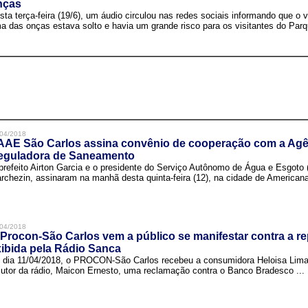
nças
sta terça-feira (19/6), um áudio circulou nas redes sociais informando que o v
a das onças estava solto e havia um grande risco para os visitantes do Parqu
04/2018
AAE São Carlos assina convênio de cooperação com a Agê
eguladora de Saneamento
prefeito Airton Garcia e o presidente do Serviço Autônomo de Água e Esgoto
rchezin, assinaram na manhã desta quinta-feira (12), na cidade de Americana,
04/2018
Procon-São Carlos vem a público se manifestar contra a r
ibida pela Rádio Sanca
 dia 11/04/2018, o PROCON-São Carlos recebeu a consumidora Heloisa Lim
cutor da rádio, Maicon Ernesto, uma reclamação contra o Banco Bradesco ...