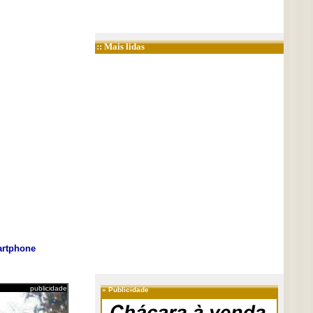
:: Mais lidas
rtphone
publicidade
»
Publicidade