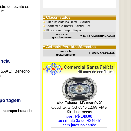
idro do recinto de
e ...
:: Classificados
Aluga-se Apto no Romeu Santini...
Apartamento Romeu Santini (Bot...
Chácara no Parque Itaipu
anuncie
+ MAIS CLASSIFICADOS
gratuitamente
:: Animais Perdidos/Achados
anuncie
+ MAIS ANÚNCIOS
gratuitamente
ncia
 (SAAE), Benedito
 ...
eportagem
a, acompanhada do