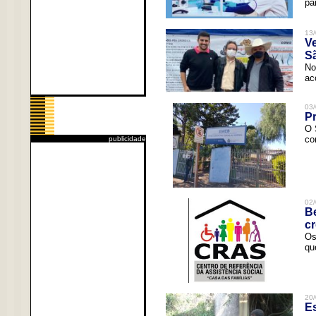
pa
13/
V
Sã
No
ac
03/
Pr
O 
co
publicidade
02/
Be
c
Os
qu
20/
Es