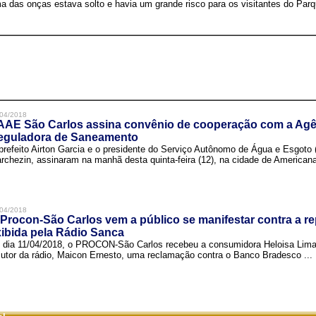
a das onças estava solto e havia um grande risco para os visitantes do Parqu
04/2018
AAE São Carlos assina convênio de cooperação com a Agê
eguladora de Saneamento
prefeito Airton Garcia e o presidente do Serviço Autônomo de Água e Esgoto
rchezin, assinaram na manhã desta quinta-feira (12), na cidade de Americana,
04/2018
Procon-São Carlos vem a público se manifestar contra a r
ibida pela Rádio Sanca
 dia 11/04/2018, o PROCON-São Carlos recebeu a consumidora Heloisa Lim
cutor da rádio, Maicon Ernesto, uma reclamação contra o Banco Bradesco ...