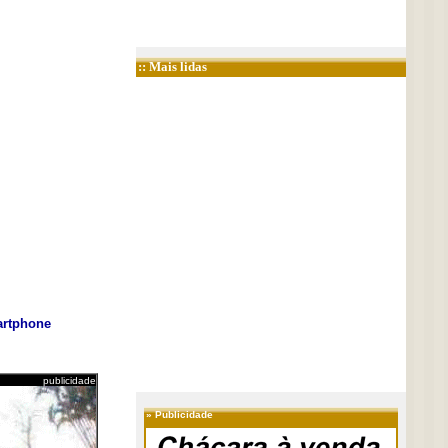
:: Mais lidas
rtphone
publicidade
»
Publicidade