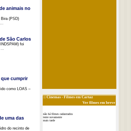
de animais no
 Bira (PSD)
..
 de São Carlos
(SINDSPAM) foi
...
 que cumprir
ecido como LOAS –
::
Cinemas
- Filmes em Cartaz
Ver filmes em breve
não há filmes cadastrados
 de uma das
tente novamente
mais tarde
idro do recinto de