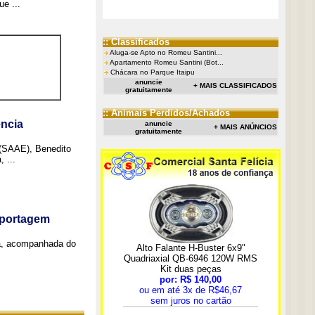
e ...
:: Classificados
Aluga-se Apto no Romeu Santini...
Apartamento Romeu Santini (Bot...
Chácara no Parque Itaipu
anuncie
+ MAIS CLASSIFICADOS
gratuitamente
:: Animais Perdidos/Achados
ncia
anuncie
+ MAIS ANÚNCIOS
gratuitamente
 (SAAE), Benedito
 ...
eportagem
a, acompanhada do