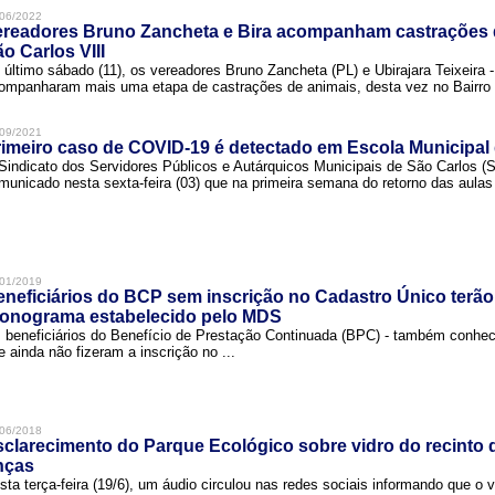
06/2022
ereadores Bruno Zancheta e Bira acompanham castrações 
o Carlos VIII
 último sábado (11), os vereadores Bruno Zancheta (PL) e Ubirajara Teixeira -
ompanharam mais uma etapa de castrações de animais, desta vez no Bairro .
09/2021
imeiro caso de COVID-19 é detectado em Escola Municipal
Sindicato dos Servidores Públicos e Autárquicos Municipais de São Carlos 
municado nesta sexta-feira (03) que na primeira semana do retorno das aulas 
01/2019
neficiários do BCP sem inscrição no Cadastro Único terão
ronograma estabelecido pelo MDS
 beneficiários do Benefício de Prestação Continuada (BPC) - também conh
e ainda não fizeram a inscrição no ...
06/2018
clarecimento do Parque Ecológico sobre vidro do recinto
nças
sta terça-feira (19/6), um áudio circulou nas redes sociais informando que o v