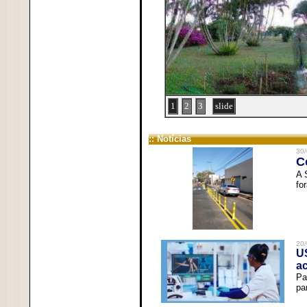
1
2
3
slide
:: Notícias
30/
C
A 
fo
20/
U
a
Pa
pa