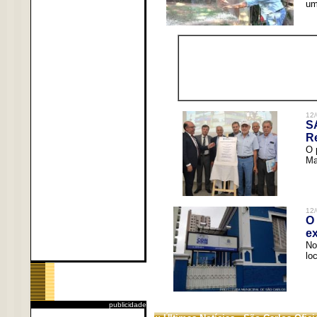
um
12/
S
R
O 
Ma
12/
O 
ex
No
lo
publicidade