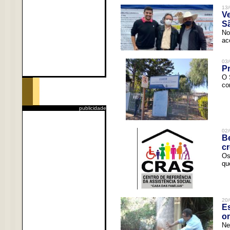
13/
V
Sã
No
ac
03/
Pr
O 
co
publicidade
02/
Be
c
Os
qu
20/
Es
o
Ne