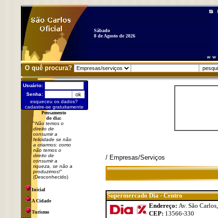
Sábado
8 de Agosto de 2026
O quê procura?
Usuário:
Senha:
esqueceu os dados?
cadastre-se gratuitamente
Pensamento
do dia:
"
Não temos o
direito de
consumir a
felicidade se não
a criarmos: como
não temos o
direito de
/ Empresas/Serviços
consumir a
riqueza, se não a
produzimos!
"
(Desconhecido)
Inicial
Supermercado Dia - Centro
A Cidade
Endereço:
Av. São Carlos,
Turismo
CEP:
13566-330