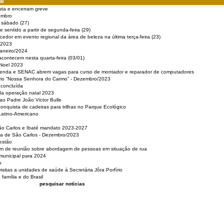
al
sta e encerram greve
embro
e sábado (27)
 sentido a partir de segunda-feira (29)
cedor em evento regional da área de beleza na última terça-feira (23)
 2023
Janeiro/2024
acontecem nesta quarta-feira (03/01)
 Noel 2023
 Renda e SENAC abrem vagas para curso de montador e reparador de computadores
ério “Nossa Senhora do Carmo” - Dezembro/2023
 concluída
da operação natal 2023
o Padre João Victor Bulle
nquista de cadeiras para trilhas no Parque Ecológico
Latino-Americano
São Carlos e Ibaté mandato 2023-2027
sa de São Carlos - Dezembro/2023
estão
pam de reunião sobre abordagem de pessoas em situação de rua
municipal para 2024
o
isitas a unidades de saúde à Secretária Jôra Porfírio
família e do Brasil
pesquisar notícias