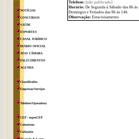
Telefone:
[não publicado]
Horário:
De Segunda à Sábado das 8h às
NOTÍCIAS
Domingos e Feriados das 9h às 14h
Observação:
Estacionamento
CONCURSOS
SAÚDE
ESPORTES
CANAL JURÍDICO
DIÁRIO OFICIAL
ATAS CÂMARA
FALECIMENTOS
AGENDA
Classificados
Empresas/Serviços
Telefone/Operadora
CEP - superCEP
Colunistas
Culinária
Diversão & Lazer