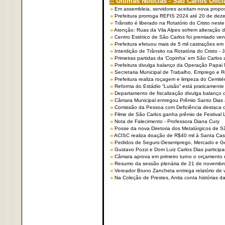
:: Últimas Notícias - São Carlos Ofici
Em assembleia, servidores aceitam nova propo
Prefeitura prorroga REFIS 2024 até 20 de dez
Trânsito é liberado na Rotatório do Cristo nest
Atenção: Ruas da Vila Alpes sofrem alteração de
Centro Estético de São Carlos foi premiado ven
Prefeitura efetuou mais de 5 mil castrações em
Interdição de Trânsito na Rotatória do Cristo - 
Primeiras partidas da ‘Copinha’ em São Carlos 
Prefeitura divulga balanço da Operação Papai
Secretaria Municipal de Trabalho, Emprego e
Prefeitura realiza roçagem e limpeza do Cemit
Reforma do Estádio “Luisão” está praticamente
Departamento de fiscalização divulga balanço 
Câmara Municipal entregou Prêmio Santo Dias a
Comissão da Pessoa com Deficiência destaca co
Filme de São Carlos ganha prêmio de Festival 
Nota de Falecimento - Professora Diana Cury
Posse da nova Diretoria dos Metalúrgicos de 
ACISC realiza doação de R$40 mil à Santa Ca
Pedidos de Seguro-Desemprego, Mercado e G
Gustavo Pozzi e Dom Luiz Carlos Dias partici
Câmara aprova em primeiro turno o orçamento 
Resumo da sessão plenária de 21 de novembr
Vereador Bruno Zancheta entrega relatório de v
Na Coleção de Prestes, Anita conta histórias da 