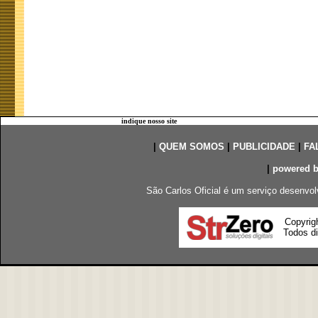
indique nosso site
|
QUEM SOMOS
|
PUBLICIDADE
|
FA
|
powered 
São Carlos Oficial é um serviço desenvol
Copyrig
Todos di