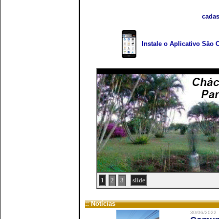
cadas
Instale o Aplicativo São 
1
2
3
slide
:: Notícias
30/06/2022