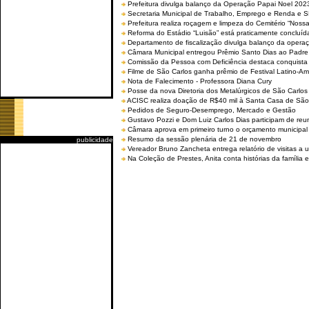
Prefeitura divulga balanço da Operação Papai Noel 202
Secretaria Municipal de Trabalho, Emprego e Renda e
Prefeitura realiza roçagem e limpeza do Cemitério “No
Reforma do Estádio “Luisão” está praticamente concluíd
Departamento de fiscalização divulga balanço da opera
Câmara Municipal entregou Prêmio Santo Dias ao Padre 
Comissão da Pessoa com Deficiência destaca conquista d
Filme de São Carlos ganha prêmio de Festival Latino-Am
Nota de Falecimento - Professora Diana Cury
Posse da nova Diretoria dos Metalúrgicos de São Carlo
ACISC realiza doação de R$40 mil à Santa Casa de São
Pedidos de Seguro-Desemprego, Mercado e Gestão
Gustavo Pozzi e Dom Luiz Carlos Dias participam de re
Câmara aprova em primeiro turno o orçamento municipal
Resumo da sessão plenária de 21 de novembro
publicidade
Vereador Bruno Zancheta entrega relatório de visitas a 
Na Coleção de Prestes, Anita conta histórias da família e