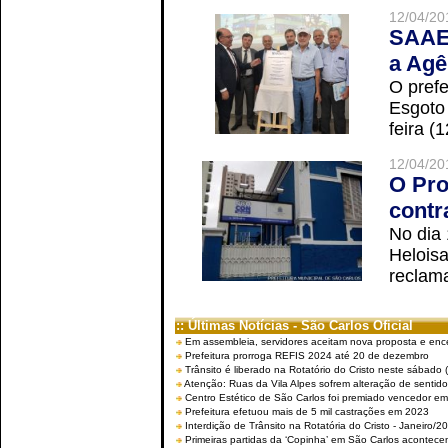
12/04/20
SAAE 
a Agê
O prefe
Esgoto
feira (
12/04/20
O Pro
contr
No dia
Helois
reclama
:: Últimas Notícias - São Carlos Oficial
Em assembleia, servidores aceitam nova proposta e enc
Prefeitura prorroga REFIS 2024 até 20 de dezembro
Trânsito é liberado na Rotatório do Cristo neste sábado 
Atenção: Ruas da Vila Alpes sofrem alteração de sentido 
Centro Estético de São Carlos foi premiado vencedor em 
Prefeitura efetuou mais de 5 mil castrações em 2023
Interdição de Trânsito na Rotatória do Cristo - Janeiro/2
Primeiras partidas da ‘Copinha’ em São Carlos acontecem