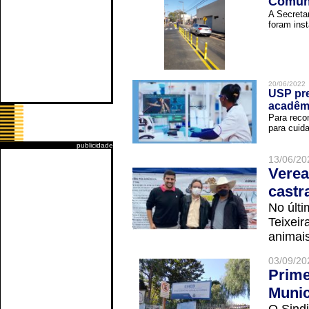
Comuni
A Secreta
foram inst
20/06/2022
USP pre
acadêm
Para reco
para cuida
publicidade
13/06/20
Verea
castr
No últi
Teixei
animais
03/09/20
Prime
Munic