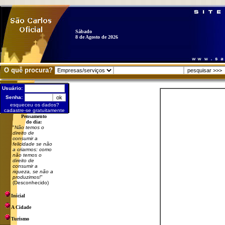
Sábado
8 de Agosto de 2026
O quê procura?
Usuário:
Senha:
esqueceu os dados?
cadastre-se gratuitamente
Pensamento
do dia:
"
Não temos o
direito de
consumir a
felicidade se não
a criarmos: como
não temos o
direito de
consumir a
riqueza, se não a
produzimos!
"
(Desconhecido)
Inicial
A Cidade
Turismo