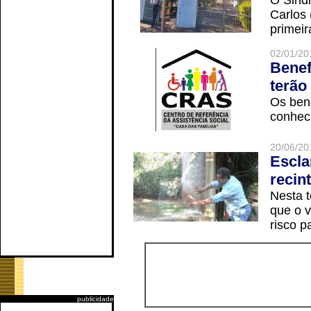
O Sindi
Carlos
primeir
02/01/20
Benef
terão
Os ben
conheci
20/06/20
Escla
recin
Nesta t
que o v
risco p
publicidade