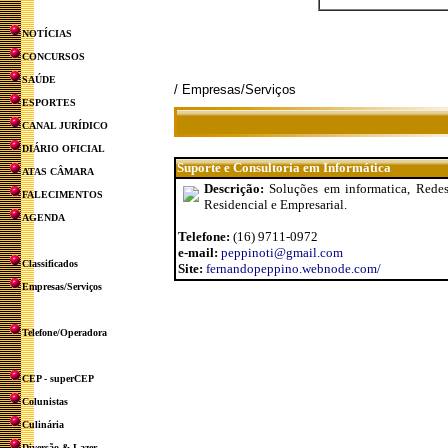
NOTÍCIAS
CONCURSOS
SAÚDE
/ Empresas/Serviços
ESPORTES
CANAL JURÍDICO
DIÁRIO OFICIAL
Suporte e Consultoria em Informática
ATAS CÂMARA
Descrição:
Soluções em informatica, Rede
FALECIMENTOS
Residencial e Empresarial.
AGENDA
Telefone:
(16) 9711-0972
e-mail:
peppinoti@gmail.com
Classificados
Site:
fernandopeppino.webnode.com/
Empresas/Serviços
Telefone/Operadora
CEP - superCEP
Colunistas
Culinária
Diversão & Lazer