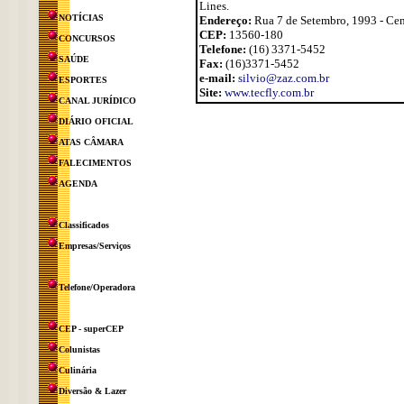
Lines.
NOTÍCIAS
Endereço:
Rua 7 de Setembro, 1993 - Cen
CEP:
13560-180
CONCURSOS
Telefone:
(16) 3371-5452
SAÚDE
Fax:
(16)3371-5452
e-mail:
silvio@zaz.com.br
ESPORTES
Site:
www.tecfly.com.br
CANAL JURÍDICO
DIÁRIO OFICIAL
ATAS CÂMARA
FALECIMENTOS
AGENDA
Classificados
Empresas/Serviços
Telefone/Operadora
CEP - superCEP
Colunistas
Culinária
Diversão & Lazer