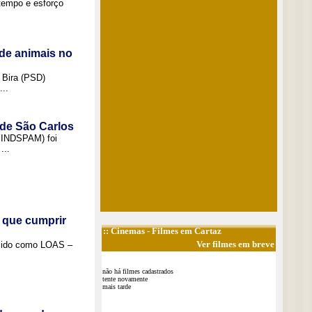
tempo e esforço
de animais no
 Bira (PSD)
..
 de São Carlos
(SINDSPAM) foi
...
 que cumprir
::
Cinemas
- Filmes em Cartaz
Ver filmes em breve
ecido como LOAS –
não há filmes cadastrados
tente novamente
mais tarde