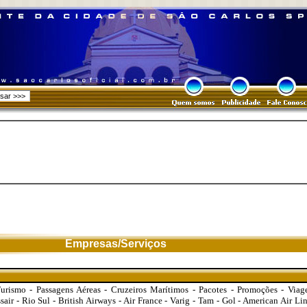
Empresas/Serviços
urismo - Passagens Aéreas - Cruzeiros Marítimos - Pacotes - Promoções - Via
ssair - Rio Sul - British Airways - Air France - Varig - Tam - Gol - American Air Li