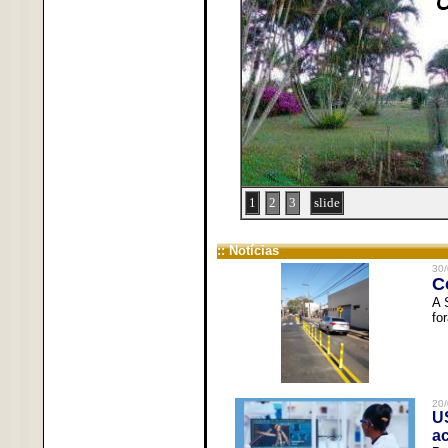
1
2
3
slide
:: Notícias
30/
C
A 
fo
20/
U
a