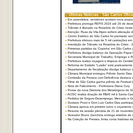
:: Últimas Notícias - São Carlos Ofici
Em assembleia, servidores aceitam nova propo
Prefeitura prorroga REFIS 2024 até 20 de dez
Trânsito é liberado na Rotatório do Cristo nest
Atenção: Ruas da Vila Alpes sofrem alteração de
Centro Estético de São Carlos foi premiado ven
Prefeitura efetuou mais de 5 mil castrações em
Interdição de Trânsito na Rotatória do Cristo - 
Primeiras partidas da ‘Copinha’ em São Carlos 
Prefeitura divulga balanço da Operação Papai
Secretaria Municipal de Trabalho, Emprego e
Prefeitura realiza roçagem e limpeza do Cemit
Reforma do Estádio “Luisão” está praticamente
Departamento de fiscalização divulga balanço 
Câmara Municipal entregou Prêmio Santo Dias a
Comissão da Pessoa com Deficiência destaca co
Filme de São Carlos ganha prêmio de Festival 
Nota de Falecimento - Professora Diana Cury
Posse da nova Diretoria dos Metalúrgicos de 
ACISC realiza doação de R$40 mil à Santa Ca
Pedidos de Seguro-Desemprego, Mercado e G
Gustavo Pozzi e Dom Luiz Carlos Dias partici
Câmara aprova em primeiro turno o orçamento 
Resumo da sessão plenária de 21 de novembr
Vereador Bruno Zancheta entrega relatório de v
Na Coleção de Prestes, Anita conta histórias da 