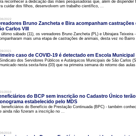
ra reconhecer a dedicação das mães pesquisadoras que, além de dispender 
ra cuidar dos filhos, desenvolvem um trabalho científico, ...
06/2022
ereadores Bruno Zancheta e Bira acompanham castrações 
o Carlos VIII
 último sábado (11), os vereadores Bruno Zancheta (PL) e Ubirajara Teixeira -
ompanharam mais uma etapa de castrações de animais, desta vez no Bairro .
09/2021
imeiro caso de COVID-19 é detectado em Escola Municipal
Sindicato dos Servidores Públicos e Autárquicos Municipais de São Carlos 
municado nesta sexta-feira (03) que na primeira semana do retorno das aulas 
01/2019
neficiários do BCP sem inscrição no Cadastro Único terão
ronograma estabelecido pelo MDS
 beneficiários do Benefício de Prestação Continuada (BPC) - também conh
e ainda não fizeram a inscrição no ...
06/2018