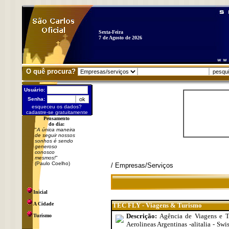
Sexta-Feira
7 de Agosto de 2026
O quê procura?
Usuário:
Senha:
esqueceu os dados?
cadastre-se gratuitamente
Pensamento
do dia:
"
A única maneira
de seguir nossos
sonhos é sendo
generoso
conosco
mesmos!
"
(Paulo Coelho)
/ Empresas/Serviços
Inicial
A Cidade
TEC FLY - Viagens & Turismo
Descrição:
Agência de Viagens e T
Turismo
Aerolineas Argentinas -alitalia - Swi