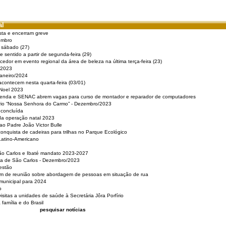
al
sta e encerram greve
embro
e sábado (27)
 sentido a partir de segunda-feira (29)
cedor em evento regional da área de beleza na última terça-feira (23)
 2023
Janeiro/2024
acontecem nesta quarta-feira (03/01)
 Noel 2023
 Renda e SENAC abrem vagas para curso de montador e reparador de computadores
ério “Nossa Senhora do Carmo” - Dezembro/2023
 concluída
da operação natal 2023
o Padre João Victor Bulle
nquista de cadeiras para trilhas no Parque Ecológico
Latino-Americano
São Carlos e Ibaté mandato 2023-2027
sa de São Carlos - Dezembro/2023
estão
pam de reunião sobre abordagem de pessoas em situação de rua
municipal para 2024
o
isitas a unidades de saúde à Secretária Jôra Porfírio
família e do Brasil
pesquisar notícias