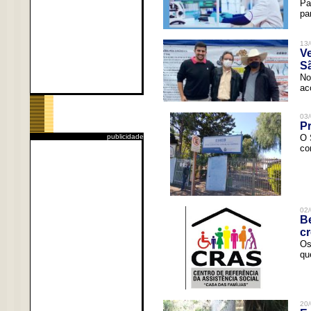
Pa
pa
13/
V
Sã
No
ac
03/
Pr
publicidade
O 
co
02/
Be
c
Os
qu
20/