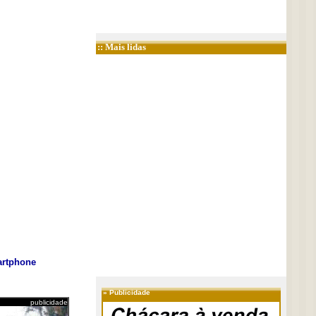
:: Mais lidas
rtphone
»
Publicidade
publicidade