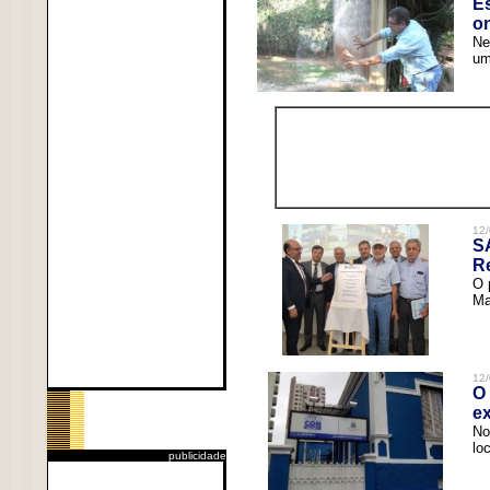
Es
o
Ne
um
12/
S
R
O 
Ma
12/
O 
ex
No
lo
publicidade