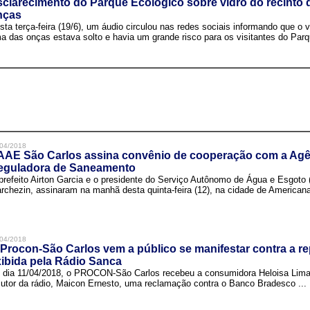
clarecimento do Parque Ecológico sobre vidro do recinto
nças
sta terça-feira (19/6), um áudio circulou nas redes sociais informando que o v
a das onças estava solto e havia um grande risco para os visitantes do Parqu
04/2018
AAE São Carlos assina convênio de cooperação com a Agê
eguladora de Saneamento
prefeito Airton Garcia e o presidente do Serviço Autônomo de Água e Esgoto
rchezin, assinaram na manhã desta quinta-feira (12), na cidade de Americana,
04/2018
Procon-São Carlos vem a público se manifestar contra a r
ibida pela Rádio Sanca
 dia 11/04/2018, o PROCON-São Carlos recebeu a consumidora Heloisa Lim
cutor da rádio, Maicon Ernesto, uma reclamação contra o Banco Bradesco ...