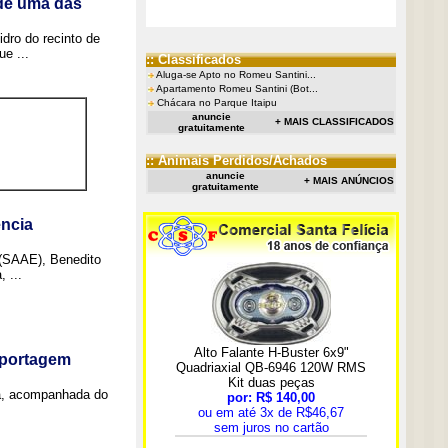
 de uma das
idro do recinto de
e ...
:: Classificados
Aluga-se Apto no Romeu Santini...
Apartamento Romeu Santini (Bot...
Chácara no Parque Itaipu
anuncie
+ MAIS CLASSIFICADOS
gratuitamente
:: Animais Perdidos/Achados
anuncie
+ MAIS ANÚNCIOS
gratuitamente
ncia
 (SAAE), Benedito
 ...
eportagem
a, acompanhada do