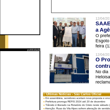
12/04/20
SAAE 
a Agê
O prefe
Esgoto
feira (
publicidade
12/04/20
O Pro
contr
No dia
Helois
reclama
:: Últimas Notícias - São Carlos Oficial
Em assembleia, servidores aceitam nova proposta e enc
Prefeitura prorroga REFIS 2024 até 20 de dezembro
Trânsito é liberado na Rotatório do Cristo neste sábado 
Atenção: Ruas da Vila Alpes sofrem alteração de sentido 