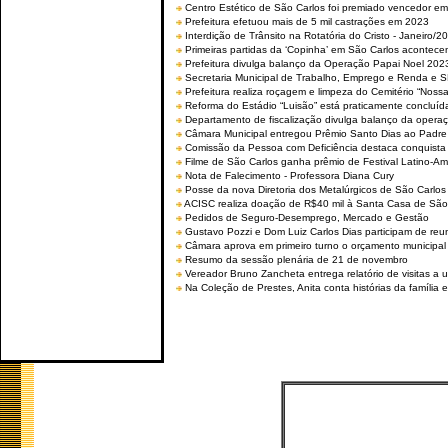
Centro Estético de São Carlos foi premiado vencedor em 
Prefeitura efetuou mais de 5 mil castrações em 2023
Interdição de Trânsito na Rotatória do Cristo - Janeiro/2
Primeiras partidas da ‘Copinha’ em São Carlos acontecem
Prefeitura divulga balanço da Operação Papai Noel 202
Secretaria Municipal de Trabalho, Emprego e Renda e
Prefeitura realiza roçagem e limpeza do Cemitério “No
Reforma do Estádio “Luisão” está praticamente concluíd
Departamento de fiscalização divulga balanço da opera
Câmara Municipal entregou Prêmio Santo Dias ao Padre 
Comissão da Pessoa com Deficiência destaca conquista d
Filme de São Carlos ganha prêmio de Festival Latino-Am
Nota de Falecimento - Professora Diana Cury
Posse da nova Diretoria dos Metalúrgicos de São Carlo
ACISC realiza doação de R$40 mil à Santa Casa de São
Pedidos de Seguro-Desemprego, Mercado e Gestão
Gustavo Pozzi e Dom Luiz Carlos Dias participam de re
Câmara aprova em primeiro turno o orçamento municipal
Resumo da sessão plenária de 21 de novembro
Vereador Bruno Zancheta entrega relatório de visitas a 
Na Coleção de Prestes, Anita conta histórias da família e