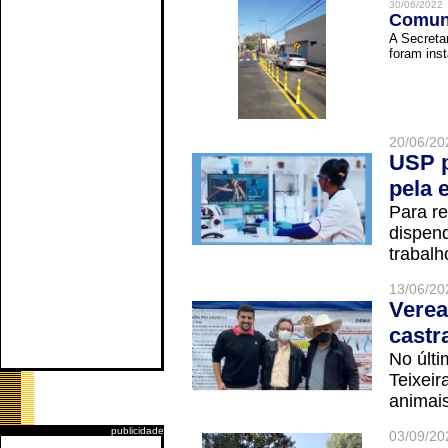
30/06/2022
Comuni
A Secreta
foram inst
20/06/20
USP p
pela 
Para r
dispend
trabalho
13/06/20
Verea
castr
No últi
Teixei
animais
publicidade
03/09/20