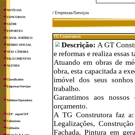
NOTÍCIAS
/ Empresas/Serviços
CONCURSOS
SAÚDE
ESPORTES
TG Construtora
CANAL JURÍDICO
Descrição:
A GT Constr
DIÁRIO OFICIAL
e reformas e realiza essas 
ATAS CÂMARA
FALECIMENTOS
Atuando em obras de méd
AGENDA
obra, esta capacitada a exe
imóvel dos seus sonhos
Classificados
trabalho.
Empresas/Serviços
Garantimos aos nossos 
Telefone/Operadora
orçamento.
A TG Construtora faz a:
CEP - superCEP
Legalizações, Construção
Colunistas
Culinária
Fachada, Pintura em geral
Diversão & Lazer