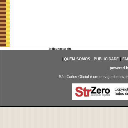
indique nosso site
|
QUEM SOMOS
|
PUBLICIDADE
|
FA
|
powered 
São Carlos Oficial é um serviço desenvol
Copyrig
Todos di