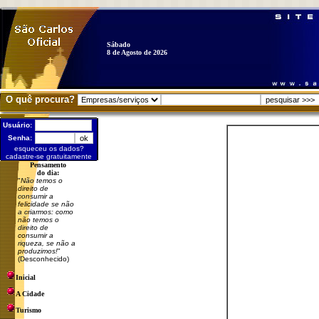
Sábado
8 de Agosto de 2026
O quê procura?
Usuário:
Senha:
esqueceu os dados?
cadastre-se gratuitamente
Pensamento
do dia:
"
Não temos o
direito de
consumir a
felicidade se não
a criarmos: como
não temos o
direito de
consumir a
riqueza, se não a
produzimos!
"
(Desconhecido)
Inicial
A Cidade
Turismo