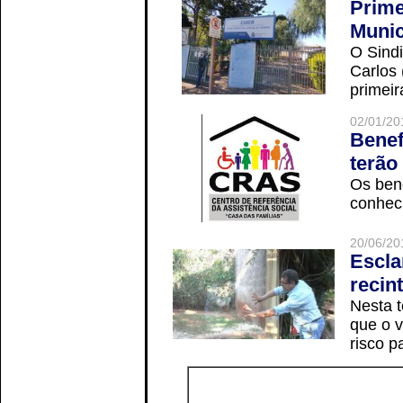
Prime
Munic
O Sindi
Carlos
primeir
02/01/20
Benef
terão
Os ben
conheci
20/06/20
Escla
recin
Nesta t
que o v
risco p