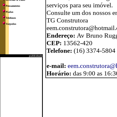
serviços para seu imóvel.
Pensamentos
Consulte um dos nossos en
Piadas
Telefones
TG Construtora
Torpedos
eem.construtora@hotmail.
Endereço:
Av Bruno Ruggi
CEP:
13562-420
Telefone:
(16) 3374-5804
publicidade
e-mail:
eem.construtora@
Horário:
das 9:00 as 16:3