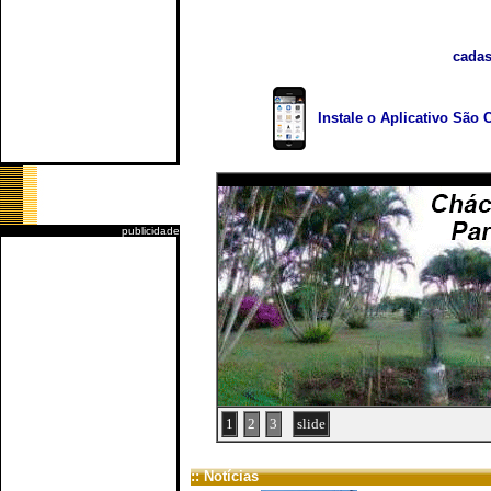
cadas
Instale o Aplicativo São 
publicidade
1
2
3
slide
:: Notícias