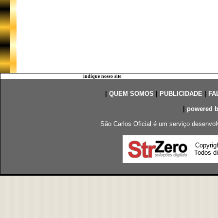
indique nosso site
|
QUEM SOMOS
|
PUBLICIDADE
|
FA
|
powered 
São Carlos Oficial é um serviço desenvol
Copyrig
Todos di