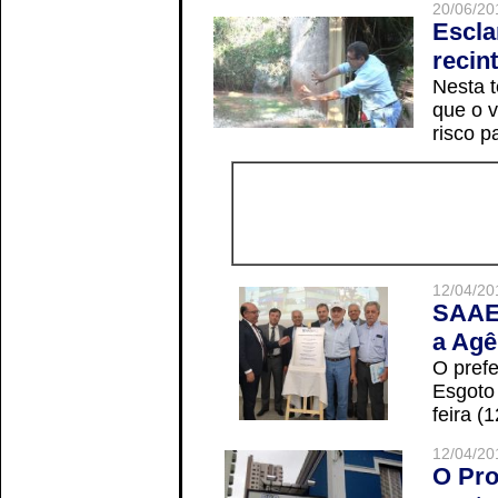
20/06/20
Escla
recin
Nesta t
que o v
risco p
12/04/20
SAAE 
a Agê
O prefe
Esgoto
feira (
12/04/20
O Pro