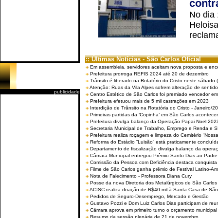
contr
No dia
Helois
reclama
:: Últimas Notícias - São Carlos Oficial
Em assembleia, servidores aceitam nova proposta e enc
Prefeitura prorroga REFIS 2024 até 20 de dezembro
Trânsito é liberado na Rotatório do Cristo neste sábado 
Atenção: Ruas da Vila Alpes sofrem alteração de sentido 
publicidade
Centro Estético de São Carlos foi premiado vencedor em 
Prefeitura efetuou mais de 5 mil castrações em 2023
Interdição de Trânsito na Rotatória do Cristo - Janeiro/2
Primeiras partidas da ‘Copinha’ em São Carlos acontecem
Prefeitura divulga balanço da Operação Papai Noel 202
Secretaria Municipal de Trabalho, Emprego e Renda e
Prefeitura realiza roçagem e limpeza do Cemitério “No
Reforma do Estádio “Luisão” está praticamente concluíd
Departamento de fiscalização divulga balanço da opera
Câmara Municipal entregou Prêmio Santo Dias ao Padre 
Comissão da Pessoa com Deficiência destaca conquista d
Filme de São Carlos ganha prêmio de Festival Latino-Am
Nota de Falecimento - Professora Diana Cury
Posse da nova Diretoria dos Metalúrgicos de São Carlo
ACISC realiza doação de R$40 mil à Santa Casa de São
Pedidos de Seguro-Desemprego, Mercado e Gestão
Gustavo Pozzi e Dom Luiz Carlos Dias participam de re
Câmara aprova em primeiro turno o orçamento municipal
Resumo da sessão plenária de 21 de novembro