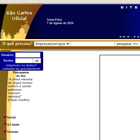
Sexta-Feira
7 de Agosto de 2026
O quê procura?
Usuário:
Senha:
esqueceu os dados?
cadastre-se gratuitamente
Pensamento
do dia:
"
A única maneira
de seguir nossos
sonhos é sendo
generoso
conosco
mesmos!
"
(Paulo Coelho)
Inicial
A Cidade
Turismo