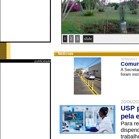
1
2
3
slide
:: Notícias
30/06/2022
publicidade
Comuni
A Secreta
foram inst
20/06/20
USP p
pela 
Para r
dispend
trabalho