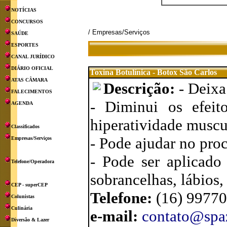
NOTÍCIAS
CONCURSOS
/ Empresas/Serviços
SAÚDE
ESPORTES
CANAL JURÍDICO
DIÁRIO OFICIAL
Toxina Botulínica - Botox São Carlos
ATAS CÂMARA
Descrição:
- Deixa
FALECIMENTOS
- Diminui os efei
AGENDA
hiperatividade muscu
Classificados
- Pode ajudar no pro
Empresas/Serviços
- Pode ser aplicado
Telefone/Operadora
sobrancelhas, lábios, 
CEP - superCEP
Telefone:
(16) 9977
Colunistas
Culinária
e-mail:
contato@spa
Diversão & Lazer