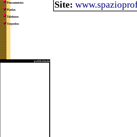
Site:
www.spaziopro
Pensamentos
Piadas
Telefones
Torpedos
publicidade