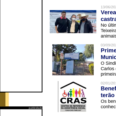
13/06/20
Verea
castr
No últi
Teixei
animais
03/09/20
Prime
Munic
O Sindi
Carlos
primeir
02/01/20
Benef
terão
Os ben
conheci
publicidade