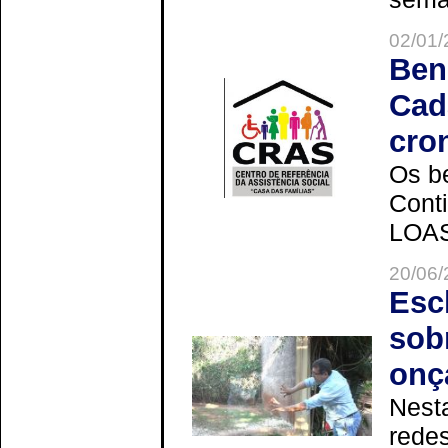
02/01/
Ben
Cad
cro
Os be
Cont
LOAS 
20/06/
Esc
sob
onç
Nesta
redes