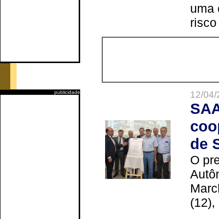
uma 
risco
publicidade
12/04/
SAA
coo
de 
O pre
Autô
Marc
(12),