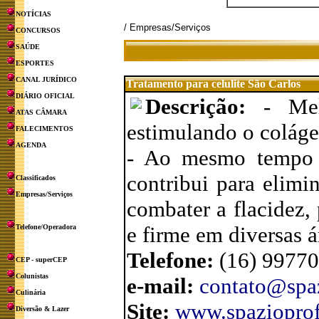
NOTÍCIAS
/ Empresas/Serviços
CONCURSOS
SAÚDE
ESPORTES
CANAL JURÍDICO
Tratamento para celulite São Carlos
DIÁRIO OFICIAL
Descrição:
- Me
ATAS CÂMARA
estimulando o coláge
FALECIMENTOS
AGENDA
- Ao mesmo tempo 
contribui para elimin
Classificados
Empresas/Serviços
combater a flacidez, 
e firme em diversas á
Telefone/Operadora
Telefone:
(16) 9977
CEP - superCEP
Colunistas
e-mail:
contato@spa
Culinária
Site:
www.spaziopro
Diversão & Lazer