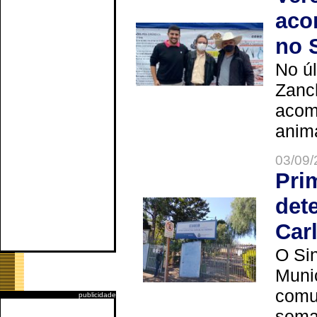
aco
no 
No úl
Zanch
acom
anima
03/09/
Pri
det
Car
O Sin
Muni
comun
publicidade
seman