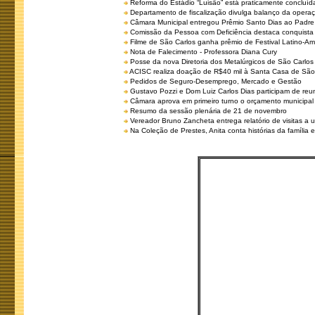
Reforma do Estádio “Luisão” está praticamente concluíd
Departamento de fiscalização divulga balanço da opera
Câmara Municipal entregou Prêmio Santo Dias ao Padre 
Comissão da Pessoa com Deficiência destaca conquista d
Filme de São Carlos ganha prêmio de Festival Latino-Am
Nota de Falecimento - Professora Diana Cury
Posse da nova Diretoria dos Metalúrgicos de São Carlo
ACISC realiza doação de R$40 mil à Santa Casa de São
Pedidos de Seguro-Desemprego, Mercado e Gestão
Gustavo Pozzi e Dom Luiz Carlos Dias participam de re
Câmara aprova em primeiro turno o orçamento municipal
Resumo da sessão plenária de 21 de novembro
Vereador Bruno Zancheta entrega relatório de visitas a 
Na Coleção de Prestes, Anita conta histórias da família e