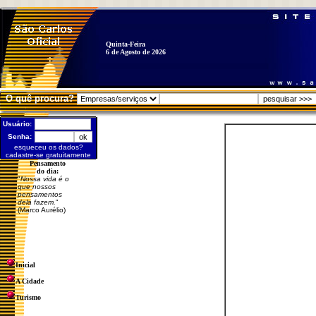
Quinta-Feira
6 de Agosto de 2026
O quê procura?
Usuário:
Senha:
esqueceu os dados?
cadastre-se gratuitamente
Pensamento
do dia:
"
Nossa vida é o
que nossos
pensamentos
dela fazem.
"
(Marco Aurélio)
Inicial
A Cidade
Turismo