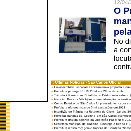
12/04/
O P
man
pel
No d
a co
locut
contr
:: Últimas Notícias - São Carlos Oficial
Em assembleia, servidores aceitam nova proposta e enc
Prefeitura prorroga REFIS 2024 até 20 de dezembro
Trânsito é liberado na Rotatório do Cristo neste sábado 
Atenção: Ruas da Vila Alpes sofrem alteração de sentido 
Centro Estético de São Carlos foi premiado vencedor em 
Prefeitura efetuou mais de 5 mil castrações em 2023
Interdição de Trânsito na Rotatória do Cristo - Janeiro/2
Primeiras partidas da ‘Copinha’ em São Carlos acontecem
Prefeitura divulga balanço da Operação Papai Noel 202
Secretaria Municipal de Trabalho, Emprego e Renda e
Prefeitura realiza roçagem e limpeza do Cemitério “No