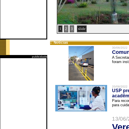
1
2
3
slide
:: Notícias
30/06/2022
Comuni
publicidade
A Secreta
foram inst
20/06/2022
USP pre
acadêm
Para reco
para cuida
13/06/
Ver