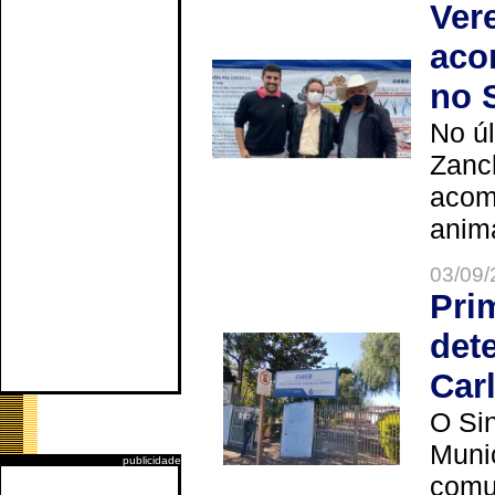
Ver
aco
no 
No úl
Zanch
acom
anima
03/09/
Pri
det
Car
O Sin
Muni
publicidade
comun