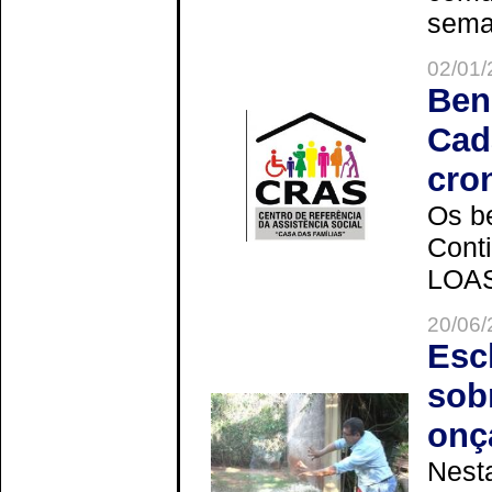
seman
02/01/
Ben
Cad
cro
Os be
Cont
LOAS 
20/06/
Esc
sob
onç
Nesta