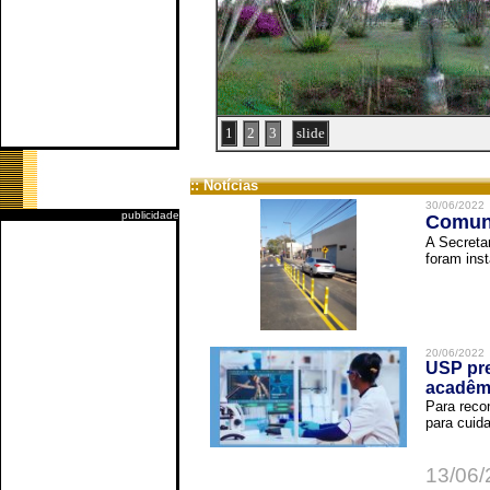
1
2
3
slide
:: Notícias
30/06/2022
publicidade
Comuni
A Secreta
foram inst
20/06/2022
USP pre
acadêm
Para reco
para cuida
13/06/