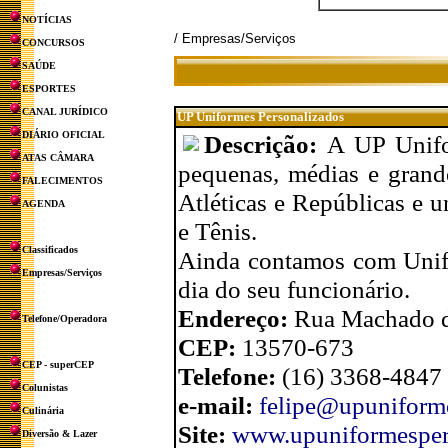
NOTÍCIAS
/ Empresas/Serviços
CONCURSOS
SAÚDE
ESPORTES
CANAL JURÍDICO
UP Uniformes Personalizados
DIÁRIO OFICIAL
Descrição:
A UP Unifo
ATAS CÂMARA
pequenas, médias e grand
FALECIMENTOS
Atléticas e Repúblicas e 
AGENDA
e Tênis.
Classificados
Ainda contamos com Unifo
Empresas/Serviços
dia do seu funcionário.
Endereço:
Rua Machado de
Telefone/Operadora
CEP:
13570-673
CEP - superCEP
Telefone:
(16) 3368-4847
Colunistas
e-mail:
felipe@upuniform
Culinária
Site:
www.upuniformesper
Diversão & Lazer