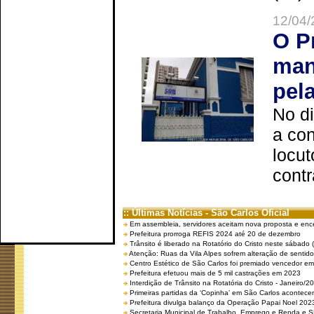
12/04/
O P
man
pel
No d
a co
locut
contr
:: Últimas Notícias - São Carlos Oficial
Em assembleia, servidores aceitam nova proposta e enc
Prefeitura prorroga REFIS 2024 até 20 de dezembro
Trânsito é liberado na Rotatório do Cristo neste sábado 
Atenção: Ruas da Vila Alpes sofrem alteração de sentido 
Centro Estético de São Carlos foi premiado vencedor em 
Prefeitura efetuou mais de 5 mil castrações em 2023
Interdição de Trânsito na Rotatória do Cristo - Janeiro/2
Primeiras partidas da ‘Copinha’ em São Carlos acontecem
Prefeitura divulga balanço da Operação Papai Noel 202
Secretaria Municipal de Trabalho, Emprego e Renda e