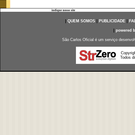
indique nosso site
|
QUEM SOMOS
|
PUBLICIDADE
|
FA
|
powered 
São Carlos Oficial é um serviço desenvol
Copyrig
Todos di