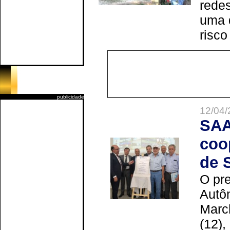
redes
uma 
risco
publicidade
12/04/
SAA
coo
de 
O pre
Autô
Marc
(12),