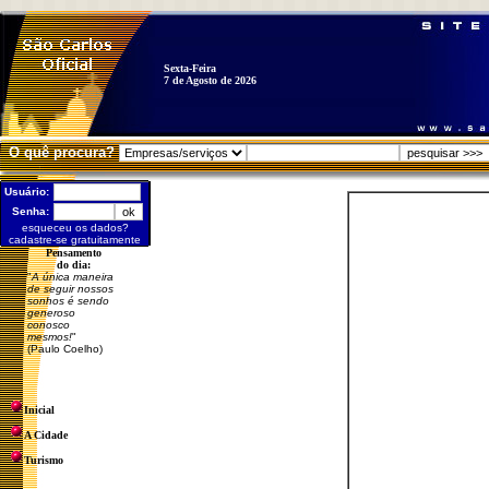
Sexta-Feira
7 de Agosto de 2026
O quê procura?
Usuário:
Senha:
esqueceu os dados?
cadastre-se gratuitamente
Pensamento
do dia:
"
A única maneira
de seguir nossos
sonhos é sendo
generoso
conosco
mesmos!
"
(Paulo Coelho)
Inicial
A Cidade
Turismo