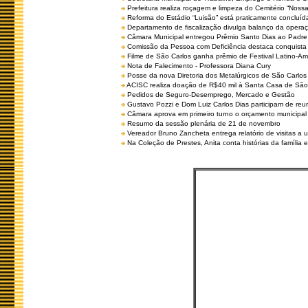
Prefeitura realiza roçagem e limpeza do Cemitério “No
Reforma do Estádio “Luisão” está praticamente concluíd
Departamento de fiscalização divulga balanço da opera
Câmara Municipal entregou Prêmio Santo Dias ao Padre 
Comissão da Pessoa com Deficiência destaca conquista d
Filme de São Carlos ganha prêmio de Festival Latino-Am
Nota de Falecimento - Professora Diana Cury
Posse da nova Diretoria dos Metalúrgicos de São Carlo
ACISC realiza doação de R$40 mil à Santa Casa de São
Pedidos de Seguro-Desemprego, Mercado e Gestão
Gustavo Pozzi e Dom Luiz Carlos Dias participam de re
Câmara aprova em primeiro turno o orçamento municipal
Resumo da sessão plenária de 21 de novembro
Vereador Bruno Zancheta entrega relatório de visitas a 
Na Coleção de Prestes, Anita conta histórias da família e