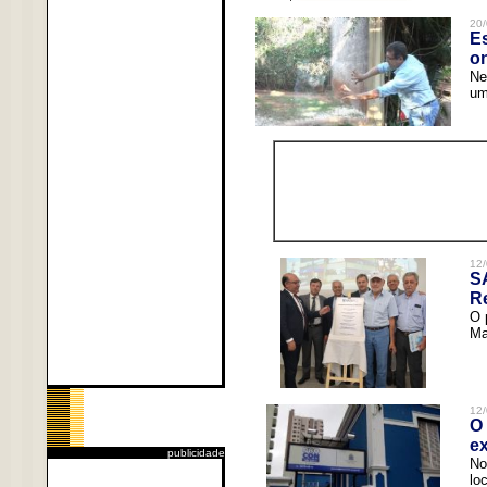
20/
Es
o
Ne
um
12/
S
R
O 
Ma
12/
O 
ex
publicidade
No
lo