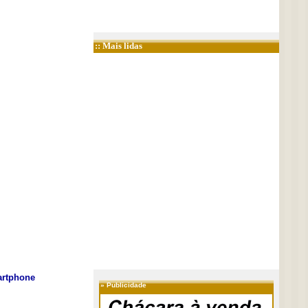
:: Mais lidas
rtphone
»
Publicidade