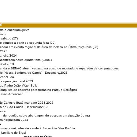
al
sta e encerram greve
embro
e sábado (27)
 sentido a partir de segunda-feira (29)
cedor em evento regional da área de beleza na última terça-feira (23)
 2023
Janeiro/2024
acontecem nesta quarta-feira (03/01)
 Noel 2023
 Renda e SENAC abrem vagas para curso de montador e reparador de computadores
ério “Nossa Senhora do Carmo” - Dezembro/2023
 concluída
da operação natal 2023
o Padre João Victor Bulle
nquista de cadeiras para trilhas no Parque Ecológico
Latino-Americano
São Carlos e Ibaté mandato 2023-2027
sa de São Carlos - Dezembro/2023
estão
pam de reunião sobre abordagem de pessoas em situação de rua
municipal para 2024
o
isitas a unidades de saúde à Secretária Jôra Porfírio
família e do Brasil
pesquisar notícias