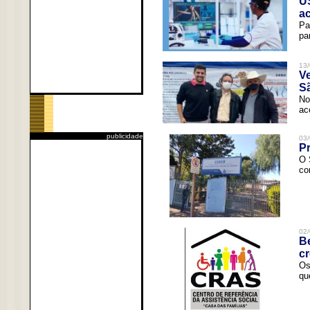
U
a
Pa
pa
13/
V
Sã
No
ac
publicidade
03/
Pr
O 
co
02/
Be
c
Os
qu