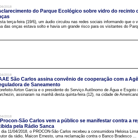
06/2018
clarecimento do Parque Ecológico sobre vidro do recinto
nças
sta terça-feira (19/6), um áudio circulou nas redes sociais informando que o v
a das onças estava solto e havia um grande risco para os visitantes do Parqu
04/2018
AAE São Carlos assina convênio de cooperação com a Agê
eguladora de Saneamento
prefeito Airton Garcia e o presidente do Serviço Autônomo de Água e Esgoto
rchezin, assinaram na manhã desta quinta-feira (12), na cidade de Americana,
04/2018
Procon-São Carlos vem a público se manifestar contra a r
ibida pela Rádio Sanca
 dia 11/04/2018, o PROCON-São Carlos recebeu a consumidora Heloisa Lim
cutor da rádio, Maicon Ernesto, uma reclamação contra o Banco Bradesco ...