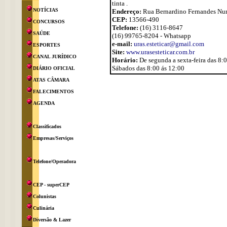
tinta .
NOTÍCIAS
Endereço:
Rua Bernardino Fernandes Nun
CEP:
13566-490
CONCURSOS
Telefone:
(16) 3116-8647
SAÚDE
(16) 99765-8204 - Whatsapp
e-mail:
uras.esteticar@gmail.com
ESPORTES
Site:
www.urasesteticar.com.br
CANAL JURÍDICO
Horário:
De segunda a sexta-feira das 8:
Sábados das 8:00 ás 12:00
DIÁRIO OFICIAL
ATAS CÂMARA
FALECIMENTOS
AGENDA
Classificados
Empresas/Serviços
Telefone/Operadora
CEP - superCEP
Colunistas
Culinária
Diversão & Lazer