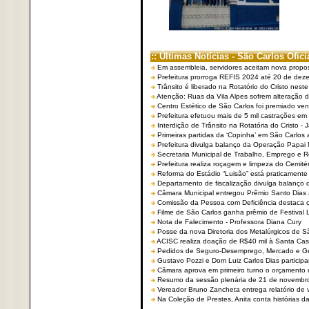
:: Últimas Notícias - São Carlos Ofici
Em assembleia, servidores aceitam nova propo
Prefeitura prorroga REFIS 2024 até 20 de dez
Trânsito é liberado na Rotatório do Cristo nest
Atenção: Ruas da Vila Alpes sofrem alteração de
Centro Estético de São Carlos foi premiado ven
Prefeitura efetuou mais de 5 mil castrações em
Interdição de Trânsito na Rotatória do Cristo - 
Primeiras partidas da ‘Copinha’ em São Carlos 
Prefeitura divulga balanço da Operação Papai
Secretaria Municipal de Trabalho, Emprego e
Prefeitura realiza roçagem e limpeza do Cemit
Reforma do Estádio “Luisão” está praticamente
Departamento de fiscalização divulga balanço 
Câmara Municipal entregou Prêmio Santo Dias a
Comissão da Pessoa com Deficiência destaca co
Filme de São Carlos ganha prêmio de Festival 
Nota de Falecimento - Professora Diana Cury
Posse da nova Diretoria dos Metalúrgicos de 
ACISC realiza doação de R$40 mil à Santa Ca
Pedidos de Seguro-Desemprego, Mercado e G
Gustavo Pozzi e Dom Luiz Carlos Dias partici
Câmara aprova em primeiro turno o orçamento 
Resumo da sessão plenária de 21 de novembr
Vereador Bruno Zancheta entrega relatório de v
Na Coleção de Prestes, Anita conta histórias da 