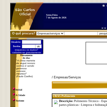
Sexta-Feira
7 de Agosto de 2026
O quê procura?
Usuário:
Senha:
esqueceu os dados?
cadastre-se gratuitamente
Pensamento
do dia:
"
A única maneira
de seguir nossos
sonhos é sendo
generoso
conosco
mesmos!
"
(Paulo Coelho)
/ Empresas/Serviços
Inicial
A Cidade
URAS Polimento
Descrição:
Polimento Técnico - Espel
Turismo
partes plásticas - Limpeza e hidrata