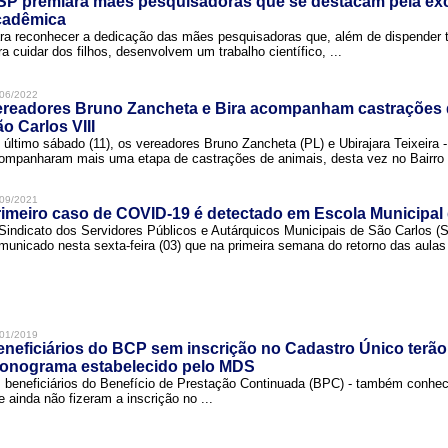
SP premiará mães pesquisadoras que se destacam pela exc
cadêmica
ra reconhecer a dedicação das mães pesquisadoras que, além de dispender 
ra cuidar dos filhos, desenvolvem um trabalho científico, ...
06/2022
ereadores Bruno Zancheta e Bira acompanham castrações 
o Carlos VIII
 último sábado (11), os vereadores Bruno Zancheta (PL) e Ubirajara Teixeira -
ompanharam mais uma etapa de castrações de animais, desta vez no Bairro .
09/2021
imeiro caso de COVID-19 é detectado em Escola Municipal
Sindicato dos Servidores Públicos e Autárquicos Municipais de São Carlos 
municado nesta sexta-feira (03) que na primeira semana do retorno das aulas 
01/2019
neficiários do BCP sem inscrição no Cadastro Único terão
ronograma estabelecido pelo MDS
 beneficiários do Benefício de Prestação Continuada (BPC) - também conh
e ainda não fizeram a inscrição no ...