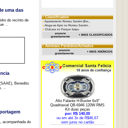
 de uma das
:: Classificados
idro do recinto de
Apartamento Romeu Santini (Bot...
e ...
Aluga-se Apto no Romeu Santini...
Chácara no Parque Itaipu
anuncie
+ MAIS CLASSIFICADOS
gratuitamente
:: Animais Perdidos/Achados
anuncie
+ MAIS ANÚNCIOS
gratuitamente
ncia
 (SAAE), Benedito
 ...
eportagem
a, acompanhada do