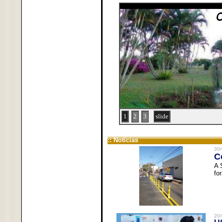
1
2
3
slide
:: Notícias
30/
C
A 
fo
20/