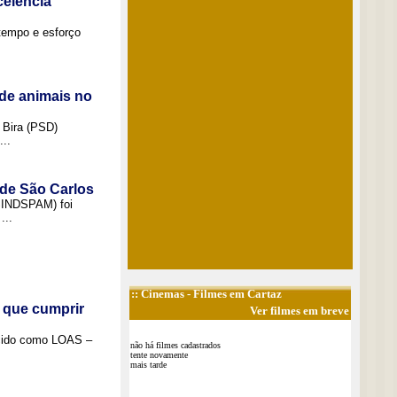
elência
tempo e esforço
de animais no
 Bira (PSD)
..
 de São Carlos
(SINDSPAM) foi
...
::
Cinemas
- Filmes em Cartaz
 que cumprir
Ver filmes em breve
ecido como LOAS –
não há filmes cadastrados
tente novamente
mais tarde