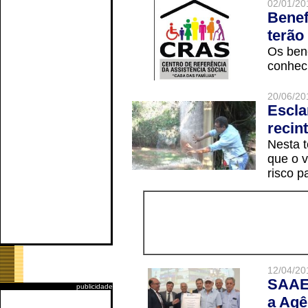
02/01/20
Benef
terão
Os ben
conheci
20/06/20
Escla
recin
Nesta t
que o v
risco p
12/04/20
SAAE 
publicidade
a Agê