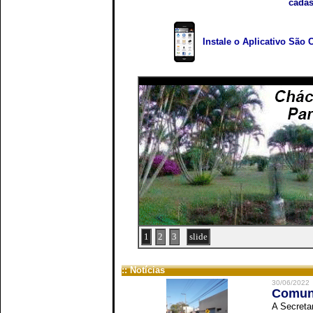
cadas
Instale o Aplicativo São 
1
2
3
slide
:: Notícias
30/06/2022
Comuni
A Secreta