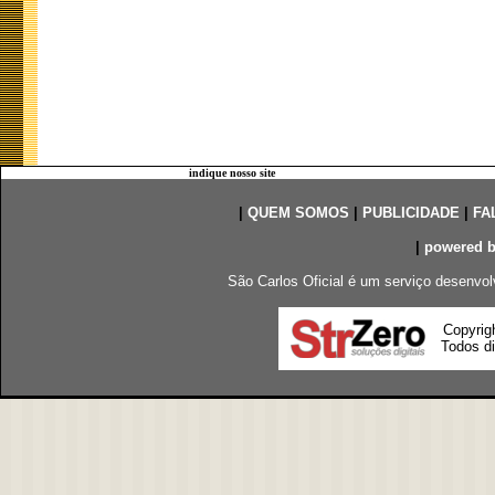
indique nosso site
|
QUEM SOMOS
|
PUBLICIDADE
|
FA
|
powered 
São Carlos Oficial é um serviço desenvol
Copyrig
Todos di