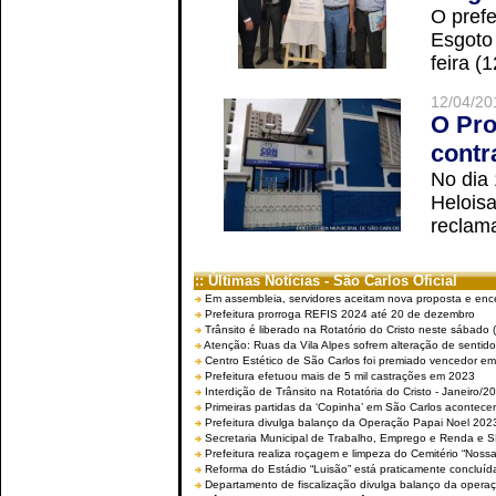
O prefe
Esgoto
feira (
12/04/20
O Pro
contr
No dia
Helois
reclama
:: Últimas Notícias - São Carlos Oficial
Em assembleia, servidores aceitam nova proposta e enc
Prefeitura prorroga REFIS 2024 até 20 de dezembro
Trânsito é liberado na Rotatório do Cristo neste sábado 
Atenção: Ruas da Vila Alpes sofrem alteração de sentido 
Centro Estético de São Carlos foi premiado vencedor em 
Prefeitura efetuou mais de 5 mil castrações em 2023
Interdição de Trânsito na Rotatória do Cristo - Janeiro/2
Primeiras partidas da ‘Copinha’ em São Carlos acontecem
Prefeitura divulga balanço da Operação Papai Noel 202
Secretaria Municipal de Trabalho, Emprego e Renda e
Prefeitura realiza roçagem e limpeza do Cemitério “No
Reforma do Estádio “Luisão” está praticamente concluíd
Departamento de fiscalização divulga balanço da opera