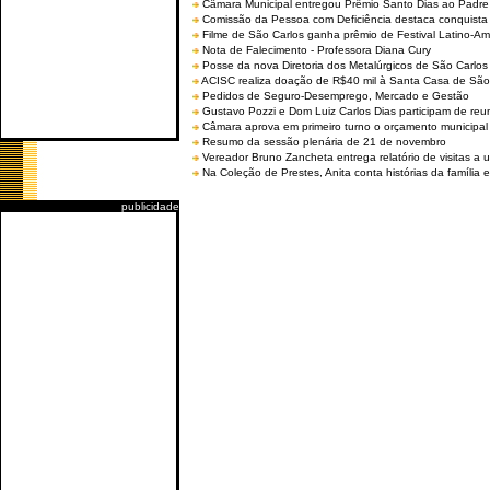
Câmara Municipal entregou Prêmio Santo Dias ao Padre 
Comissão da Pessoa com Deficiência destaca conquista d
Filme de São Carlos ganha prêmio de Festival Latino-Am
Nota de Falecimento - Professora Diana Cury
Posse da nova Diretoria dos Metalúrgicos de São Carlo
ACISC realiza doação de R$40 mil à Santa Casa de São
Pedidos de Seguro-Desemprego, Mercado e Gestão
Gustavo Pozzi e Dom Luiz Carlos Dias participam de re
Câmara aprova em primeiro turno o orçamento municipal
Resumo da sessão plenária de 21 de novembro
Vereador Bruno Zancheta entrega relatório de visitas a 
Na Coleção de Prestes, Anita conta histórias da família e
publicidade