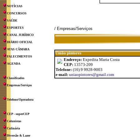
NOTÍCIAS
CONCURSOS
SAÚDE
ESPORTES
/ Empresas/Serviços
CANAL JURÍDICO
DIÁRIO OFICIAL
ATAS CÂMARA
União pintores
FALECIMENTOS
Endereço:
Expedita Maria Costa
AGENDA
CEP:
13573-209
Telefone:
(16) 9 9928-9003
e-mail:
uniaopintores@gmail.com
Classificados
Empresas/Serviços
Telefone/Operadora
CEP - superCEP
Colunistas
Culinária
Diversão & Lazer