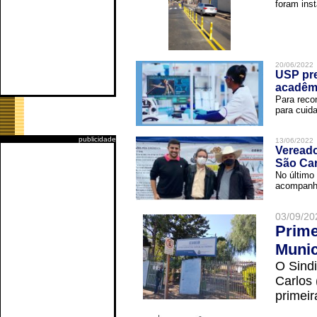
foram inst
20/06/2022
USP pre
acadêm
Para reco
para cuida
publicidade
13/06/2022
Vereado
São Car
No último 
acompanha
03/09/20
Prime
Munic
O Sindi
Carlos
primeir