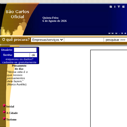
Quinta-Feira
6 de Agosto de 2026
O quê procura?
Usuário:
Senha:
esqueceu os dados?
cadastre-se gratuitamente
Pensamento
do dia:
"
Nossa vida é o
que nossos
pensamentos
dela fazem.
"
(Marco Aurélio)
Inicial
A Cidade
Turismo