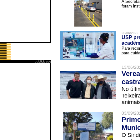
A Secreta
foram inst
20/06/2022
USP pre
acadêm
Para reco
para cuida
publicidade
13/06/20
Verea
castr
No últi
Teixei
animais
03/09/20
Prime
Munic
O Sindi