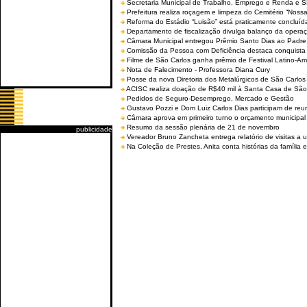
Secretaria Municipal de Trabalho, Emprego e Renda e
Prefeitura realiza roçagem e limpeza do Cemitério “No
Reforma do Estádio “Luisão” está praticamente concluíd
Departamento de fiscalização divulga balanço da opera
Câmara Municipal entregou Prêmio Santo Dias ao Padre 
Comissão da Pessoa com Deficiência destaca conquista d
Filme de São Carlos ganha prêmio de Festival Latino-Am
Nota de Falecimento - Professora Diana Cury
Posse da nova Diretoria dos Metalúrgicos de São Carlo
ACISC realiza doação de R$40 mil à Santa Casa de São
Pedidos de Seguro-Desemprego, Mercado e Gestão
Gustavo Pozzi e Dom Luiz Carlos Dias participam de re
Câmara aprova em primeiro turno o orçamento municipal
Resumo da sessão plenária de 21 de novembro
publicidade
Vereador Bruno Zancheta entrega relatório de visitas a 
Na Coleção de Prestes, Anita conta histórias da família e