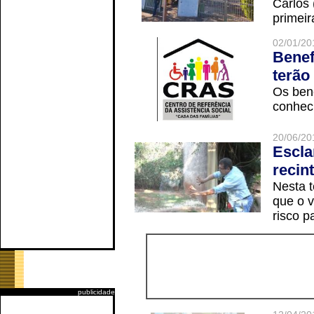
Carlos
primeir
02/01/20
Benef
terão
Os ben
conheci
20/06/20
Escla
recin
Nesta t
que o v
risco p
publicidade