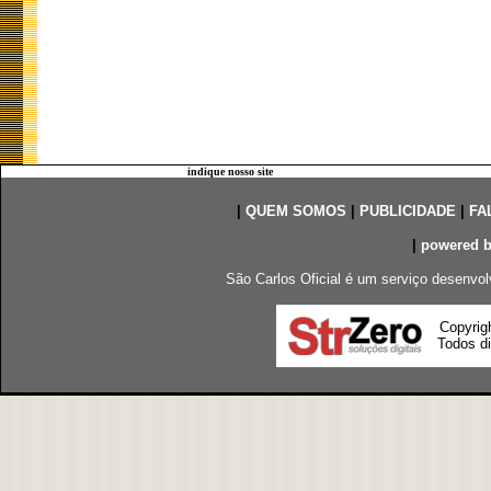
indique nosso site
|
QUEM SOMOS
|
PUBLICIDADE
|
FA
|
powered 
São Carlos Oficial é um serviço desenvol
Copyrig
Todos di