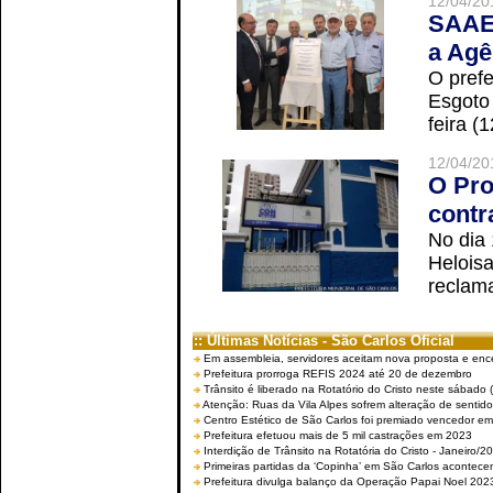
12/04/20
SAAE 
a Agê
O prefe
Esgoto
feira (
12/04/20
O Pro
contr
No dia
Helois
reclama
:: Últimas Notícias - São Carlos Oficial
Em assembleia, servidores aceitam nova proposta e enc
Prefeitura prorroga REFIS 2024 até 20 de dezembro
Trânsito é liberado na Rotatório do Cristo neste sábado 
Atenção: Ruas da Vila Alpes sofrem alteração de sentido 
Centro Estético de São Carlos foi premiado vencedor em 
Prefeitura efetuou mais de 5 mil castrações em 2023
Interdição de Trânsito na Rotatória do Cristo - Janeiro/2
Primeiras partidas da ‘Copinha’ em São Carlos acontecem
Prefeitura divulga balanço da Operação Papai Noel 202