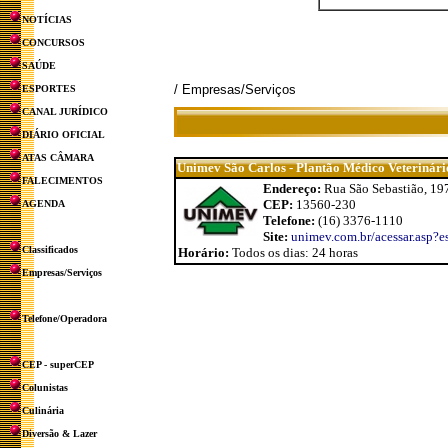
NOTÍCIAS
CONCURSOS
SAÚDE
/ Empresas/Serviços
ESPORTES
CANAL JURÍDICO
DIÁRIO OFICIAL
ATAS CÂMARA
Unimev São Carlos - Plantão Médico Veterinári
FALECIMENTOS
Endereço:
Rua São Sebastião, 19
CEP:
13560-230
AGENDA
Telefone:
(16) 3376-1110
Site:
unimev.com.br/acessar.asp?
Classificados
Horário:
Todos os dias: 24 horas
Empresas/Serviços
Telefone/Operadora
CEP - superCEP
Colunistas
Culinária
Diversão & Lazer