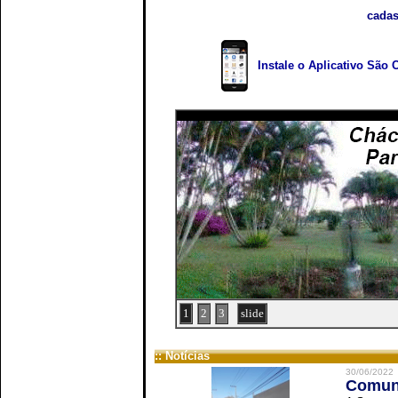
cadas
Instale o Aplicativo São 
1
2
3
slide
:: Notícias
30/06/2022
Comuni