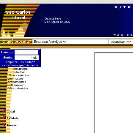
Quinta-Feira
6 de Agosto de 2026
O quê procura?
Usuário:
Senha:
esqueceu os dados?
cadastre-se gratuitamente
Pensamento
do dia:
"
Nossa vida é o
que nossos
pensamentos
dela fazem.
"
(Marco Aurélio)
Inicial
A Cidade
Turismo