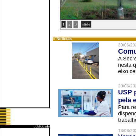
1
2
3
slide
:: Notícias
30/06/20
Comun
A Secre
nesta q
eixo ce
20/06/20
USP p
pela 
Para r
dispend
trabalho
publicidade
13/06/20