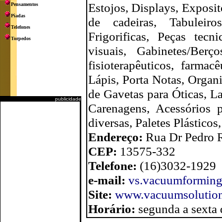
Estojos, Displays, Exposi
Pensamentos
Piadas
de cadeiras, Tabuleiro
Telefones
Frigorificas, Peças tecn
Torpedos
visuais, Gabinetes/Berç
fisioterapêuticos, farmac
Lápis, Porta Notas, Organ
de Gavetas para Óticas, La
publicidade
Carenagens, Acessórios p
diversas, Paletes Plásticos
Endereço:
Rua Dr Pedro 
CEP:
13575-332
Telefone:
(16)3032-1929
e-mail:
vs.vacuumformin
Site:
www.vacuumsolution
Horário:
segunda a sexta 