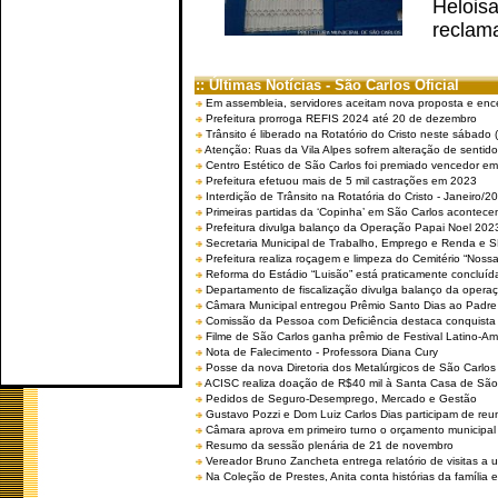
Helois
reclama
:: Últimas Notícias - São Carlos Oficial
Em assembleia, servidores aceitam nova proposta e enc
Prefeitura prorroga REFIS 2024 até 20 de dezembro
Trânsito é liberado na Rotatório do Cristo neste sábado 
Atenção: Ruas da Vila Alpes sofrem alteração de sentido 
Centro Estético de São Carlos foi premiado vencedor em 
Prefeitura efetuou mais de 5 mil castrações em 2023
Interdição de Trânsito na Rotatória do Cristo - Janeiro/2
Primeiras partidas da ‘Copinha’ em São Carlos acontecem
Prefeitura divulga balanço da Operação Papai Noel 202
Secretaria Municipal de Trabalho, Emprego e Renda e
Prefeitura realiza roçagem e limpeza do Cemitério “No
Reforma do Estádio “Luisão” está praticamente concluíd
Departamento de fiscalização divulga balanço da opera
Câmara Municipal entregou Prêmio Santo Dias ao Padre 
Comissão da Pessoa com Deficiência destaca conquista d
Filme de São Carlos ganha prêmio de Festival Latino-Am
Nota de Falecimento - Professora Diana Cury
Posse da nova Diretoria dos Metalúrgicos de São Carlo
ACISC realiza doação de R$40 mil à Santa Casa de São
Pedidos de Seguro-Desemprego, Mercado e Gestão
Gustavo Pozzi e Dom Luiz Carlos Dias participam de re
Câmara aprova em primeiro turno o orçamento municipal
Resumo da sessão plenária de 21 de novembro
Vereador Bruno Zancheta entrega relatório de visitas a 
Na Coleção de Prestes, Anita conta histórias da família e