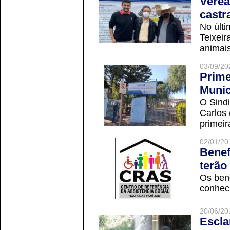
Verea
castr
No últi
Teixei
animais
03/09/20
Prime
Munic
O Sindi
Carlos
primeir
02/01/20
Benef
terão
Os ben
conheci
20/06/20
Escla