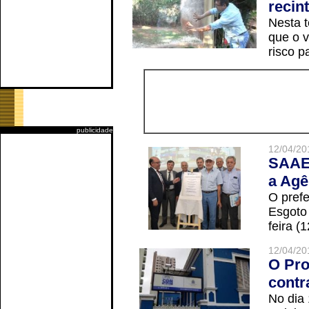
recin
Nesta t
que o v
risco p
publicidade
12/04/20
SAAE 
a Agê
O prefe
Esgoto
feira (
12/04/20
O Pro
contr
No dia