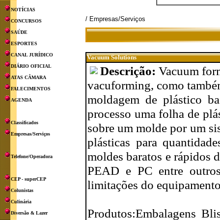
NOTÍCIAS
/ Empresas/Serviços
CONCURSOS
SAÚDE
ESPORTES
CANAL JURÍDICO
Vacuum Solutions
DIÁRIO OFICIAL
Descrição:
Vacuum form
ATAS CÂMARA
vacuforming, como também 
FALECIMENTOS
moldagem de plástico ba
AGENDA
processo uma folha de plás
Classificados
sobre um molde por um sis
Empresas/Serviços
plásticas para quantidad
moldes baratos e rápidos 
Telefone/Operadora
PEAD e PC entre outros 
CEP - superCEP
limitações do equipamento 
Colunistas
Culinária
Produtos:Embalagens Blis
Diversão & Lazer