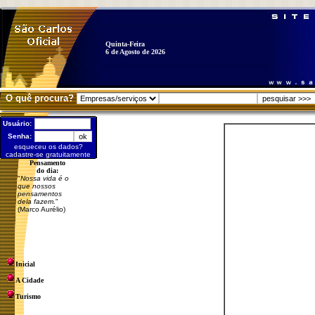
Quinta-Feira
6 de Agosto de 2026
O quê procura?
Usuário:
Senha:
esqueceu os dados?
cadastre-se gratuitamente
Pensamento
do dia:
"
Nossa vida é o
que nossos
pensamentos
dela fazem.
"
(Marco Aurélio)
Inicial
A Cidade
Turismo