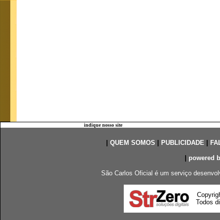
indique nosso site
|
QUEM SOMOS
|
PUBLICIDADE
|
FA
|
powered 
São Carlos Oficial é um serviço desenvol
Copyrig
Todos di