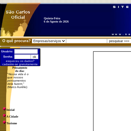
Quinta-Feira
6 de Agosto de 2026
O quê procura?
Usuário:
Senha:
esqueceu os dados?
cadastre-se gratuitamente
Pensamento
do dia:
"
Nossa vida é o
que nossos
pensamentos
dela fazem.
"
(Marco Aurélio)
Inicial
A Cidade
Turismo