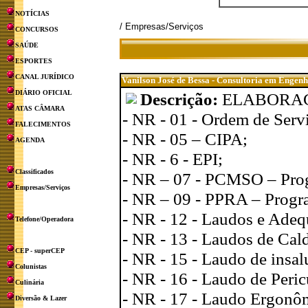
NOTÍCIAS
/ Empresas/Serviços
CONCURSOS
SAÚDE
ESPORTES
CANAL JURÍDICO
Vanilson José de Bessa - Consultoria em Engen
DIÁRIO OFICIAL
Descrição:
ELABORA
ATAS CÂMARA
- NR - 01 - Ordem de Servi
FALECIMENTOS
- NR - 05 – CIPA;
AGENDA
- NR - 6 - EPI;
Classificados
- NR – 07 - PCMSO – Prog
Empresas/Serviços
- NR – 09 - PPRA – Progr
- NR - 12 - Laudos e Adeq
Telefone/Operadora
- NR - 13 - Laudos de Cald
CEP - superCEP
- NR - 15 - Laudo de insal
Colunistas
- NR - 16 - Laudo de Peric
Culinária
- NR - 17 - Laudo Ergonô
Diversão & Lazer