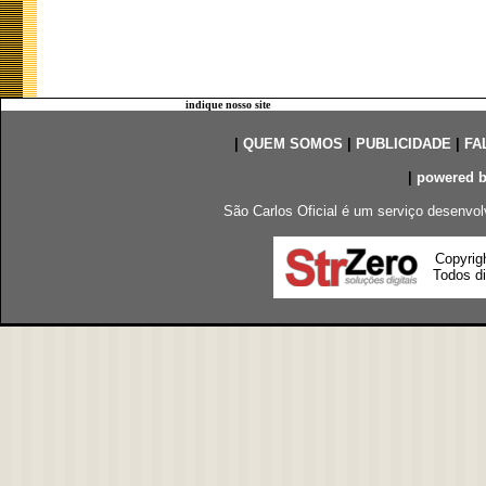
indique nosso site
|
QUEM SOMOS
|
PUBLICIDADE
|
FA
|
powered 
São Carlos Oficial é um serviço desenvol
Copyrig
Todos di