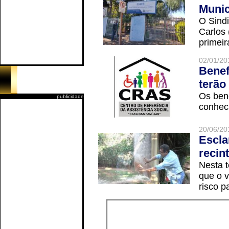
Munic
O Sindi
Carlos
primeir
02/01/20
Benef
terão
Os ben
publicidade
conheci
20/06/20
Escla
recin
Nesta t
que o v
risco p