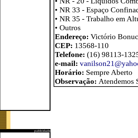
• NR - 20 - Líquidos Comb
• NR 33 - Espaço Confina
• NR 35 - Trabalho em Alt
• Outros
Endereço:
Victório Bonuc
CEP:
13568-110
Telefone:
(16) 98113-132
e-mail:
vanilson21@yaho
Horário:
Sempre Aberto
Observação:
Atendemos S
publicidade