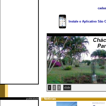
cadas
Instale o Aplicativo São 
1
2
3
slide
:: Notícias
publicidade
30/06/2022