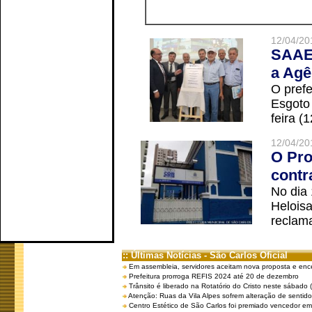
12/04/20
SAAE 
a Agê
O prefe
Esgoto
feira (
12/04/20
O Pro
contr
No dia
Helois
reclama
:: Últimas Notícias - São Carlos Oficial
Em assembleia, servidores aceitam nova proposta e enc
Prefeitura prorroga REFIS 2024 até 20 de dezembro
Trânsito é liberado na Rotatório do Cristo neste sábado 
Atenção: Ruas da Vila Alpes sofrem alteração de sentido 
Centro Estético de São Carlos foi premiado vencedor em 