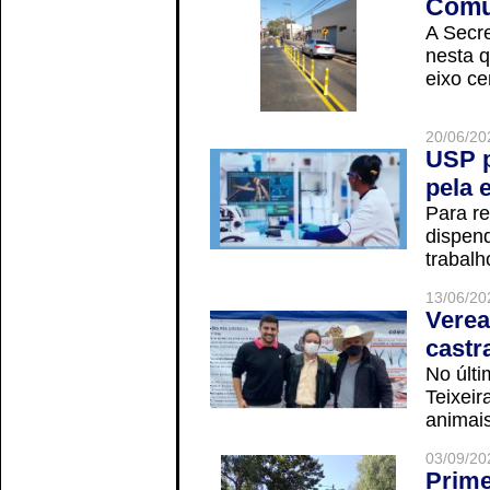
Comun
A Secre
nesta q
eixo ce
20/06/20
USP p
pela 
Para r
dispend
trabalho
13/06/20
Verea
castr
No últi
Teixei
animais
03/09/20
Prime