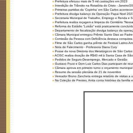
Prefeitura efetuou mais de 5 mil castrações em 2023
Interdição de Trânsito na Rotatória do Cristo - Janeiro/2
Primeiras partidas da ‘Copinha’ em São Carlos acontecem
Prefeitura divulga balanço da Operação Papai Noel 202
Secretaria Municipal de Trabalho, Emprego e Renda e
Prefeitura realiza roçagem e limpeza do Cemitério “No
Reforma do Estádio “Luisão” está praticamente concluíd
Departamento de fiscalização divulga balanço da opera
Câmara Municipal entregou Prêmio Santo Dias ao Padre 
Comissão da Pessoa com Deficiência destaca conquista d
Filme de São Carlos ganha prêmio de Festival Latino-Am
Nota de Falecimento - Professora Diana Cury
Posse da nova Diretoria dos Metalúrgicos de São Carlo
ACISC realiza doação de R$40 mil à Santa Casa de São
Pedidos de Seguro-Desemprego, Mercado e Gestão
Gustavo Pozzi e Dom Luiz Carlos Dias participam de re
Câmara aprova em primeiro turno o orçamento municipal
Resumo da sessão plenária de 21 de novembro
Vereador Bruno Zancheta entrega relatório de visitas a 
Na Coleção de Prestes, Anita conta histórias da família e