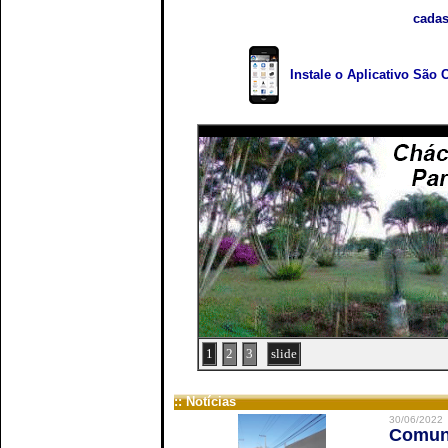
cadas
Instale o Aplicativo São 
1
2
3
slide
:: Notícias
30/06/2022
Comuni