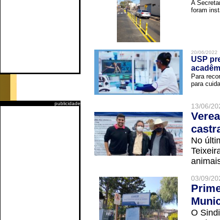
A Secreta
foram inst
20/06/2022
USP pre
acadêm
Para reco
para cuida
publicidade
13/06/20
Verea
castr
No últi
Teixei
animais
03/09/20
Prime
Munic
O Sindi