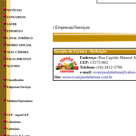
NOTÍCIAS
CONCURSOS
SAÚDE
/ Empresas/Serviços
ESPORTES
CANAL JURÍDICO
DIÁRIO OFICIAL
Varejão da Fartura - Redenção
ATAS CÂMARA
Endereço:
Rua Capitão Manoel Al
FALECIMENTOS
CEP:
13575-002
AGENDA
Telefone:
(16) 3412-5790
e-mail:
ovarejaodafartura@yahoo
Site:
www.ovarejaodafartura.com.br
Classificados
Empresas/Serviços
Telefone/Operadora
CEP - superCEP
Colunistas
Culinária
Diversão & Lazer