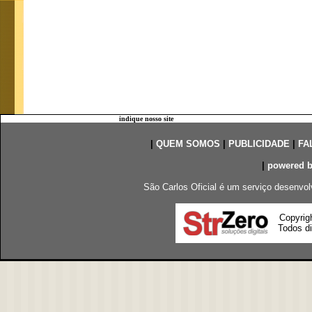
indique nosso site
|
QUEM SOMOS
|
PUBLICIDADE
|
FA
|
powered 
São Carlos Oficial é um serviço desenvol
Copyrig
Todos di