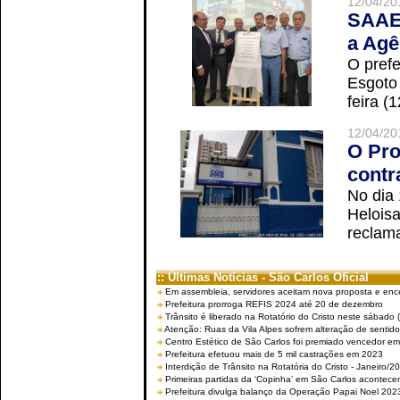
12/04/20
SAAE 
a Agê
O prefe
Esgoto
feira (
12/04/20
O Pro
contr
No dia
Helois
reclama
:: Últimas Notícias - São Carlos Oficial
Em assembleia, servidores aceitam nova proposta e enc
Prefeitura prorroga REFIS 2024 até 20 de dezembro
Trânsito é liberado na Rotatório do Cristo neste sábado 
Atenção: Ruas da Vila Alpes sofrem alteração de sentido 
Centro Estético de São Carlos foi premiado vencedor em 
Prefeitura efetuou mais de 5 mil castrações em 2023
Interdição de Trânsito na Rotatória do Cristo - Janeiro/2
Primeiras partidas da ‘Copinha’ em São Carlos acontecem
Prefeitura divulga balanço da Operação Papai Noel 202