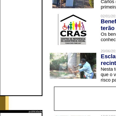
Carlos
primeir
02/01/20
Benef
terão
Os ben
conheci
20/06/20
Escla
recin
Nesta t
que o v
risco p
publicidade