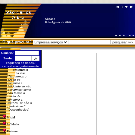
Sábado
8 de Agosto de 2026
O quê procura?
Usuário:
Senha:
esqueceu os dados?
cadastre-se gratuitamente
Pensamento
do dia:
"
Não temos o
direito de
consumir a
felicidade se não
a criarmos: como
não temos o
direito de
consumir a
riqueza, se não a
produzimos!
"
(Desconhecido)
Inicial
A Cidade
Turismo