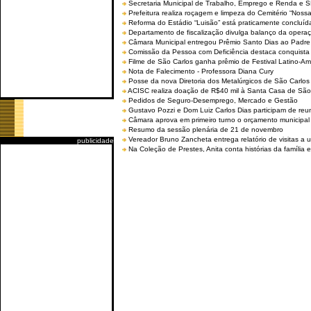
Secretaria Municipal de Trabalho, Emprego e Renda e
Prefeitura realiza roçagem e limpeza do Cemitério “No
Reforma do Estádio “Luisão” está praticamente concluíd
Departamento de fiscalização divulga balanço da opera
Câmara Municipal entregou Prêmio Santo Dias ao Padre 
Comissão da Pessoa com Deficiência destaca conquista d
Filme de São Carlos ganha prêmio de Festival Latino-Am
Nota de Falecimento - Professora Diana Cury
Posse da nova Diretoria dos Metalúrgicos de São Carlo
ACISC realiza doação de R$40 mil à Santa Casa de São
Pedidos de Seguro-Desemprego, Mercado e Gestão
Gustavo Pozzi e Dom Luiz Carlos Dias participam de re
Câmara aprova em primeiro turno o orçamento municipal
Resumo da sessão plenária de 21 de novembro
Vereador Bruno Zancheta entrega relatório de visitas a 
publicidade
Na Coleção de Prestes, Anita conta histórias da família e