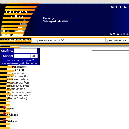
Domingo
9 de Agosto de 2026
O quê procura?
Usuário:
Senha:
esqueceu os dados?
cadastre-se gratuitamente
Pensamento
do dia:
"
Quem tenta
possuir uma flor
verá sua beleza
murchando. Mas
quem olhar uma
flor no campo
permanecerá para
sempre com ela!
"
(Paulo Coelho)
Inicial
A Cidade
Turismo