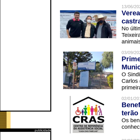
13/06/20
Verea
castr
No últi
Teixei
animais
03/09/20
Prime
Munic
O Sindi
Carlos
primeir
02/01/20
Benef
terão
Os ben
conheci
publicidade