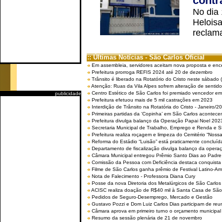
contr
No dia
Helois
reclama
:: Últimas Notícias - São Carlos Oficial
Em assembleia, servidores aceitam nova proposta e enc
Prefeitura prorroga REFIS 2024 até 20 de dezembro
Trânsito é liberado na Rotatório do Cristo neste sábado 
Atenção: Ruas da Vila Alpes sofrem alteração de sentido 
Centro Estético de São Carlos foi premiado vencedor em 
publicidade
Prefeitura efetuou mais de 5 mil castrações em 2023
Interdição de Trânsito na Rotatória do Cristo - Janeiro/2
Primeiras partidas da ‘Copinha’ em São Carlos acontecem
Prefeitura divulga balanço da Operação Papai Noel 202
Secretaria Municipal de Trabalho, Emprego e Renda e
Prefeitura realiza roçagem e limpeza do Cemitério “No
Reforma do Estádio “Luisão” está praticamente concluíd
Departamento de fiscalização divulga balanço da opera
Câmara Municipal entregou Prêmio Santo Dias ao Padre 
Comissão da Pessoa com Deficiência destaca conquista d
Filme de São Carlos ganha prêmio de Festival Latino-Am
Nota de Falecimento - Professora Diana Cury
Posse da nova Diretoria dos Metalúrgicos de São Carlo
ACISC realiza doação de R$40 mil à Santa Casa de São
Pedidos de Seguro-Desemprego, Mercado e Gestão
Gustavo Pozzi e Dom Luiz Carlos Dias participam de re
Câmara aprova em primeiro turno o orçamento municipal
Resumo da sessão plenária de 21 de novembro