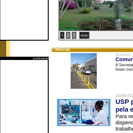
1
2
3
slide
:: Notícias
30/06/2022
Comuni
publicidade
A Secreta
foram inst
20/06/20
USP p
pela 
Para r
dispend
trabalho