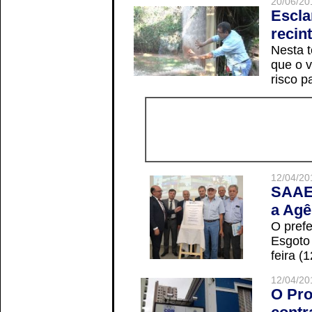
20/06/20
Escla
recin
Nesta t
que o v
risco p
12/04/20
SAAE 
a Agê
O prefe
Esgoto
feira (
12/04/20
O Pro