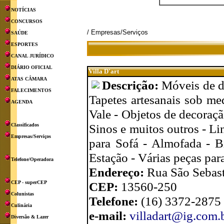
NOTÍCIAS
CONCURSOS
/ Empresas/Serviços
SAÚDE
ESPORTES
CANAL JURÍDICO
DIÁRIO OFICIAL
Villa D'art
ATAS CÂMARA
Descrição:
Móveis de d
FALECIMENTOS
Tapetes artesanais sob me
AGENDA
Vale - Objetos de decoraçã
Sinos e muitos outros - L
Classificados
Empresas/Serviços
para Sofá - Almofada - B
Estação - Várias peças para
Telefone/Operadora
Endereço:
Rua São Sebast
CEP - superCEP
CEP:
13560-250
Colunistas
Telefone:
(16) 3372-2875
Culinária
e-mail:
villadart@ig.com.
Diversão & Lazer