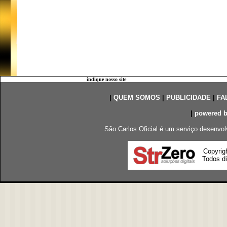
indique nosso site
|
QUEM SOMOS
|
PUBLICIDADE
|
FA
|
powered 
São Carlos Oficial é um serviço desenvol
Copyrig
Todos di