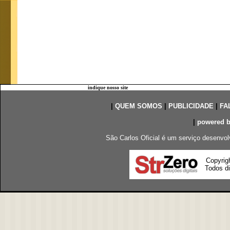
indique nosso site
|
QUEM SOMOS
|
PUBLICIDADE
|
FA
|
powered 
São Carlos Oficial é um serviço desenvol
Copyrig
Todos di