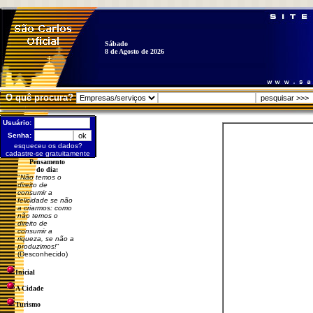
Sábado
8 de Agosto de 2026
O quê procura?
Usuário:
Senha:
esqueceu os dados?
cadastre-se gratuitamente
Pensamento
do dia:
"
Não temos o
direito de
consumir a
felicidade se não
a criarmos: como
não temos o
direito de
consumir a
riqueza, se não a
produzimos!
"
(Desconhecido)
Inicial
A Cidade
Turismo