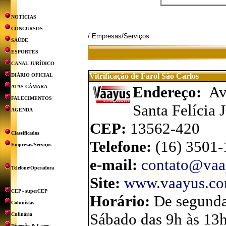
NOTÍCIAS
CONCURSOS
/ Empresas/Serviços
SAÚDE
ESPORTES
CANAL JURÍDICO
Vitrificação de Farol São Carlos
DIÁRIO OFICIAL
Endereço:
Av
ATAS CÂMARA
FALECIMENTOS
Santa Felícia 
AGENDA
CEP:
13562-420
Classificados
Telefone:
(16) 3501
Empresas/Serviços
e-mail:
contato@vaa
Telefone/Operadora
Site:
www.vaayus.com.
CEP - superCEP
Horário:
De segunda
Colunistas
Sábado das 9h às 13
Culinária
Diversão & Lazer