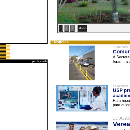
1
2
3
slide
:: Notícias
30/06/2022
Comuni
A Secreta
foram inst
publicidade
20/06/2022
USP pre
acadêm
Para reco
para cuida
13/06/20
Verea