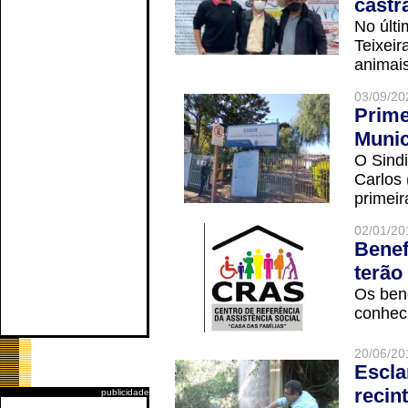
castr
No últi
Teixei
animais
03/09/20
Prime
Munic
O Sindi
Carlos
primeir
02/01/20
Benef
terão
Os ben
conheci
20/06/20
Escla
recin
publicidade