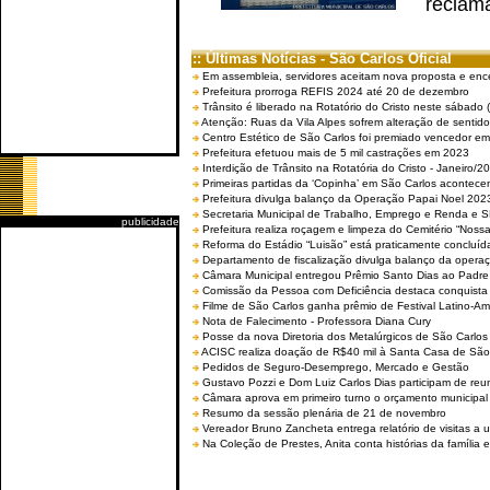
reclama
:: Últimas Notícias - São Carlos Oficial
Em assembleia, servidores aceitam nova proposta e enc
Prefeitura prorroga REFIS 2024 até 20 de dezembro
Trânsito é liberado na Rotatório do Cristo neste sábado 
Atenção: Ruas da Vila Alpes sofrem alteração de sentido 
Centro Estético de São Carlos foi premiado vencedor em 
Prefeitura efetuou mais de 5 mil castrações em 2023
Interdição de Trânsito na Rotatória do Cristo - Janeiro/2
Primeiras partidas da ‘Copinha’ em São Carlos acontecem
Prefeitura divulga balanço da Operação Papai Noel 202
Secretaria Municipal de Trabalho, Emprego e Renda e
publicidade
Prefeitura realiza roçagem e limpeza do Cemitério “No
Reforma do Estádio “Luisão” está praticamente concluíd
Departamento de fiscalização divulga balanço da opera
Câmara Municipal entregou Prêmio Santo Dias ao Padre 
Comissão da Pessoa com Deficiência destaca conquista d
Filme de São Carlos ganha prêmio de Festival Latino-Am
Nota de Falecimento - Professora Diana Cury
Posse da nova Diretoria dos Metalúrgicos de São Carlo
ACISC realiza doação de R$40 mil à Santa Casa de São
Pedidos de Seguro-Desemprego, Mercado e Gestão
Gustavo Pozzi e Dom Luiz Carlos Dias participam de re
Câmara aprova em primeiro turno o orçamento municipal
Resumo da sessão plenária de 21 de novembro
Vereador Bruno Zancheta entrega relatório de visitas a 
Na Coleção de Prestes, Anita conta histórias da família e