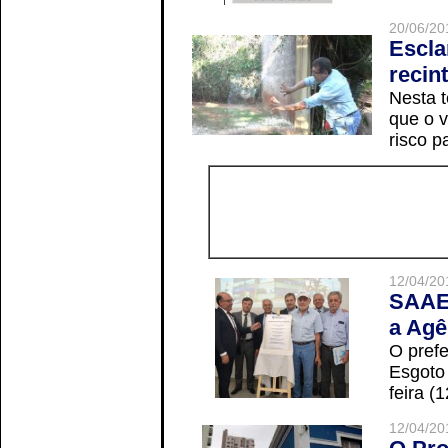
20/06/20
Escla
recin
Nesta t
que o v
risco p
12/04/20
SAAE 
a Agê
O prefe
Esgoto
feira (
12/04/20