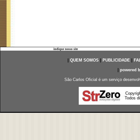
indique nosso site
|
QUEM SOMOS
|
PUBLICIDADE
|
FA
|
powered 
São Carlos Oficial é um serviço desenvol
Copyrig
Todos di