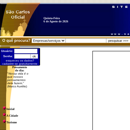
Quinta-Feira
6 de Agosto de 2026
O quê procura?
Usuário:
Senha:
esqueceu os dados?
cadastre-se gratuitamente
Pensamento
do dia:
"
Nossa vida é o
que nossos
pensamentos
dela fazem.
"
(Marco Aurélio)
Inicial
A Cidade
Turismo