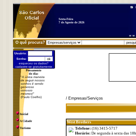
Sexta-Feira
7 de Agosto de 2026
O quê procura?
Usuário:
Senha:
esqueceu os dados?
cadastre-se gratuitamente
Pensamento
do dia:
"
A única maneira
de seguir nossos
sonhos é sendo
generoso
conosco
mesmos!
"
(Paulo Coelho)
/ Empresas/Serviços
Inicial
A Cidade
West Brothers
Telefone:
(16) 3415-5717
Turismo
Horário:
De segunda à sexta das 18h