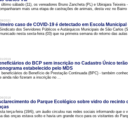
 último sábado (11), os vereadores Bruno Zancheta (PL) e Ubirajara Teixeira -
ompanharam mais uma etapa de castrações de animais, desta vez no Bairro .
09/2021
imeiro caso de COVID-19 é detectado em Escola Municipal
Sindicato dos Servidores Públicos e Autárquicos Municipais de São Carlos 
municado nesta sexta-feira (03) que na primeira semana do retorno das aulas 
01/2019
neficiários do BCP sem inscrição no Cadastro Único terão
ronograma estabelecido pelo MDS
 beneficiários do Benefício de Prestação Continuada (BPC) - também conh
e ainda não fizeram a inscrição no ...
06/2018
clarecimento do Parque Ecológico sobre vidro do recinto
nças
sta terça-feira (19/6), um áudio circulou nas redes sociais informando que o v
a das onças estava solto e havia um grande risco para os visitantes do Parqu