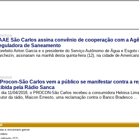
04/2018
AAE São Carlos assina convênio de cooperação com a Agê
eguladora de Saneamento
prefeito Airton Garcia e o presidente do Serviço Autônomo de Água e Esgoto
rchezin, assinaram na manhã desta quinta-feira (12), na cidade de Americana,
04/2018
Procon-São Carlos vem a público se manifestar contra a r
ibida pela Rádio Sanca
 dia 11/04/2018, o PROCON-São Carlos recebeu a consumidora Heloisa Lim
cutor da rádio, Maicon Ernesto, uma reclamação contra o Banco Bradesco ...
al
sta e encerram greve
embro
e sábado (27)