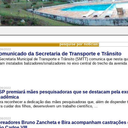
pesquise por notícias:
06/2022
omunicado da Secretaria de Transporte e Trânsito
Secretaria Municipal de Transporte e Trânsito (SMTT) comunica que nesta quin
ram instalados balizadores/sinalizadores no eixo central do trecho da avenida 
06/2022
SP premiará mães pesquisadoras que se destacam pela exc
cadêmica
ra reconhecer a dedicação das mães pesquisadoras que, além de dispender 
ra cuidar dos filhos, desenvolvem um trabalho científico, ...
06/2022
ereadores Bruno Zancheta e Bira acompanham castrações 
o Carlos VIII