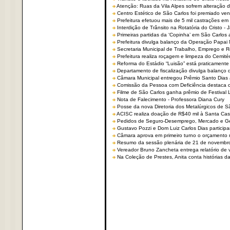
Atenção: Ruas da Vila Alpes sofrem alteração de
Centro Estético de São Carlos foi premiado ven
Prefeitura efetuou mais de 5 mil castrações em
Interdição de Trânsito na Rotatória do Cristo - 
Primeiras partidas da ‘Copinha’ em São Carlos 
Prefeitura divulga balanço da Operação Papai
Secretaria Municipal de Trabalho, Emprego e
Prefeitura realiza roçagem e limpeza do Cemit
Reforma do Estádio “Luisão” está praticamente
Departamento de fiscalização divulga balanço 
Câmara Municipal entregou Prêmio Santo Dias a
Comissão da Pessoa com Deficiência destaca co
Filme de São Carlos ganha prêmio de Festival 
Nota de Falecimento - Professora Diana Cury
Posse da nova Diretoria dos Metalúrgicos de 
ACISC realiza doação de R$40 mil à Santa Ca
Pedidos de Seguro-Desemprego, Mercado e G
Gustavo Pozzi e Dom Luiz Carlos Dias partici
Câmara aprova em primeiro turno o orçamento 
Resumo da sessão plenária de 21 de novembr
Vereador Bruno Zancheta entrega relatório de v
Na Coleção de Prestes, Anita conta histórias da 