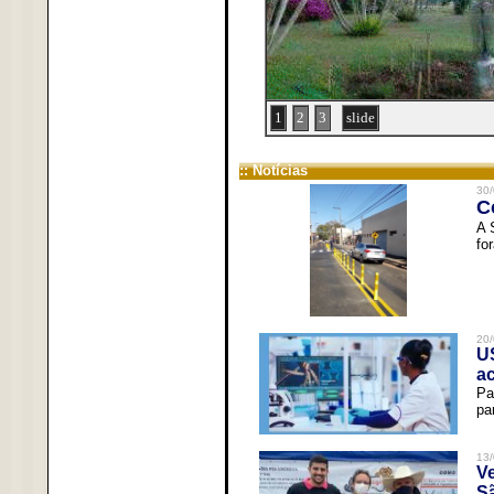
1
2
3
slide
:: Notícias
30/
C
A 
fo
20/
U
a
Pa
pa
13/
V
Sã