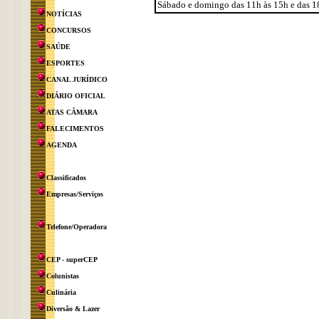
Sábado e domingo das 11h às 15h e das 1
NOTÍCIAS
CONCURSOS
SAÚDE
ESPORTES
CANAL JURÍDICO
DIÁRIO OFICIAL
ATAS CÂMARA
FALECIMENTOS
AGENDA
Classificados
Empresas/Serviços
Telefone/Operadora
CEP - superCEP
Colunistas
Culinária
Diversão & Lazer