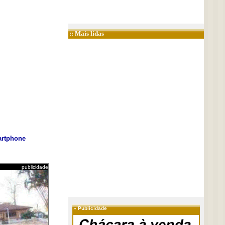
:: Mais lidas
rtphone
publicidade
»
Publicidade