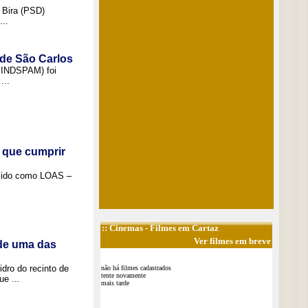
 Bira (PSD)
..
 de São Carlos
(SINDSPAM) foi
...
 que cumprir
ecido como LOAS –
::
Cinemas
- Filmes em Cartaz
Ver filmes em breve
 de uma das
idro do recinto de
não há filmes cadastrados
tente novamente
e ...
mais tarde