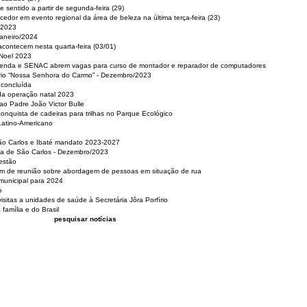
 sentido a partir de segunda-feira (29)
cedor em evento regional da área de beleza na última terça-feira (23)
 2023
Janeiro/2024
acontecem nesta quarta-feira (03/01)
 Noel 2023
 Renda e SENAC abrem vagas para curso de montador e reparador de computadores
ério “Nossa Senhora do Carmo” - Dezembro/2023
 concluída
da operação natal 2023
o Padre João Victor Bulle
nquista de cadeiras para trilhas no Parque Ecológico
Latino-Americano
São Carlos e Ibaté mandato 2023-2027
sa de São Carlos - Dezembro/2023
estão
pam de reunião sobre abordagem de pessoas em situação de rua
municipal para 2024
o
isitas a unidades de saúde à Secretária Jôra Porfírio
família e do Brasil
pesquisar notícias