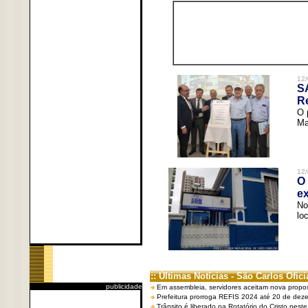
12/
S
R
O 
Ma
12/
O 
ex
No
lo
:: Últimas Notícias - São Carlos Ofici
publicidade
Em assembleia, servidores aceitam nova propo
Prefeitura prorroga REFIS 2024 até 20 de dez
Trânsito é liberado na Rotatório do Cristo nest