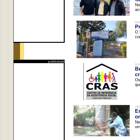
No
ac
03/
Pr
O 
co
publicidade
02/
Be
c
Os
qu
20/
Es
o
Ne
um