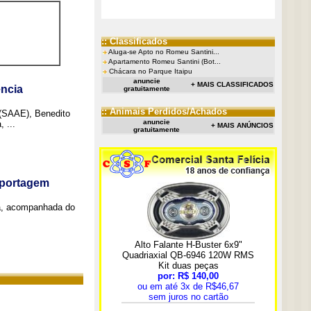
:: Classificados
Aluga-se Apto no Romeu Santini...
Apartamento Romeu Santini (Bot...
Chácara no Parque Itaipu
anuncie
+ MAIS CLASSIFICADOS
ncia
gratuitamente
:: Animais Perdidos/Achados
 (SAAE), Benedito
anuncie
 ...
+ MAIS ANÚNCIOS
gratuitamente
eportagem
a, acompanhada do