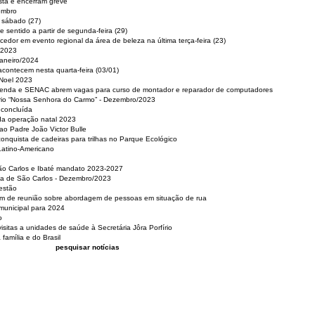
sta e encerram greve
embro
e sábado (27)
 sentido a partir de segunda-feira (29)
cedor em evento regional da área de beleza na última terça-feira (23)
 2023
Janeiro/2024
acontecem nesta quarta-feira (03/01)
 Noel 2023
 Renda e SENAC abrem vagas para curso de montador e reparador de computadores
ério “Nossa Senhora do Carmo” - Dezembro/2023
 concluída
da operação natal 2023
o Padre João Victor Bulle
nquista de cadeiras para trilhas no Parque Ecológico
Latino-Americano
São Carlos e Ibaté mandato 2023-2027
sa de São Carlos - Dezembro/2023
estão
pam de reunião sobre abordagem de pessoas em situação de rua
municipal para 2024
o
isitas a unidades de saúde à Secretária Jôra Porfírio
família e do Brasil
pesquisar notícias