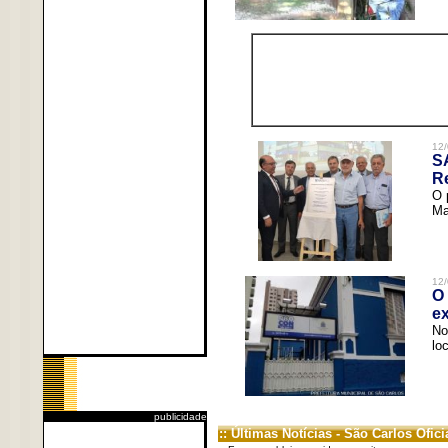
12/
S
R
O 
Ma
12/
O 
ex
No
lo
publicidade
:: Últimas Notícias - São Carlos Ofici