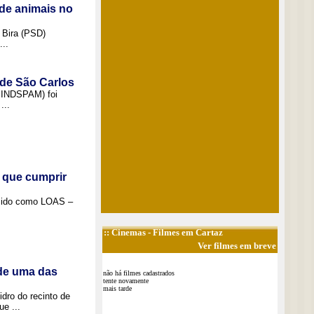
de animais no
 Bira (PSD)
..
 de São Carlos
(SINDSPAM) foi
...
 que cumprir
ecido como LOAS –
::
Cinemas
- Filmes em Cartaz
Ver filmes em breve
 de uma das
não há filmes cadastrados
tente novamente
mais tarde
idro do recinto de
e ...