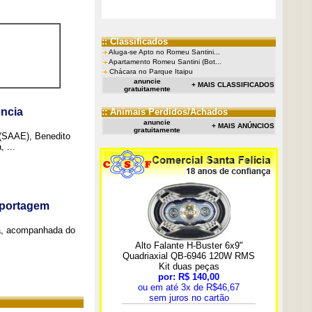
:: Classificados
Aluga-se Apto no Romeu Santini...
Apartamento Romeu Santini (Bot...
Chácara no Parque Itaipu
anuncie
+ MAIS CLASSIFICADOS
gratuitamente
ncia
:: Animais Perdidos/Achados
anuncie
+ MAIS ANÚNCIOS
gratuitamente
 (SAAE), Benedito
 ...
eportagem
a, acompanhada do