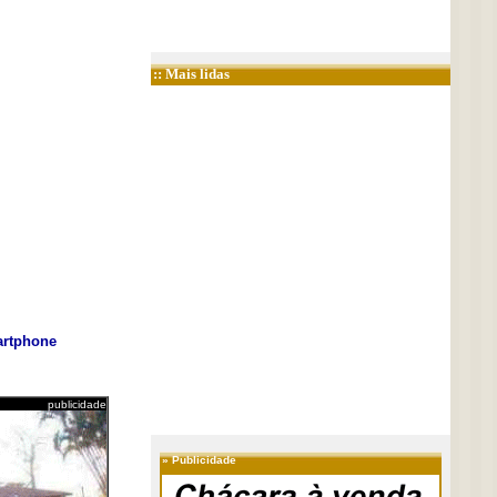
:: Mais lidas
rtphone
publicidade
»
Publicidade