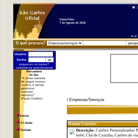
Sexta-Feira
7 de Agosto de 2026
O quê procura?
Usuário:
Senha:
esqueceu os dados?
cadastre-se gratuitamente
Pensamento
do dia:
"
A única maneira
de seguir nossos
sonhos é sendo
generoso
conosco
mesmos!
"
(Paulo Coelho)
/ Empresas/Serviços
Inicial
A Cidade
Winnie Convites
Descrição:
Cartões Personalizados 
Turismo
bebê, Chá de Cozinha, Cartões de visi