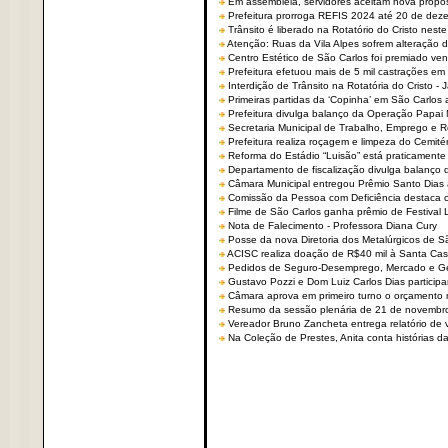
Em assembleia, servidores aceitam nova propo
Prefeitura prorroga REFIS 2024 até 20 de dez
Trânsito é liberado na Rotatório do Cristo nest
Atenção: Ruas da Vila Alpes sofrem alteração de
Centro Estético de São Carlos foi premiado ven
Prefeitura efetuou mais de 5 mil castrações em
Interdição de Trânsito na Rotatória do Cristo - 
Primeiras partidas da ‘Copinha’ em São Carlos 
Prefeitura divulga balanço da Operação Papai
Secretaria Municipal de Trabalho, Emprego e
Prefeitura realiza roçagem e limpeza do Cemit
Reforma do Estádio “Luisão” está praticamente
Departamento de fiscalização divulga balanço 
Câmara Municipal entregou Prêmio Santo Dias a
Comissão da Pessoa com Deficiência destaca co
Filme de São Carlos ganha prêmio de Festival 
Nota de Falecimento - Professora Diana Cury
Posse da nova Diretoria dos Metalúrgicos de 
ACISC realiza doação de R$40 mil à Santa Ca
Pedidos de Seguro-Desemprego, Mercado e G
Gustavo Pozzi e Dom Luiz Carlos Dias partici
Câmara aprova em primeiro turno o orçamento 
Resumo da sessão plenária de 21 de novembr
Vereador Bruno Zancheta entrega relatório de v
Na Coleção de Prestes, Anita conta histórias da 