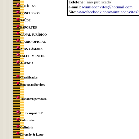
Telefone:
[não publicado]
NOTÍCIAS
e-mail:
winnieconvites@hotmail.com
Site:
www.facebook.com/winnieconvites?
CONCURSOS
SAÚDE
ESPORTES
CANAL JURÍDICO
DIÁRIO OFICIAL
ATAS CÂMARA
FALECIMENTOS
AGENDA
Classificados
Empresas/Serviços
Telefone/Operadora
CEP - superCEP
Colunistas
Culinária
Diversão & Lazer