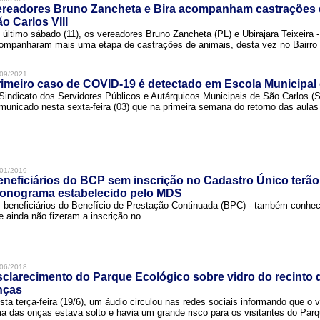
ereadores Bruno Zancheta e Bira acompanham castrações 
o Carlos VIII
 último sábado (11), os vereadores Bruno Zancheta (PL) e Ubirajara Teixeira -
ompanharam mais uma etapa de castrações de animais, desta vez no Bairro .
09/2021
imeiro caso de COVID-19 é detectado em Escola Municipal
Sindicato dos Servidores Públicos e Autárquicos Municipais de São Carlos 
municado nesta sexta-feira (03) que na primeira semana do retorno das aulas 
01/2019
neficiários do BCP sem inscrição no Cadastro Único terão
ronograma estabelecido pelo MDS
 beneficiários do Benefício de Prestação Continuada (BPC) - também conh
e ainda não fizeram a inscrição no ...
06/2018
clarecimento do Parque Ecológico sobre vidro do recinto
nças
sta terça-feira (19/6), um áudio circulou nas redes sociais informando que o v
a das onças estava solto e havia um grande risco para os visitantes do Parqu