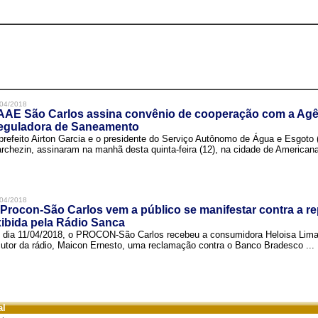
04/2018
AAE São Carlos assina convênio de cooperação com a Agê
eguladora de Saneamento
prefeito Airton Garcia e o presidente do Serviço Autônomo de Água e Esgoto
rchezin, assinaram na manhã desta quinta-feira (12), na cidade de Americana,
04/2018
Procon-São Carlos vem a público se manifestar contra a r
ibida pela Rádio Sanca
 dia 11/04/2018, o PROCON-São Carlos recebeu a consumidora Heloisa Lim
cutor da rádio, Maicon Ernesto, uma reclamação contra o Banco Bradesco ...
al