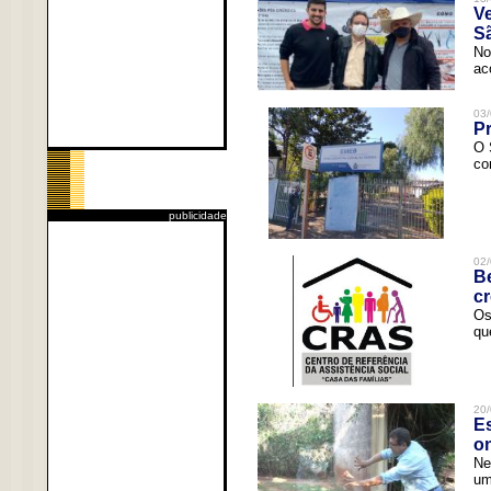
V
Sã
No
ac
03/
Pr
O 
co
publicidade
02/
Be
c
Os
qu
20/
Es
o
Ne
um