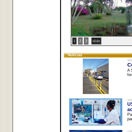
1
2
3
slide
:: Notícias
30/
C
A 
fo
20/
U
a
Pa
pa
13/