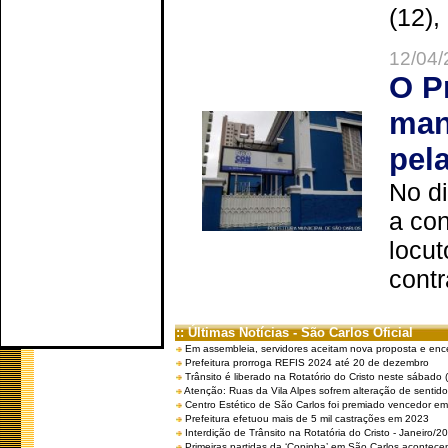
(12),
12/04/
O P
man
pel
No d
a co
locut
contr
:: Últimas Notícias - São Carlos Oficial
Em assembleia, servidores aceitam nova proposta e enc
Prefeitura prorroga REFIS 2024 até 20 de dezembro
Trânsito é liberado na Rotatório do Cristo neste sábado 
Atenção: Ruas da Vila Alpes sofrem alteração de sentido 
Centro Estético de São Carlos foi premiado vencedor em 
Prefeitura efetuou mais de 5 mil castrações em 2023
Interdição de Trânsito na Rotatória do Cristo - Janeiro/2
Primeiras partidas da ‘Copinha’ em São Carlos acontecem