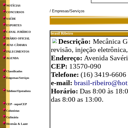
NOTÍCIAS
/ Empresas/Serviços
CONCURSOS
SAÚDE
ESPORTES
CANAL JURÍDICO
brasil Ribeiro
DIÁRIO OFICIAL
Descrição:
Mecânica Ge
ATAS CÂMARA
revisão, injeção eletrônic
FALECIMENTOS
Endereço:
Avenida Savéri
AGENDA
CEP:
13570-090
Classificados
Telefone:
(16) 3419-6606
Empresas/Serviços
e-mail:
brasil-ribeiro@ho
Horário:
Das 8:00 às 18:0
Telefone/Operadora
das 8:00 as 13:00.
CEP - superCEP
Colunistas
Culinária
Diversão & Lazer