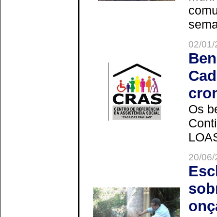
comun
seman
02/01/
Ben
Cad
cro
Os be
Cont
LOAS 
20/06/
Esc
sob
onç