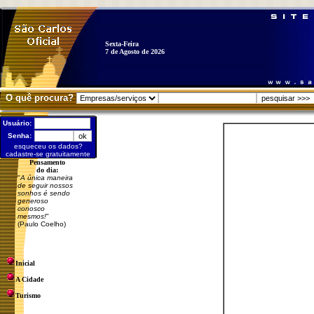
Sexta-Feira
7 de Agosto de 2026
O quê procura?
Usuário:
Senha:
esqueceu os dados?
cadastre-se gratuitamente
Pensamento
do dia:
"
A única maneira
de seguir nossos
sonhos é sendo
generoso
conosco
mesmos!
"
(Paulo Coelho)
Inicial
A Cidade
Turismo