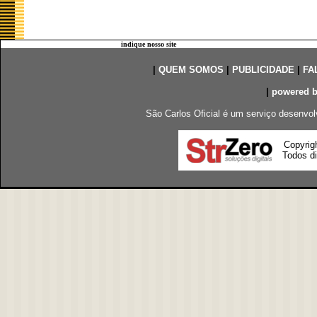
indique nosso site
|
QUEM SOMOS
|
PUBLICIDADE
|
FA
|
powered 
São Carlos Oficial é um serviço desenvol
Copyrig
Todos di