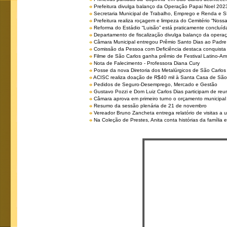
Prefeitura divulga balanço da Operação Papai Noel 202
Secretaria Municipal de Trabalho, Emprego e Renda e
Prefeitura realiza roçagem e limpeza do Cemitério “No
Reforma do Estádio “Luisão” está praticamente concluíd
Departamento de fiscalização divulga balanço da opera
Câmara Municipal entregou Prêmio Santo Dias ao Padre 
Comissão da Pessoa com Deficiência destaca conquista d
Filme de São Carlos ganha prêmio de Festival Latino-Am
Nota de Falecimento - Professora Diana Cury
Posse da nova Diretoria dos Metalúrgicos de São Carlo
ACISC realiza doação de R$40 mil à Santa Casa de São
Pedidos de Seguro-Desemprego, Mercado e Gestão
Gustavo Pozzi e Dom Luiz Carlos Dias participam de re
Câmara aprova em primeiro turno o orçamento municipal
Resumo da sessão plenária de 21 de novembro
Vereador Bruno Zancheta entrega relatório de visitas a 
Na Coleção de Prestes, Anita conta histórias da família e