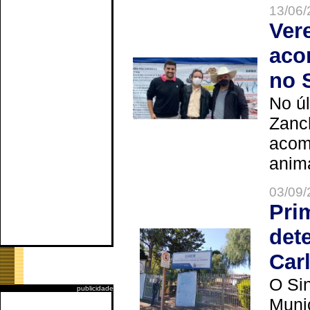
13/06/
Ver
aco
no 
No úl
Zanch
acom
anima
03/09/
Pri
det
Car
O Sin
publicidade
Muni