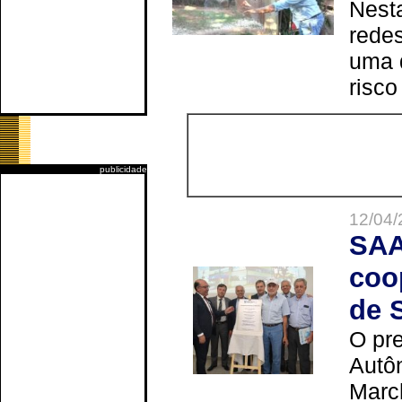
Nesta
redes
uma 
risco
publicidade
12/04/
SAA
coo
de 
O pre
Autô
Marc