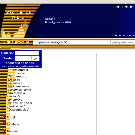
Sábado
8 de Agosto de 2026
O quê procura?
Usuário:
Senha:
esqueceu os dados?
cadastre-se gratuitamente
Pensamento
do dia:
"
Não temos o
direito de
consumir a
felicidade se não
a criarmos: como
não temos o
direito de
consumir a
riqueza, se não a
produzimos!
"
(Desconhecido)
Inicial
A Cidade
Turismo