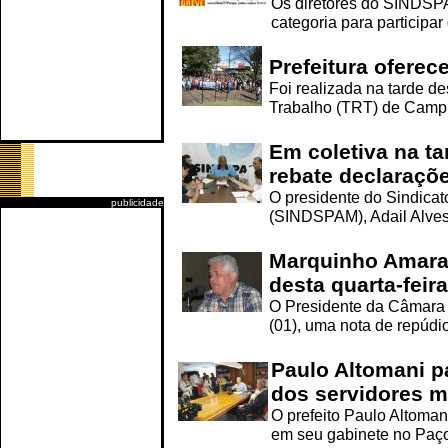
Os diretores do SINDSP
categoria para participar
Prefeitura oferec
Foi realizada na tarde de
Trabalho (TRT) de Campin
Em coletiva na ta
rebate declaraçõe
O presidente do Sindicat
publicidade
(SINDSPAM), Adail Alves d
Marquinho Amaral 
desta quarta-feira
O Presidente da Câmara M
(01), uma nota de repúdio
Paulo Altomani pa
dos servidores m
O prefeito Paulo Altoman
em seu gabinete no Paço 