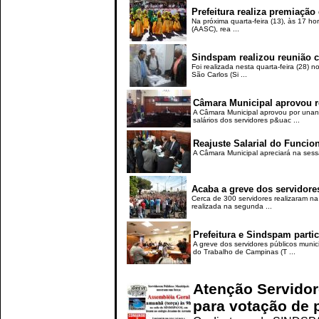
Prefeitura realiza premiação 
Na próxima quarta-feira (13), às 17 h
(AASC), rea ...
Sindspam realizou reunião co
Foi realizada nesta quarta-feira (28) 
São Carlos (Si ...
Câmara Municipal aprovou re
A Câmara Municipal aprovou por unanim
salários dos servidores p&uac ...
Reajuste Salarial do Funcion
A Câmara Municipal apreciará na sessã
Acaba a greve dos servidore
Cerca de 300 servidores realizaram na 
realizada na segunda ...
Prefeitura e Sindspam parti
A greve dos servidores públicos munic
do Trabalho de Campinas (T ...
Atenção Servidore
para votação de p