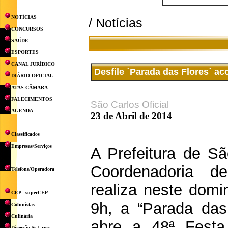
NOTÍCIAS
/ Notícias
CONCURSOS
SAÚDE
ESPORTES
CANAL JURÍDICO
Desfile ´Parada das Flores` a
DIÁRIO OFICIAL
ATAS CÂMARA
FALECIMENTOS
São Carlos Oficial
AGENDA
23 de Abril de 2014
Classificados
Empresas/Serviços
A Prefeitura de Sã
Coordenadoria d
Telefone/Operadora
realiza neste domin
CEP - superCEP
9h, a “Parada das 
Colunistas
Culinária
abre a 48ª Fest
Diversão & Lazer