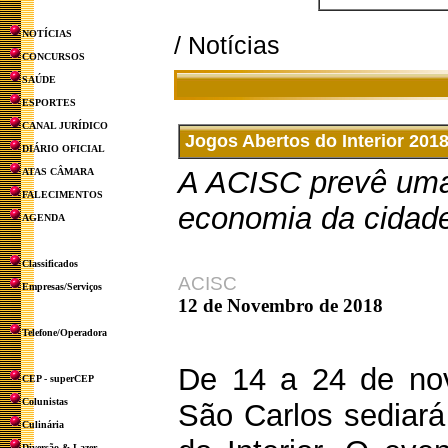
NOTÍCIAS
/ Notícias
CONCURSOS
SAÚDE
ESPORTES
CANAL JURÍDICO
Jogos Abertos do Interior 20
DIÁRIO OFICIAL
A ACISC prevê uma 
ATAS CÂMARA
FALECIMENTOS
economia da cidad
AGENDA
Classificados
ACISC
Empresas/Serviços
12 de Novembro de 2018
Telefone/Operadora
De 14 a 24 de no
CEP - superCEP
Colunistas
São Carlos sediará
Culinária
Diversão & Lazer