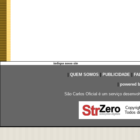
indique nosso site
|
QUEM SOMOS
|
PUBLICIDADE
|
FA
|
powered 
São Carlos Oficial é um serviço desenvol
Copyrig
Todos di