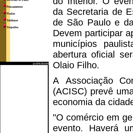
do Interior. O eve
Pensamentos
da Secretaria de E
Piadas
de São Paulo e da 
Telefones
Torpedos
Devem participar a
municípios paulis
abertura oficial s
Olaio Filho.
publicidade
A Associação Com
(ACISC) prevê uma 
economia da cidad
"O comércio em ge
evento. Haverá u