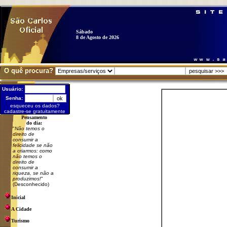
Sábado
8 de Agosto de 2026
O quê procura?
Usuário:
Senha:
esqueceu os dados?
cadastre-se gratuitamente
Pensamento
do dia:
"
Não temos o
direito de
consumir a
felicidade se não
a criarmos: como
não temos o
direito de
consumir a
riqueza, se não a
produzimos!
"
(Desconhecido)
Inicial
A Cidade
Turismo