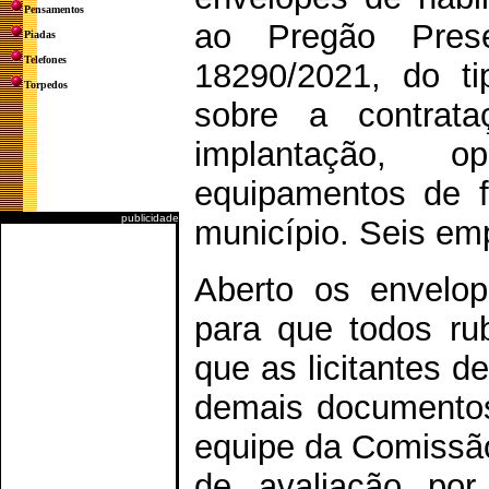
Pensamentos
ao Pregão Pres
Piadas
Telefones
18290/2021, do ti
Torpedos
sobre a contrat
implantação, 
equipamentos de fi
publicidade
município. Seis em
Aberto os envelope
para que todos ru
que as licitantes 
demais documentos
equipe da Comissão
de avaliação por