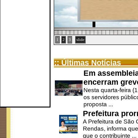
1
2
3
slide
:: Últimas Notícias
Em assembleia
encerram grev
Nesta quarta-feira (
os servidores públic
proposta ...
Prefeitura pro
A Prefeitura de São 
Rendas, informa que
que o contribuinte ...