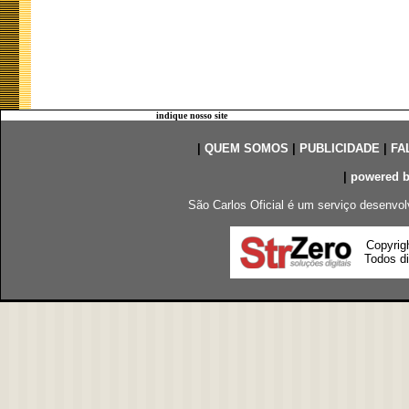
indique nosso site
|
QUEM SOMOS
|
PUBLICIDADE
|
FA
|
powered 
São Carlos Oficial é um serviço desenvol
Copyrig
Todos di