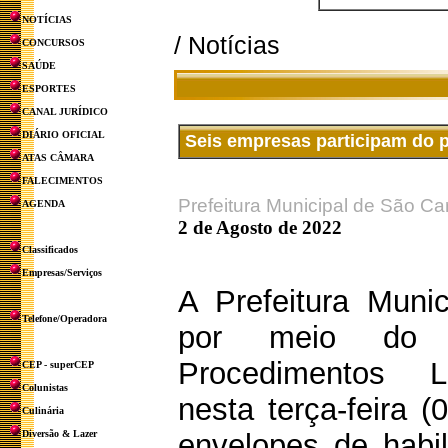
NOTÍCIAS
/ Notícias
CONCURSOS
SAÚDE
ESPORTES
CANAL JURÍDICO
DIÁRIO OFICIAL
Seis empresas participam do p
ATAS CÂMARA
FALECIMENTOS
Prefeitura Municipal de São Ca
AGENDA
2 de Agosto de 2022
Classificados
Empresas/Serviços
A Prefeitura Muni
Telefone/Operadora
por meio do 
Procedimentos Lic
CEP - superCEP
Colunistas
nesta terça-feira (
Culinária
Diversão & Lazer
envelopes de habil