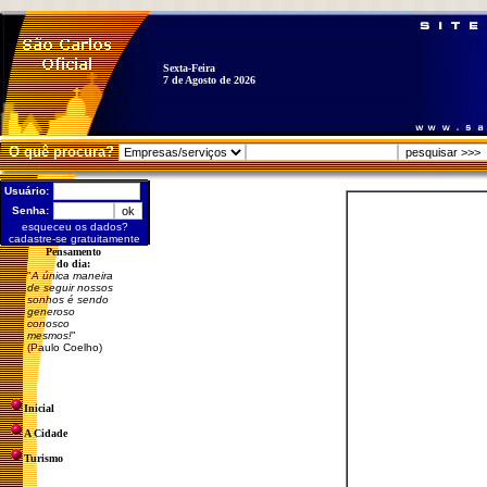
Sexta-Feira
7 de Agosto de 2026
O quê procura?
Usuário:
Senha:
esqueceu os dados?
cadastre-se gratuitamente
Pensamento
do dia:
"
A única maneira
de seguir nossos
sonhos é sendo
generoso
conosco
mesmos!
"
(Paulo Coelho)
Inicial
A Cidade
Turismo