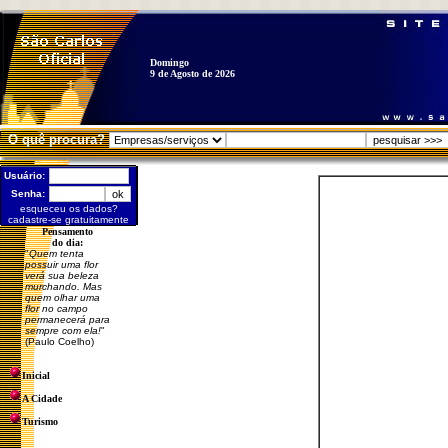
Domingo
9 de Agosto de 2026
O quê procura?
Usuário:
Senha:
esqueceu os dados?
cadastre-se gratuitamente
Pensamento
do dia:
"
Quem tenta
possuir uma flor
verá sua beleza
murchando. Mas
quem olhar uma
flor no campo
permanecerá para
sempre com ela!
"
(Paulo Coelho)
Inicial
A Cidade
Turismo