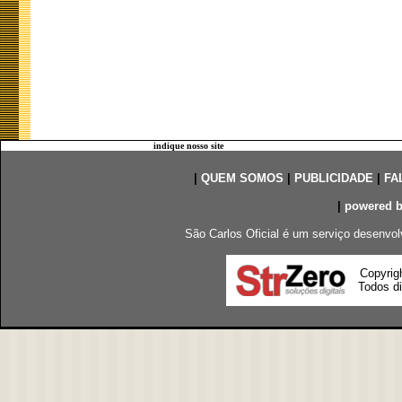
indique nosso site
|
QUEM SOMOS
|
PUBLICIDADE
|
FA
|
powered 
São Carlos Oficial é um serviço desenvol
Copyrig
Todos di