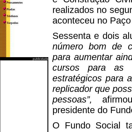
Pensamentos
realizados no segun
Piadas
Telefones
aconteceu no Paço 
Torpedos
Sessenta e dois al
número bom de ca
para aumentar ain
publicidade
cursos para as c
estratégicos para 
replicador que poss
pessoas”,
afirmou
presidente do Fund
O Fundo Social t