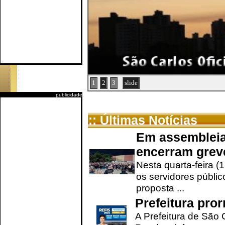
1
2
3
slide
publicidade
:: Últimas Notícias
Em assembleia
encerram grev
Nesta quarta-feira (
os servidores públic
proposta ...
Prefeitura pro
A Prefeitura de São 