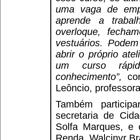
uma vaga de empr
aprende a trabal
overloque, fecha
vestuários. Pode
abrir o próprio at
um curso rápi
conhecimento”,
co
Leôncio, professora
Também participa
secretaria de Cida
Solfa Marques, e 
Renda, Walcinyr Br