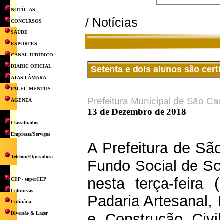
NOTÍCIAS
/ Notícias
CONCURSOS
SAÚDE
ESPORTES
CANAL JURÍDICO
DIÁRIO OFICIAL
Setenta e dois alunos são cert
ATAS CÂMARA
FALECIMENTOS
Prefeitura Municipal de São Ca
AGENDA
13 de Dezembro de 2018
Classificados
Empresas/Serviços
A Prefeitura de Sã
Telefone/Operadora
Fundo Social de So
nesta terça-feira 
CEP - superCEP
Colunistas
Padaria Artesanal,
Culinária
Diversão & Lazer
e Construção Civi